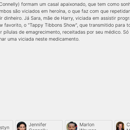
er Connelly) formam um casal apaixonado, que tem como so
ambos são viciados em heroína, o que faz com que repetida
ir dinheiro. Já Sara, mãe de Harry, viciada em assistir pro
w favorito, o "Tappy Tibbons Show", que transmitido para to
ar pílulas de emagrecimento, receitadas por seu médico. Só
rnar uma viciada neste medicamento.
Jennifer
Marlon
C
rstyn