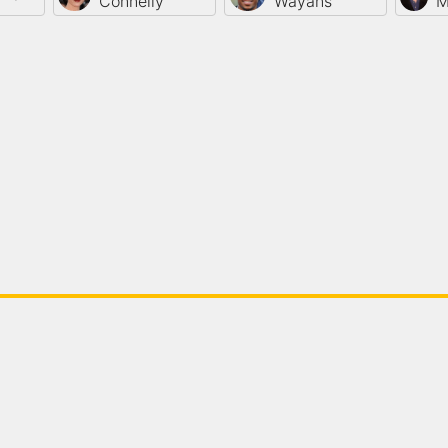
Connelly
Wayans
M