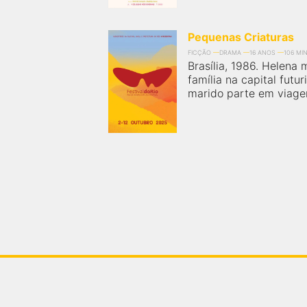
Pequenas Criaturas
FICÇÃO
DRAMA
16 ANOS
106 MI
Brasília, 1986. Helena 
família na capital futu
marido parte em viage