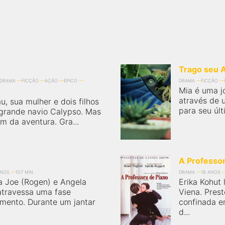
Trago seu 
DRAMA
FICÇÃO
AÇÃO
ÉPICO
DRAMA
FICÇÃO
Mia é uma j
através de u
, sua mulher e dois filhos
para seu últ
 grande navio Calypso. Mas
m da aventura. Gra...
A Professo
ANOS
107 MIN
DRAMA
18 ANOS
 Joe (Rogen) e Angela
Erika Kohut 
atravessa uma fase
Viena. Prest
amento. Durante um jantar
confinada e
d...