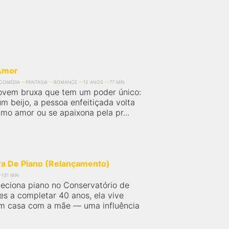
Amor
COMÉDIA
FANTASIA
ROMANCE
12 ANOS
77 MIN
ovem bruxa que tem um poder único:
m beijo, a pessoa enfeitiçada volta
imo amor ou se apaixona pela pr...
ra De Piano (Relançamento)
131 MIN
leciona piano no Conservatório de
es a completar 40 anos, ela vive
m casa com a mãe — uma influência