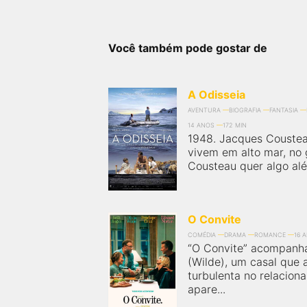
Você também pode gostar de
A Odisseia
AVENTURA
BIOGRAFIA
FANTASIA
14 ANOS
172 MIN
1948. Jacques Cousteau
vivem em alto mar, no
Cousteau quer algo alé
O Convite
COMÉDIA
DRAMA
ROMANCE
16 
“O Convite” acompanha
(Wilde), um casal que 
turbulenta no relacion
apare...