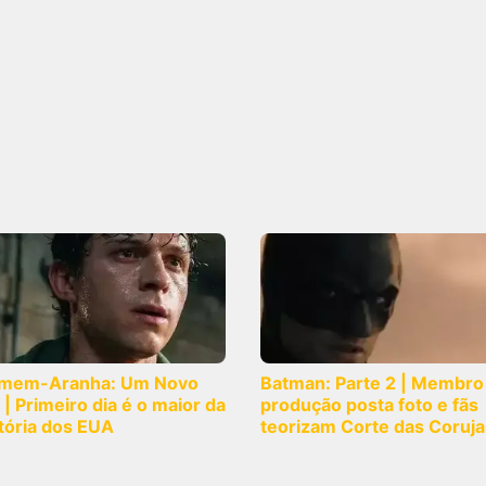
mem-Aranha: Um Novo
Batman: Parte 2 | Membro
 | Primeiro dia é o maior da
produção posta foto e fãs
tória dos EUA
teorizam Corte das Coruja