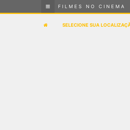
FILMES NO CINEMA
FILMES NO CINEMA
SELECIONE SUA LOCALIZAÇÃO
SELECIONE SUA LOCALIZAÇ
FILMES EM CARTAZ
PRÓXIMOS LANÇAMENTOS
GÊNEROS
NOTÍCIAS
PÁGINA INICIAL
FilmesNoCinema.com.br
é o maior localizador de
filmes e sessões de cinema no Brasil. Através dele,
você pode encontrar os filmes no cinema mais