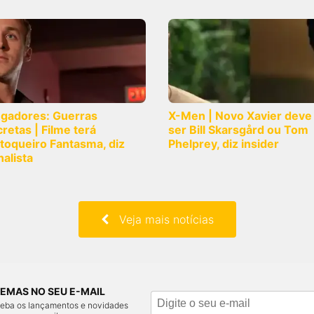
ngadores: Guerras
X-Men | Novo Xavier deve
retas | Filme terá
ser Bill Skarsgård ou Tom
toqueiro Fantasma, diz
Phelprey, diz insider
nalista
Veja mais notícias
EMAS NO SEU E-MAIL
ceba os lançamentos e novidades