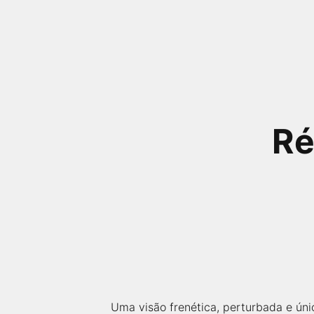
próximos a você ou a qualquer cidade em território
brasileiro. Você pode também acessar informações
sobre cinemas, horários, assistir aos trailers e muito
mais.
Ré
Uma visão frenética, perturbada e ú