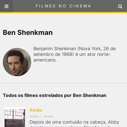
FILMES NO CINEMA
FILMES NO CINEMA
SELECIONE SUA LOCALIZAÇÃO
Ben Shenkman
ou
selecione sua localização
FILMES EM CARTAZ
Benjamin Shenkman (Nova York, 26 de
PRÓXIMOS LANÇAMENTOS
setembro de 1968) é um ator norte-
americano.
GÊNEROS
NOTÍCIAS
Todos os filmes estrelados por Ben Shenkman
PÁGINA INICIAL
Abalo
FilmesNoCinema.com.br
é o maior localizador de filmes e
DRAMA
96 MIN
sessões de cinema no Brasil. Através dele, você pode
Depois de uma contusão na cabeça, Abby
encontrar os filmes no cinema mais próximos a você ou a