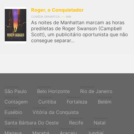
Roger, o Conquistador
COMÉDIA DRAMÁTICA
MIN
As noites de Manhattan marcam as horas
prediletas de Roger Swanson (Campbell
Scott), um publicitário oportunista que não
consegue separar...
Cinemas em
Cinemas em
Cinemas em
São Paulo
Belo Horizonte
Rio de Janeiro
Cinemas em
Cinemas em
Cinemas em
Cinemas em
Contagem
Curitiba
Fortaleza
Belém
Cinemas em
Cinemas em
Eusébio
Vitória da Conquista
Cinemas em
Cinemas em
Cinemas em
Santa Bárbara Do Oeste
Recife
Natal
Cinemas em
Cinemas em
Cinemas em
Cinemas em
Manaus
Marabá
Aracaju
Jundiaí