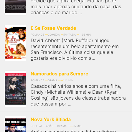
decide que agora chega. Ela não pode
qualquer cidade em território brasileiro. Você pode também
acessar informações sobre cinemas, horários, assistir aos
mais ficar apenas cuidando da casa, das
trailers e muito mais.
crianças e do marido....
E Se Fosse Verdade
ROMANCE
COMÉDIA
FANTASIA
95 MIN
David Abbott (Mark Ruffalo) alugou
recentemente um belo apartamento em
San Francisco. A última coisa que ele
gostaria era dividi-lo com a...
Namorados para Sempre
ROMANCE
DRAMA
114 MIN
Casados há vários anos e com uma filha,
Cindy (Michelle Williams) e Dean (Ryan
Gosling) são jovens da classe trabalhadora
que passam por ...
Nova York Sitiada
POLICIAL
AÇÃO
DRAMA
95 MIN
Após o sequestro de um líder religioso