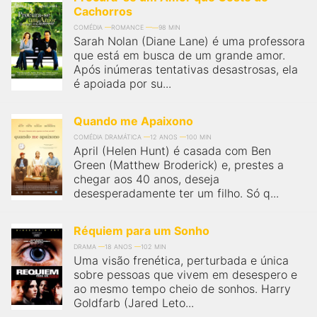
Cachorros
COMÉDIA
ROMANCE
98 MIN
Sarah Nolan (Diane Lane) é uma professora
que está em busca de um grande amor.
Após inúmeras tentativas desastrosas, ela
é apoiada por su...
Quando me Apaixono
COMÉDIA DRAMÁTICA
12 ANOS
100 MIN
April (Helen Hunt) é casada com Ben
Green (Matthew Broderick) e, prestes a
chegar aos 40 anos, deseja
desesperadamente ter um filho. Só q...
Réquiem para um Sonho
DRAMA
18 ANOS
102 MIN
Uma visão frenética, perturbada e única
sobre pessoas que vivem em desespero e
ao mesmo tempo cheio de sonhos. Harry
Goldfarb (Jared Leto...