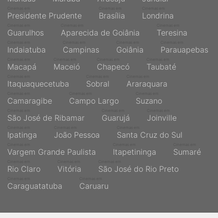
Cinemas em
Cinemas em
Cinemas em
Presidente Prudente
Brasília
Londrina
Cinemas em
Cinemas em
Cinemas em
Guarulhos
Aparecida de Goiânia
Teresina
Cinemas em
Cinemas em
Cinemas em
Cinemas em
Indaiatuba
Campinas
Goiânia
Parauapebas
Cinemas em
Cinemas em
Cinemas em
Cinemas em
Macapá
Maceió
Chapecó
Taubaté
Cinemas em
Cinemas em
Cinemas em
Itaquaquecetuba
Sobral
Araraquara
Cinemas em
Cinemas em
Cinemas em
Camaragibe
Campo Largo
Suzano
Cinemas em
Cinemas em
Cinemas em
São José de Ribamar
Guarujá
Joinville
Cinemas em
Cinemas em
Cinemas em
Ipatinga
João Pessoa
Santa Cruz do Sul
Cinemas em
Cinemas em
Cinemas em
Vargem Grande Paulista
Itapetininga
Sumaré
Cinemas em
Cinemas em
Cinemas em
Rio Claro
Vitória
São José do Rio Preto
Cinemas em
Cinemas em
Caraguatatuba
Caruaru