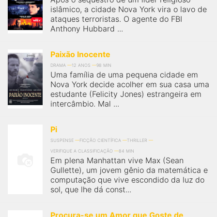
islâmico, a cidade Nova York vira o lavo de
ataques terroristas. O agente do FBI
Anthony Hubbard ...
Paixão Inocente
DRAMA
12 ANOS
98 MIN
Uma família de uma pequena cidade em
Nova York decide acolher em sua casa uma
estudante (Felicity Jones) estrangeira em
intercâmbio. Mal ...
Pi
SUSPENSE
FICÇÃO CIENTÍFICA
THRILLER
VERIFIQUE A CLASSIFICAÇÃO
84 MIN
Em plena Manhattan vive Max (Sean
Gullette), um jovem gênio da matemática e
computação que vive escondido da luz do
sol, que lhe dá const...
Procura-se um Amor que Goste de