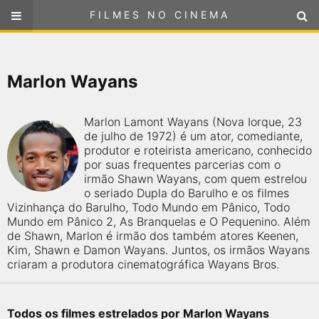
FILMES NO CINEMA
FILMES NO CINEMA
SELECIONE SUA LOCALIZAÇÃO
Marlon Wayans
ou
selecione sua localização
FILMES EM CARTAZ
Marlon Lamont Wayans (Nova Iorque, 23
PRÓXIMOS LANÇAMENTOS
de julho de 1972) é um ator, comediante,
produtor e roteirista americano, conhecido
por suas frequentes parcerias com o
GÊNEROS
irmão Shawn Wayans, com quem estrelou
o seriado Dupla do Barulho e os filmes
Vizinhança do Barulho, Todo Mundo em Pânico, Todo
NOTÍCIAS
Mundo em Pânico 2, As Branquelas e O Pequenino. Além
de Shawn, Marlon é irmão dos também atores Keenen,
PÁGINA INICIAL
Kim, Shawn e Damon Wayans. Juntos, os irmãos Wayans
criaram a produtora cinematográfica Wayans Bros.
FilmesNoCinema.com.br
é o maior localizador de filmes e
sessões de cinema no Brasil. Através dele, você pode
encontrar os filmes no cinema mais próximos a você ou a
Todos os filmes estrelados por Marlon Wayans