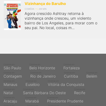
Vizinhança do Barulho
COMÉDIA
89 MIN
Agora crescido Ashtray retorna à
vizinhança onde cresceu, um violento
bairro de Los Angeles, para morar com o
seu pai. No local, coisas m...
Cinemas em
Cinemas em
Cinemas em
São Paulo
Belo Horizonte
Fortaleza
Cinemas em
Cinemas em
Cinemas em
Cinemas em
Contagem
Rio de Janeiro
Curitiba
Belém
Cinemas em
Cinemas em
Cinemas em
Manaus
Eusébio
Vitória da Conquista
Cinemas em
Cinemas em
Cinemas em
Natal
Santa Bárbara Do Oeste
Recife
Cinemas em
Cinemas em
Cinemas em
Aracaju
Marabá
Presidente Prudente
Cinemas em
Cinemas em
Cinemas em
Cinemas em