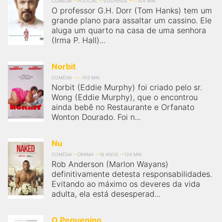
COMÉDIA
POLICIAL
SUSPENSE
104 MIN
O professor G.H. Dorr (Tom Hanks) tem um
grande plano para assaltar um cassino. Ele
aluga um quarto na casa de uma senhora
(Irma P. Hall)...
Norbit
COMÉDIA
105 MIN
Norbit (Eddie Murphy) foi criado pelo sr.
Wong (Eddie Murphy), que o encontrou
ainda bebê no Restaurante e Orfanato
Wonton Dourado. Foi n...
Nu
COMÉDIA
DRAMA
16 ANOS
126 MIN
Rob Anderson (Marlon Wayans)
definitivamente detesta responsabilidades.
Evitando ao máximo os deveres da vida
adulta, ela está desesperad...
O Pequenino