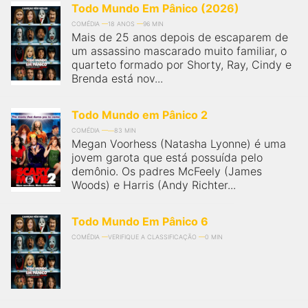
Todo Mundo Em Pânico (2026)
COMÉDIA
18 ANOS
96 MIN
Mais de 25 anos depois de escaparem de
um assassino mascarado muito familiar, o
quarteto formado por Shorty, Ray, Cindy e
Brenda está nov...
Todo Mundo em Pânico 2
COMÉDIA
83 MIN
Megan Voorhess (Natasha Lyonne) é uma
jovem garota que está possuída pelo
demônio. Os padres McFeely (James
Woods) e Harris (Andy Richter...
Todo Mundo Em Pânico 6
COMÉDIA
VERIFIQUE A CLASSIFICAÇÃO
0 MIN