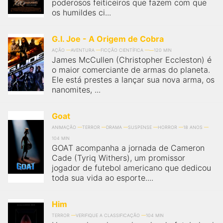
poderosos feiticeiros que fazem com que
os humildes ci...
G.I. Joe - A Origem de Cobra
AÇÃO
AVENTURA
FICÇÃO CIENTÍFICA
120 MIN
James McCullen (Christopher Eccleston) é
o maior comerciante de armas do planeta.
Ele está prestes a lançar sua nova arma, os
nanomites, ...
Goat
ANIMAÇÃO
TERROR
DRAMA
SUSPENSE
HORROR
18 ANOS
104 MIN
GOAT acompanha a jornada de Cameron
Cade (Tyriq Withers), um promissor
jogador de futebol americano que dedicou
toda sua vida ao esporte....
Him
TERROR
VERIFIQUE A CLASSIFICAÇÃO
104 MIN