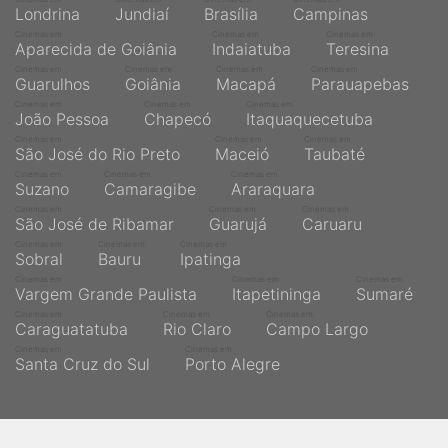
Londrina
Jundiaí
Brasília
Campinas
Cinemas em
Cinemas em
Cinemas em
Aparecida de Goiânia
Indaiatuba
Teresina
Cinemas em
Cinemas em
Cinemas em
Cinemas em
Guarulhos
Goiânia
Macapá
Parauapebas
Cinemas em
Cinemas em
Cinemas em
João Pessoa
Chapecó
Itaquaquecetuba
Cinemas em
Cinemas em
Cinemas em
São José do Rio Preto
Maceió
Taubaté
Cinemas em
Cinemas em
Cinemas em
Suzano
Camaragibe
Araraquara
Cinemas em
Cinemas em
Cinemas em
São José de Ribamar
Guarujá
Caruaru
Cinemas em
Cinemas em
Cinemas em
Sobral
Bauru
Ipatinga
Cinemas em
Cinemas em
Cinemas em
Vargem Grande Paulista
Itapetininga
Sumaré
Cinemas em
Cinemas em
Cinemas em
Caraguatatuba
Rio Claro
Campo Largo
Cinemas em
Cinemas em
Santa Cruz do Sul
Porto Alegre