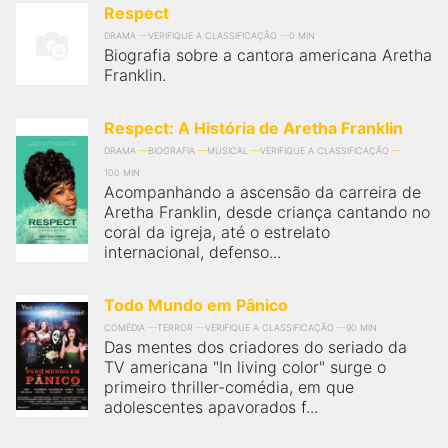
Respect
DRAMA
VERIFIQUE A CLASSIFICAÇÃO
0 MIN
Biografia sobre a cantora americana Aretha
Franklin.
Respect: A História de Aretha Franklin
DRAMA
BIOGRAFIA
MUSICAL
VERIFIQUE A CLASSIFICAÇÃO
100 MIN
Acompanhando a ascensão da carreira de
Aretha Franklin, desde criança cantando no
coral da igreja, até o estrelato
internacional, defenso...
Todo Mundo em Pânico
COMÉDIA
TERROR
VERIFIQUE A CLASSIFICAÇÃO
90 MIN
Das mentes dos criadores do seriado da
TV americana "In living color" surge o
primeiro thriller-comédia, em que
adolescentes apavorados f...