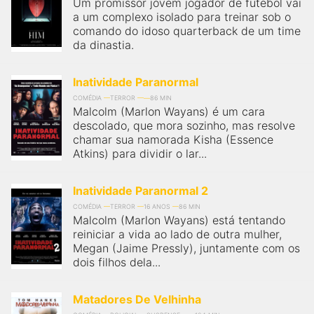
Um promissor jovem jogador de futebol vai
a um complexo isolado para treinar sob o
comando do idoso quarterback de um time
da dinastia.
Inatividade Paranormal
COMÉDIA
TERROR
86 MIN
Malcolm (Marlon Wayans) é um cara
descolado, que mora sozinho, mas resolve
chamar sua namorada Kisha (Essence
Atkins) para dividir o lar...
Inatividade Paranormal 2
COMÉDIA
TERROR
16 ANOS
86 MIN
Malcolm (Marlon Wayans) está tentando
reiniciar a vida ao lado de outra mulher,
Megan (Jaime Pressly), juntamente com os
dois filhos dela...
Matadores De Velhinha