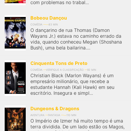
com problemas no trabal...
Bobeou Dançou
COMÉDIA
83 MIN
O dançarino de rua Thomas (Damon
Wayans Jr.) estava no caminho errado da
vida, quando conheceu Megan (Shoshana
Bush), uma bela bailarina....
Cinquenta Tons de Preto
COMÉDIA
VERIFIQUE A CLASSIFICAÇÃO
92 MIN
Christian Black (Marlon Wayans) é um
empresário milionário, que recebe a
estudante Hannah (Kali Hawk) em seu
escritório. Insegura e simpl...
Dungeons & Dragons
AVENTURA
FANTASIA
110 MIN
O Império de Izmer há muito tempo é uma
terra dividida. De um lado estão os Magos,