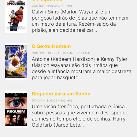
COMÉDIA
POLICIAL
MIN
Calvin Sims (Marlon Wayans) é um
perigoso ladrão de jóias que não tem nem
um metro de altura. Recém-saído da
prisão, elen decide realizar...
O Sexto Homem
COMÉDIA
GUERRA
DRAMA
104 MIN
Antoine (Kadeem Hardison) e Kenny Tyler
(Marlon Wayans) são dois irmãos que
desde a infância mostram a maior destreza
para jogar basquete...
Réquiem para um Sonho
DRAMA
18 ANOS
102 MIN
Uma visão frenética, perturbada e única
sobre pessoas que vivem em desespero e
ao mesmo tempo cheio de sonhos. Harry
Goldfarb (Jared Leto...