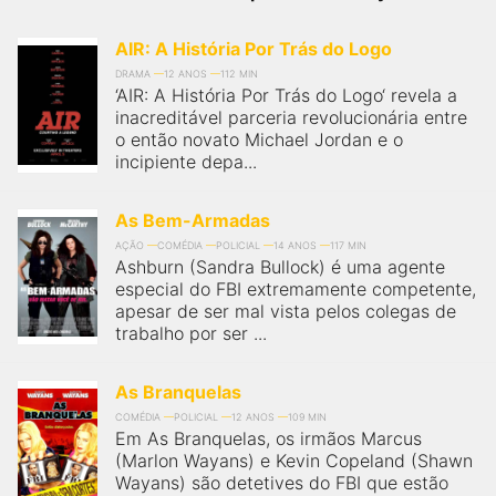
qualquer cidade em território brasileiro. Você pode também
acessar informações sobre cinemas, horários, assistir aos
trailers e muito mais.
AIR: A História Por Trás do Logo
DRAMA
12 ANOS
112 MIN
‘AIR: A História Por Trás do Logo‘ revela a
inacreditável parceria revolucionária entre
o então novato Michael Jordan e o
incipiente depa...
As Bem-Armadas
AÇÃO
COMÉDIA
POLICIAL
14 ANOS
117 MIN
Ashburn (Sandra Bullock) é uma agente
especial do FBI extremamente competente,
apesar de ser mal vista pelos colegas de
trabalho por ser ...
As Branquelas
COMÉDIA
POLICIAL
12 ANOS
109 MIN
Em As Branquelas, os irmãos Marcus
(Marlon Wayans) e Kevin Copeland (Shawn
Wayans) são detetives do FBI que estão