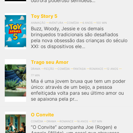
outrora poderoso semideus...
Toy Story 5
ANIMAÇÃO
AVENTURA
COMÉDIA
6 ANOS
100 MIN
Buzz, Woody, Jessie e os demais
brinquedos tradicionais são desafiados
pela nova obsessão das crianças do século
XXI: os dispositivos ele...
Trago seu Amor
DRAMA
FICÇÃO
COMÉDIA
FANTASIA
ROMANCE
12 ANOS
77 MIN
Mia é uma jovem bruxa que tem um poder
único: através de um beijo, a pessoa
enfeitiçada volta para seu último amor ou
se apaixona pela pr...
O Convite
COMÉDIA
DRAMA
ROMANCE
16 ANOS
107 MIN
“O Convite” acompanha Joe (Rogen) e