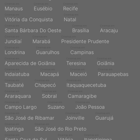
Cinemas em
Cinemas em
Cinemas em
Manaus
Eusébio
Recife
Cinemas em
Cinemas em
Vitória da Conquista
Natal
Cinemas em
Cinemas em
Cinemas em
Santa Bárbara Do Oeste
Brasília
Aracaju
Cinemas em
Cinemas em
Cinemas em
Jundiaí
Marabá
Presidente Prudente
Cinemas em
Cinemas em
Cinemas em
Londrina
Guarulhos
Campinas
Cinemas em
Cinemas em
Cinemas em
Aparecida de Goiânia
Teresina
Goiânia
Cinemas em
Cinemas em
Cinemas em
Cinemas em
Indaiatuba
Macapá
Maceió
Parauapebas
Cinemas em
Cinemas em
Cinemas em
Taubaté
Chapecó
Itaquaquecetuba
Cinemas em
Cinemas em
Cinemas em
Araraquara
Sobral
Camaragibe
Cinemas em
Cinemas em
Cinemas em
Campo Largo
Suzano
João Pessoa
Cinemas em
Cinemas em
Cinemas em
São José de Ribamar
Joinville
Guarujá
Cinemas em
Cinemas em
Ipatinga
São José do Rio Preto
Cinemas em
Cinemas em
Cinemas em
Santa Cruz do Sul
Vitória
Itapetininga