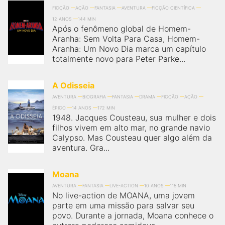
FICÇÃO
AÇÃO
FANTASIA
AVENTURA
FICÇÃO CIENTÍFICA
12 ANOS
144 MIN
Após o fenômeno global de Homem-
Aranha: Sem Volta Para Casa, Homem-
Aranha: Um Novo Dia marca um capítulo
totalmente novo para Peter Parke...
A Odisseia
AVENTURA
BIOGRAFIA
FANTASIA
DRAMA
FICÇÃO
AÇÃO
ÉPICO
14 ANOS
172 MIN
1948. Jacques Cousteau, sua mulher e dois
filhos vivem em alto mar, no grande navio
Calypso. Mas Cousteau quer algo além da
aventura. Gra...
Moana
AVENTURA
FANTASIA
LIVE-ACTION
10 ANOS
115 MIN
No live-action de MOANA, uma jovem
parte em uma missão para salvar seu
povo. Durante a jornada, Moana conhece o