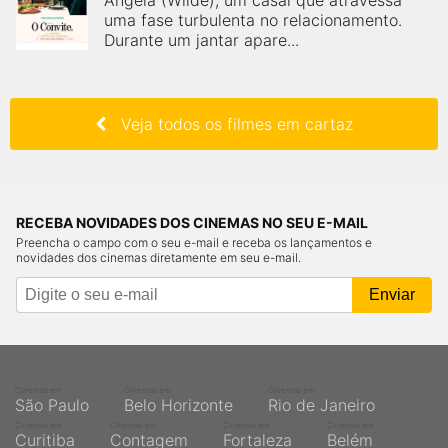
Angela (Wilde), um casal que atravessa
uma fase turbulenta no relacionamento.
Durante um jantar apare...
Veja todos os filmes em cartaz
RECEBA NOVIDADES DOS CINEMAS NO SEU E-MAIL
Preencha o campo com o seu e-mail e receba os lançamentos e
novidades dos cinemas diretamente em seu e-mail.
Cinemas em
Cinemas em
Cinemas em
São Paulo
Belo Horizonte
Rio de Janeiro
Cinemas em
Cinemas em
Cinemas em
Cinemas em
Curitiba
Contagem
Fortaleza
Belém