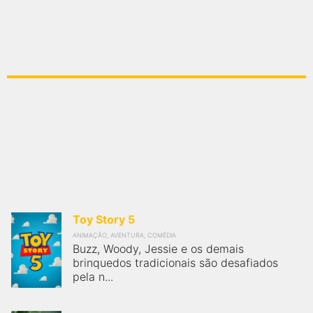
FilmesNoCinema.com.br
é o maior localizador de filmes e
sessões de cinema no Brasil. Através dele, você pode
encontrar os filmes no cinema mais próximos a você ou a
qualquer cidade em território brasileiro. Você pode também
acessar informações sobre cinemas, horários, assistir aos
trailers e muito mais.
Toy Story 5
ANIMAÇÃO, AVENTURA, COMÉDIA
Buzz, Woody, Jessie e os demais
brinquedos tradicionais são desafiados
pela n...