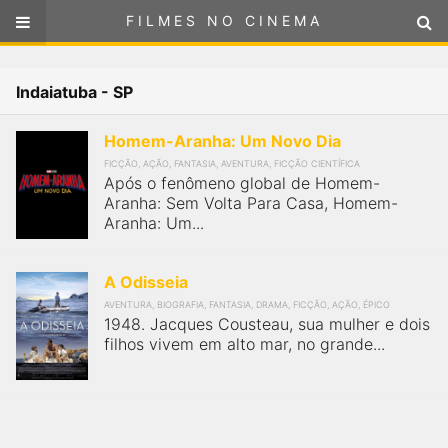
FILMES NO CINEMA
FILMES NO CINEMA
Cinemas em
Indaiatuba - SP
INDAIATUBA - SP
ou
selecione sua localização
Homem-Aranha: Um Novo Dia
SELECIONE SUA LOCALIZAÇÃO
FICÇÃO, AÇÃO, FANTASIA, AVENTURA, FICÇÃO CIENTÍFICA
Após o fenômeno global de Homem-
FILMES EM CARTAZ
Aranha: Sem Volta Para Casa, Homem-
Aranha: Um...
PRÓXIMOS LANÇAMENTOS
A Odisseia
GÊNEROS
AVENTURA, BIOGRAFIA, FANTASIA, DRAMA, FICÇÃO, AÇÃO, ÉPICO
1948. Jacques Cousteau, sua mulher e dois
filhos vivem em alto mar, no grande...
NOTÍCIAS
PÁGINA INICIAL