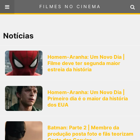
FILMES NO CINEMA
FILMES NO CINEMA
SELECIONE SUA LOCALIZAÇÃO
Notícias
ou
selecione sua localização
FILMES EM CARTAZ
Homem-Aranha: Um Novo Dia |
PRÓXIMOS LANÇAMENTOS
Filme deve ter segunda maior
estreia da história
GÊNEROS
NOTÍCIAS
Homem-Aranha: Um Novo Dia |
Primeiro dia é o maior da história
dos EUA
PÁGINA INICIAL
FilmesNoCinema.com.br
é o maior localizador de filmes e
Batman: Parte 2 | Membro da
sessões de cinema no Brasil. Através dele, você pode
produção posta foto e fãs teorizam
encontrar os filmes no cinema mais próximos a você ou a