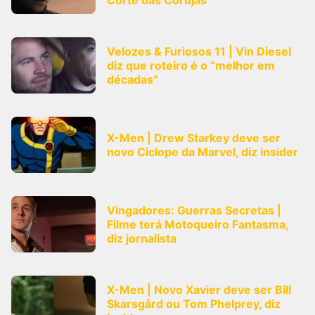
Corte das Corujas
qualquer cidade em território brasileiro. Você pode também
acessar informações sobre cinemas, horários, assistir aos
trailers e muito mais.
Velozes & Furiosos 11 | Vin Diesel
diz que roteiro é o “melhor em
décadas”
X-Men | Drew Starkey deve ser
novo Ciclope da Marvel, diz insider
Vingadores: Guerras Secretas |
Filme terá Motoqueiro Fantasma,
diz jornalista
X-Men | Novo Xavier deve ser Bill
Skarsgård ou Tom Phelprey, diz