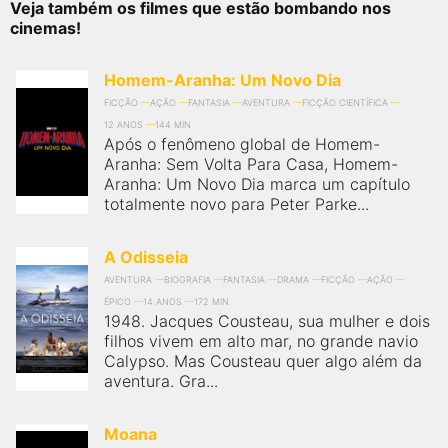
Veja também os filmes que estão bombando nos
cinemas!
Homem-Aranha: Um Novo Dia
FICÇÃO
AÇÃO
FANTASIA
AVENTURA
FICÇÃO CIENTÍFICA
12 ANOS
144 MIN
Após o fenômeno global de Homem-
Aranha: Sem Volta Para Casa, Homem-
Aranha: Um Novo Dia marca um capítulo
totalmente novo para Peter Parke...
A Odisseia
AVENTURA
BIOGRAFIA
FANTASIA
DRAMA
FICÇÃO
AÇÃO
ÉPICO
14 ANOS
172 MIN
1948. Jacques Cousteau, sua mulher e dois
filhos vivem em alto mar, no grande navio
Calypso. Mas Cousteau quer algo além da
aventura. Gra...
Moana