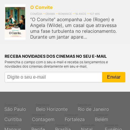
O Convite
COMÉDIA
DRAMA
ROMANCE
16 ANOS
107 MIN
“O Convite” acompanha Joe (Rogen) e
Angela (Wilde), um casal que atravessa
uma fase turbulenta no relacionamento.
Durante um jantar apare...
RECEBA NOVIDADES DOS CINEMAS NO SEU E-MAIL
Preencha o campo com o seu e-mail e receba os lançamentos e
novidades dos cinemas diretamente em seu e-mail.
Cinemas em
Cinemas em
Cinemas em
São Paulo
Belo Horizonte
Rio de Janeiro
Cinemas em
Cinemas em
Cinemas em
Cinemas em
Curitiba
Contagem
Fortaleza
Belém
Cinemas em
Cinemas em
Cinemas em
Cinemas em
Cinemas em
Manaus
Recife
Brasília
Natal
Eusébio