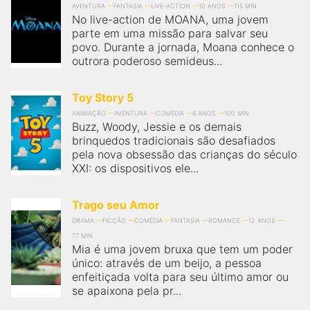
AVENTURA
FANTASIA
LIVE-ACTION
10 ANOS
115 MIN
No live-action de MOANA, uma jovem
parte em uma missão para salvar seu
povo. Durante a jornada, Moana conhece o
outrora poderoso semideus...
Toy Story 5
ANIMAÇÃO
AVENTURA
COMÉDIA
6 ANOS
100 MIN
Buzz, Woody, Jessie e os demais
brinquedos tradicionais são desafiados
pela nova obsessão das crianças do século
XXI: os dispositivos ele...
Trago seu Amor
DRAMA
FICÇÃO
COMÉDIA
FANTASIA
ROMANCE
12 ANOS
77 MIN
Mia é uma jovem bruxa que tem um poder
único: através de um beijo, a pessoa
enfeitiçada volta para seu último amor ou
se apaixona pela pr...