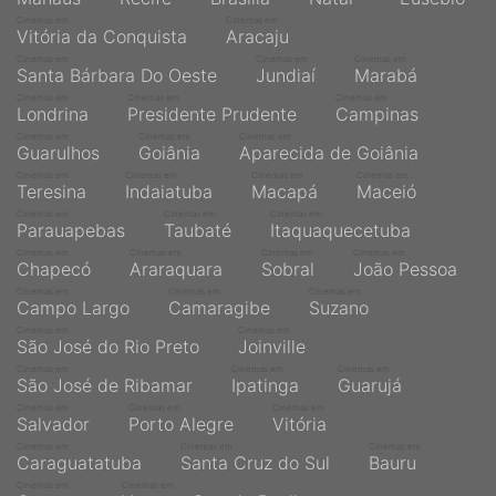
Cinemas em
Cinemas em
Vitória da Conquista
Aracaju
Cinemas em
Cinemas em
Cinemas em
Santa Bárbara Do Oeste
Jundiaí
Marabá
Cinemas em
Cinemas em
Cinemas em
Londrina
Presidente Prudente
Campinas
Cinemas em
Cinemas em
Cinemas em
Guarulhos
Goiânia
Aparecida de Goiânia
Cinemas em
Cinemas em
Cinemas em
Cinemas em
Teresina
Indaiatuba
Macapá
Maceió
Cinemas em
Cinemas em
Cinemas em
Parauapebas
Taubaté
Itaquaquecetuba
Cinemas em
Cinemas em
Cinemas em
Cinemas em
Chapecó
Araraquara
Sobral
João Pessoa
Cinemas em
Cinemas em
Cinemas em
Campo Largo
Camaragibe
Suzano
Cinemas em
Cinemas em
São José do Rio Preto
Joinville
Cinemas em
Cinemas em
Cinemas em
São José de Ribamar
Ipatinga
Guarujá
Cinemas em
Cinemas em
Cinemas em
Salvador
Porto Alegre
Vitória
Cinemas em
Cinemas em
Cinemas em
Caraguatatuba
Santa Cruz do Sul
Bauru
Cinemas em
Cinemas em