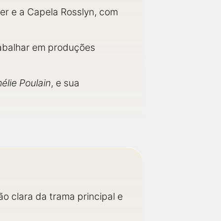
er e a Capela Rosslyn, com
rabalhar em produções
élie Poulain
, e sua
o clara da trama principal e