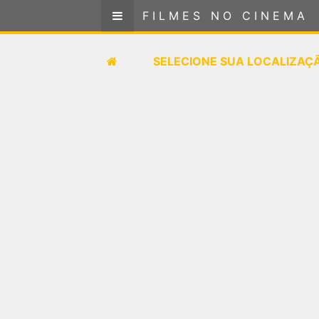
FILMES NO CINEMA
FILMES NO CINEMA
SELECIONE SUA LOCALIZAÇÃO
SELECIONE SUA LOCALIZAÇ
FILMES EM CARTAZ
PRÓXIMOS LANÇAMENTOS
GÊNEROS
NOTÍCIAS
PÁGINA INICIAL
FilmesNoCinema.com.br
é o maior localizador de
filmes e sessões de cinema no Brasil. Através dele,
você pode encontrar os filmes no cinema mais