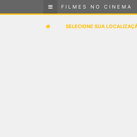
FILMES NO CINEMA
FILMES NO CINEMA
SELECIONE SUA LOCALIZAÇÃO
SELECIONE SUA LOCALIZAÇ
FILMES EM CARTAZ
PRÓXIMOS LANÇAMENTOS
GÊNEROS
NOTÍCIAS
PÁGINA INICIAL
FilmesNoCinema.com.br
é o maior localizador de
filmes e sessões de cinema no Brasil. Através dele,
você pode encontrar os filmes no cinema mais