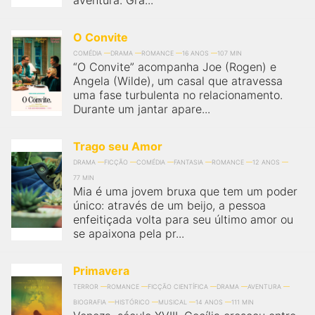
aventura. Gra...
O Convite
COMÉDIA
DRAMA
ROMANCE
16 ANOS
107 MIN
“O Convite” acompanha Joe (Rogen) e
Angela (Wilde), um casal que atravessa
uma fase turbulenta no relacionamento.
Durante um jantar apare...
Trago seu Amor
DRAMA
FICÇÃO
COMÉDIA
FANTASIA
ROMANCE
12 ANOS
77 MIN
Mia é uma jovem bruxa que tem um poder
único: através de um beijo, a pessoa
enfeitiçada volta para seu último amor ou
se apaixona pela pr...
Primavera
TERROR
ROMANCE
FICÇÃO CIENTÍFICA
DRAMA
AVENTURA
BIOGRAFIA
HISTÓRICO
MUSICAL
14 ANOS
111 MIN