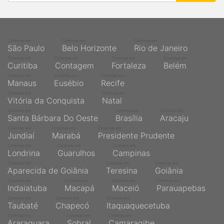
Cinemas em
Cinemas em
Cinemas em
São Paulo
Belo Horizonte
Rio de Janeiro
Cinemas em
Cinemas em
Cinemas em
Cinemas em
Curitiba
Contagem
Fortaleza
Belém
Cinemas em
Cinemas em
Cinemas em
Manaus
Eusébio
Recife
Cinemas em
Cinemas em
Vitória da Conquista
Natal
Cinemas em
Cinemas em
Cinemas em
Santa Bárbara Do Oeste
Brasília
Aracaju
Cinemas em
Cinemas em
Cinemas em
Jundiaí
Marabá
Presidente Prudente
Cinemas em
Cinemas em
Cinemas em
Londrina
Guarulhos
Campinas
Cinemas em
Cinemas em
Cinemas em
Aparecida de Goiânia
Teresina
Goiânia
Cinemas em
Cinemas em
Cinemas em
Cinemas em
Indaiatuba
Macapá
Maceió
Parauapebas
Cinemas em
Cinemas em
Cinemas em
Taubaté
Chapecó
Itaquaquecetuba
Cinemas em
Cinemas em
Cinemas em
Araraquara
Sobral
Camaragibe