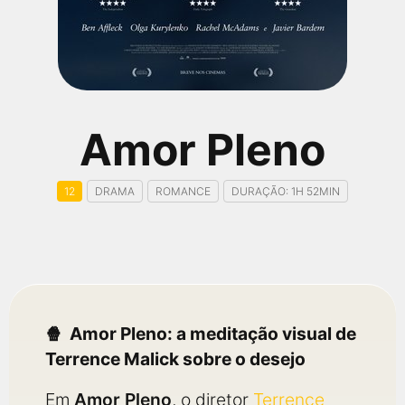
qualquer cidade em território brasileiro. Você pode também
acessar informações sobre cinemas, horários, assistir aos
trailers e muito mais.
Amor Pleno
12
DRAMA
ROMANCE
DURAÇÃO: 1H 52MIN
Amor Pleno: a meditação visual de
Terrence Malick sobre o desejo
Em
Amor Pleno
, o diretor
Terrence