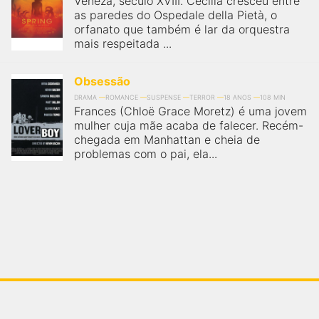
Veneza, século XVIII. Cecília cresceu entre
as paredes do Ospedale della Pietà, o
orfanato que também é lar da orquestra
mais respeitada ...
Obsessão
DRAMA
ROMANCE
SUSPENSE
TERROR
18 ANOS
108 MIN
Frances (Chloë Grace Moretz) é uma jovem
mulher cuja mãe acaba de falecer. Recém-
chegada em Manhattan e cheia de
problemas com o pai, ela...