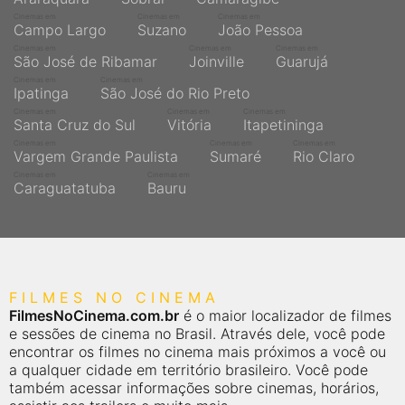
Cinemas em
Cinemas em
Cinemas em
Campo Largo
Suzano
João Pessoa
Cinemas em
Cinemas em
Cinemas em
São José de Ribamar
Joinville
Guarujá
Cinemas em
Cinemas em
Ipatinga
São José do Rio Preto
Cinemas em
Cinemas em
Cinemas em
Santa Cruz do Sul
Vitória
Itapetininga
Cinemas em
Cinemas em
Cinemas em
Vargem Grande Paulista
Sumaré
Rio Claro
Cinemas em
Cinemas em
Caraguatatuba
Bauru
FILMES NO CINEMA
FilmesNoCinema.com.br
é o maior localizador de filmes
e sessões de cinema no Brasil. Através dele, você pode
encontrar os filmes no cinema mais próximos a você ou
a qualquer cidade em território brasileiro. Você pode
também acessar informações sobre cinemas, horários,