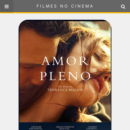
FILMES NO CINEMA
FILMES NO CINEMA
SELECIONE SUA LOCALIZAÇÃO
ou
selecione sua localização
FILMES EM CARTAZ
PRÓXIMOS LANÇAMENTOS
GÊNEROS
NOTÍCIAS
PÁGINA INICIAL
FilmesNoCinema.com.br
é o maior localizador de filmes e
sessões de cinema no Brasil. Através dele, você pode
encontrar os filmes no cinema mais próximos a você ou a