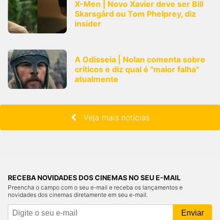
X-Men | Novo Xavier deve ser Bill
Skarsgård ou Tom Phelprey, diz
insider
A Odisseia | Nolan comenta sobre
críticos e diz qual é "maior falha"
atualmente
Veja mais notícias
RECEBA NOVIDADES DOS CINEMAS NO SEU E-MAIL
Preencha o campo com o seu e-mail e receba os lançamentos e
novidades dos cinemas diretamente em seu e-mail.