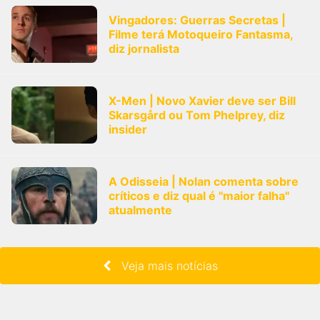
Vingadores: Guerras Secretas |
Filme terá Motoqueiro Fantasma,
diz jornalista
X-Men | Novo Xavier deve ser Bill
Skarsgård ou Tom Phelprey, diz
insider
A Odisseia | Nolan comenta sobre
críticos e diz qual é "maior falha"
atualmente
Veja mais notícias