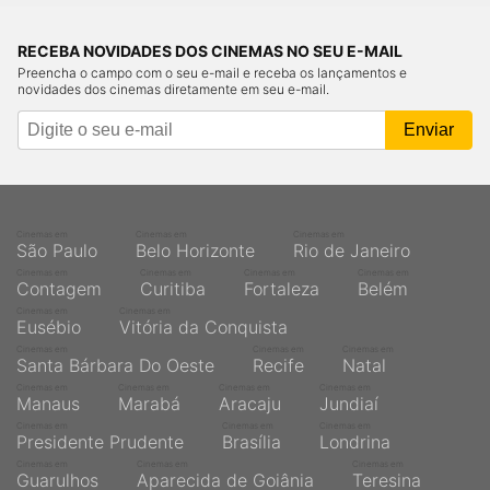
RECEBA NOVIDADES DOS CINEMAS NO SEU E-MAIL
Preencha o campo com o seu e-mail e receba os lançamentos e
novidades dos cinemas diretamente em seu e-mail.
Cinemas em
Cinemas em
Cinemas em
São Paulo
Belo Horizonte
Rio de Janeiro
Cinemas em
Cinemas em
Cinemas em
Cinemas em
Contagem
Curitiba
Fortaleza
Belém
Cinemas em
Cinemas em
Eusébio
Vitória da Conquista
Cinemas em
Cinemas em
Cinemas em
Santa Bárbara Do Oeste
Recife
Natal
Cinemas em
Cinemas em
Cinemas em
Cinemas em
Manaus
Marabá
Aracaju
Jundiaí
Cinemas em
Cinemas em
Cinemas em
Presidente Prudente
Brasília
Londrina
Cinemas em
Cinemas em
Cinemas em
Guarulhos
Aparecida de Goiânia
Teresina