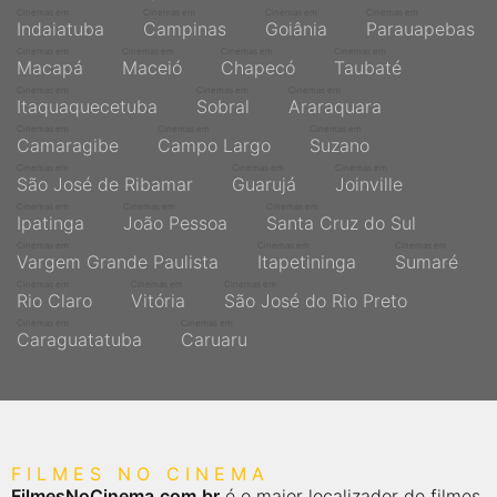
Cinemas em
Cinemas em
Cinemas em
Cinemas em
Indaiatuba
Campinas
Goiânia
Parauapebas
Cinemas em
Cinemas em
Cinemas em
Cinemas em
Macapá
Maceió
Chapecó
Taubaté
Cinemas em
Cinemas em
Cinemas em
Itaquaquecetuba
Sobral
Araraquara
Cinemas em
Cinemas em
Cinemas em
Camaragibe
Campo Largo
Suzano
Cinemas em
Cinemas em
Cinemas em
São José de Ribamar
Guarujá
Joinville
Cinemas em
Cinemas em
Cinemas em
Ipatinga
João Pessoa
Santa Cruz do Sul
Cinemas em
Cinemas em
Cinemas em
Vargem Grande Paulista
Itapetininga
Sumaré
Cinemas em
Cinemas em
Cinemas em
Rio Claro
Vitória
São José do Rio Preto
Cinemas em
Cinemas em
Caraguatatuba
Caruaru
FILMES NO CINEMA
FilmesNoCinema.com.br
é o maior localizador de filmes