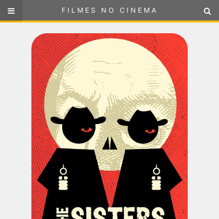
FILMES NO CINEMA
FILMES NO CINEMA
SELECIONE SUA LOCALIZAÇÃO
ou
selecione sua localização
FILMES EM CARTAZ
PRÓXIMOS LANÇAMENTOS
GÊNEROS
NOTÍCIAS
PÁGINA INICIAL
FilmesNoCinema.com.br
é o maior localizador de filmes e
sessões de cinema no Brasil. Através dele, você pode
encontrar os filmes no cinema mais próximos a você ou a