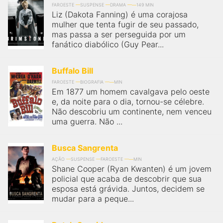
FAROESTE
SUSPENSE
DRAMA
149 MIN
Liz (Dakota Fanning) é uma corajosa
mulher que tenta fugir de seu passado,
mas passa a ser perseguida por um
fanático diabólico (Guy Pear...
Buffalo Bill
FAROESTE
BIOGRAFIA
MIN
Em 1877 um homem cavalgava pelo oeste
e, da noite para o dia, tornou-se célebre.
Não descobriu um continente, nem venceu
uma guerra. Não ...
Busca Sangrenta
AÇÃO
SUSPENSE
FAROESTE
MIN
Shane Cooper (Ryan Kwanten) é um jovem
policial que acaba de descobrir que sua
esposa está grávida. Juntos, decidem se
mudar para a peque...