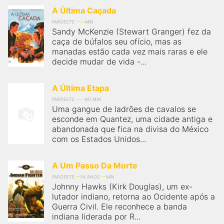
A Última Caçada
FAROESTE
MIN
Sandy McKenzie (Stewart Granger) fez da
caça de búfalos seu ofício, mas as
manadas estão cada vez mais raras e ele
decide mudar de vida -...
A Última Etapa
FAROESTE
80 MIN
Uma gangue de ladrões de cavalos se
esconde em Quantez, uma cidade antiga e
abandonada que fica na divisa do México
com os Estados Unidos...
A Um Passo Da Morte
FAROESTE
14 ANOS
MIN
Johnny Hawks (Kirk Douglas), um ex-
lutador indiano, retorna ao Ocidente após a
Guerra Civil. Ele reconhece a banda
indiana liderada por R...