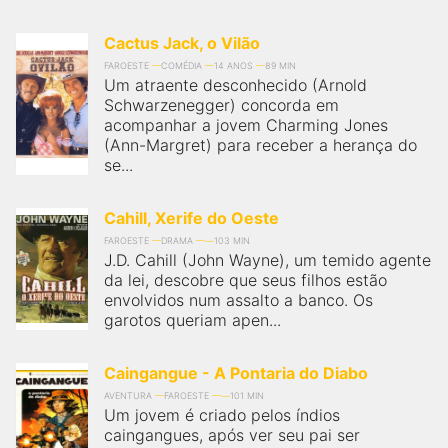
Cactus Jack, o Vilão
FAROESTE
COMÉDIA
14 ANOS
89 MIN
Um atraente desconhecido (Arnold
Schwarzenegger) concorda em
acompanhar a jovem Charming Jones
(Ann-Margret) para receber a herança do
se...
Cahill, Xerife do Oeste
FAROESTE
DRAMA
103 MIN
J.D. Cahill (John Wayne), um temido agente
da lei, descobre que seus filhos estão
envolvidos num assalto a banco. Os
garotos queriam apen...
Caingangue - A Pontaria do Diabo
AVENTURA
FAROESTE
101 MIN
Um jovem é criado pelos índios
caingangues, após ver seu pai ser