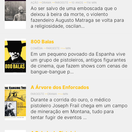
qualquer cidade em território brasileiro. Você pode também
AÇÃO
DRAMA
FAROESTE
10 ANOS
114 MIN
acessar informações sobre cinemas, horários, assistir aos
Ao ser salvo de uma emboscada que o
trailers e muito mais.
deixou à beira da morte, o violento
fazendeiro Augusto Matraga se volta para
a religiosidade, oscilan...
800 Balas
COMÉDIA
FAROESTE
MIN
Em um pequeno povoado da Espanha vive
um grupo de pistoleiros, antigos figurantes
de cinema, que fazem shows com cenas de
bangue-bangue p...
A Árvore dos Enforcados
FAROESTE
DRAMA
MIN
Durante a corrida do ouro, o médico
pistoleiro Joseph Frail chega em um campo
de mineração em Montana, tudo para
tentar fugir de eventos ...