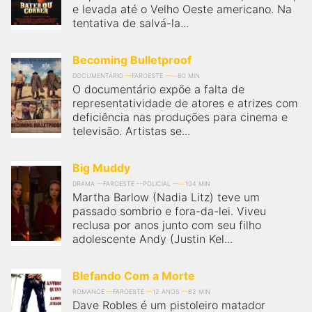
e levada até o Velho Oeste americano. Na
tentativa de salvá-la...
Becoming Bulletproof
DOCUMENTÁRIO
FAROESTE
80 MIN
O documentário expõe a falta de
representatividade de atores e atrizes com
deficiência nas produções para cinema e
televisão. Artistas se...
Big Muddy
DRAMA
FAROESTE
POLICIAL
104 MIN
Martha Barlow (Nadia Litz) teve um
passado sombrio e fora-da-lei. Viveu
reclusa por anos junto com seu filho
adolescente Andy (Justin Kel...
Blefando Com a Morte
ROMANCE
FAROESTE
12 ANOS
82 MIN
Dave Robles é um pistoleiro matador