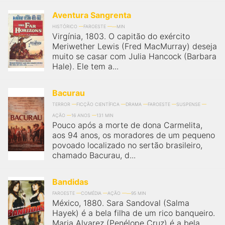
Aventura Sangrenta
HISTÓRICO
FAROESTE
MIN
Virgínia, 1803. O capitão do exército
Meriwether Lewis (Fred MacMurray) deseja
muito se casar com Julia Hancock (Barbara
Hale). Ele tem a...
Bacurau
TERROR
FICÇÃO CIENTÍFICA
DRAMA
FAROESTE
SUSPENSE
AÇÃO
16 ANOS
131 MIN
Pouco após a morte de dona Carmelita,
aos 94 anos, os moradores de um pequeno
povoado localizado no sertão brasileiro,
chamado Bacurau, d...
Bandidas
FAROESTE
COMÉDIA
AÇÃO
95 MIN
México, 1880. Sara Sandoval (Salma
Hayek) é a bela filha de um rico banqueiro.
Maria Alvarez (Penélope Cruz) é a bela