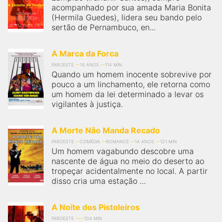
acompanhado por sua amada Maria Bonita
(Hermila Guedes), lidera seu bando pelo
sertão de Pernambuco, en...
A Marca da Forca
FAROESTE
14 ANOS
114 MIN
Quando um homem inocente sobrevive por
pouco a um linchamento, ele retorna como
um homem da lei determinado a levar os
vigilantes à justiça.
A Morte Não Manda Recado
FAROESTE
COMÉDIA
ROMANCE
14 ANOS
121 MIN
Um homem vagabundo descobre uma
nascente de água no meio do deserto ao
tropeçar acidentalmente no local. A partir
disso cria uma estação ...
A Noite dos Pistoleiros
FAROESTE
104 MIN