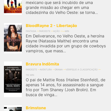
mexicano que será incubido de uma
grande missão ao chegar em uma
cidadezinha do Velho Oeste: se torna...
BloodRayne 2 - Libertação
FANTASIA
FAROESTE
AÇÃO
MIN
Em Deliverance, no Velho Oeste, a heroína
Rayne (Natassia Malthe) encontra uma
cidade invadida por um grupo de cowboys
vampiros, que mass...
Bravura Indômita
FAROESTE
AVENTURA
DRAMA
VERIFIQUE A CLASSIFICAÇÃO
110 MIN
O pai de Mattie Ross (Hailee Steinfeld), de
apenas 14 anos, foi assassinado a sangue
frio por Tom Shaney (Josh Brolin). Em
busca de vinga...
Brimstone