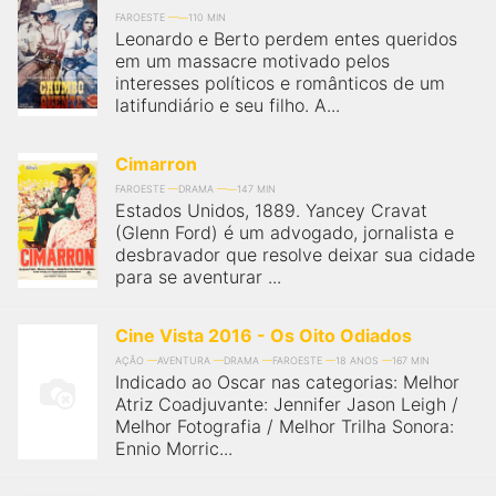
FAROESTE
110 MIN
Leonardo e Berto perdem entes queridos
em um massacre motivado pelos
interesses políticos e românticos de um
latifundiário e seu filho. A...
Cimarron
FAROESTE
DRAMA
147 MIN
Estados Unidos, 1889. Yancey Cravat
(Glenn Ford) é um advogado, jornalista e
desbravador que resolve deixar sua cidade
para se aventurar ...
Cine Vista 2016 - Os Oito Odiados
AÇÃO
AVENTURA
DRAMA
FAROESTE
18 ANOS
167 MIN
Indicado ao Oscar nas categorias: Melhor
Atriz Coadjuvante: Jennifer Jason Leigh /
Melhor Fotografia / Melhor Trilha Sonora:
Ennio Morric...