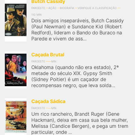
Butch Cassidy
FAROESTE
AÇÃO
BIOGRAFIA
VERIFIQUE A CLASSIFICAÇÃO
110 MIN
Dois amigos inseparáveis, Butch Cassidy
(Paul Newman) e Sundance Kid (Robert
Redford), lideram o Bando do Buraco na
Parede e vivem de ass...
Caçada Brutal
FAROESTE
MIN
Oklahoma (quando não era estado), 2ª
metade do século XIX. Gypsy Smith
(Sidney Poitier) é um caçador de
recompensas negro, que leva solda...
Caçada Sádica
FAROESTE
MIN
Um rico rancheiro, Brandt Ruger (Gene
Hackman), deixa em casa sua bela mulher,
Melissa (Candice Bergen), e pega um trem
particular, onde ...