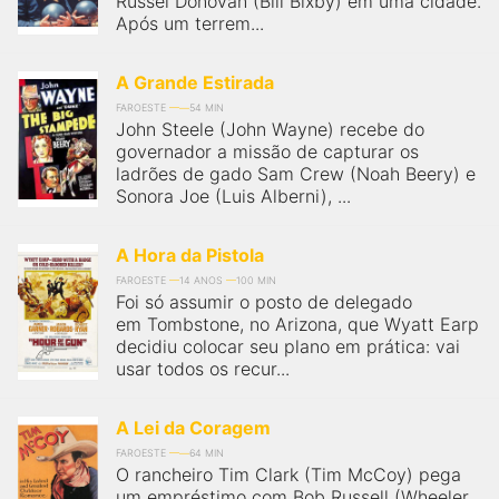
Russel Donovan (Bill Bixby) em uma cidade.
Após um terrem...
A Grande Estirada
FAROESTE
54 MIN
John Steele (John Wayne) recebe do
governador a missão de capturar os
ladrões de gado Sam Crew (Noah Beery) e
Sonora Joe (Luis Alberni), ...
A Hora da Pistola
FAROESTE
14 ANOS
100 MIN
Foi só assumir o posto de delegado
em Tombstone, no Arizona, que Wyatt Earp
decidiu colocar seu plano em prática: vai
usar todos os recur...
A Lei da Coragem
FAROESTE
64 MIN
O rancheiro Tim Clark (Tim McCoy) pega
um empréstimo com Bob Russell (Wheeler