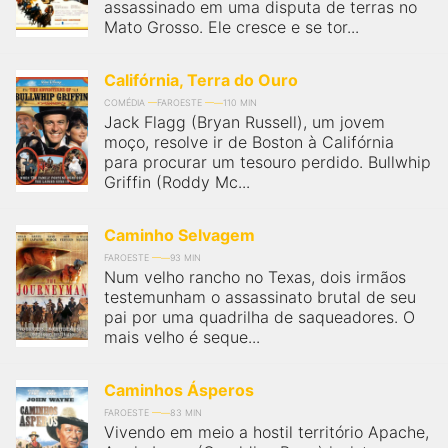
assassinado em uma disputa de terras no
Mato Grosso. Ele cresce e se tor...
Califórnia, Terra do Ouro
COMÉDIA
FAROESTE
110 MIN
Jack Flagg (Bryan Russell), um jovem
moço, resolve ir de Boston à Califórnia
para procurar um tesouro perdido. Bullwhip
Griffin (Roddy Mc...
Caminho Selvagem
FAROESTE
93 MIN
Num velho rancho no Texas, dois irmãos
testemunham o assassinato brutal de seu
pai por uma quadrilha de saqueadores. O
mais velho é seque...
Caminhos Ásperos
FAROESTE
83 MIN
Vivendo em meio a hostil território Apache,