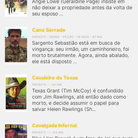
Angie Lowe (Geraldine Page) insiste em
não deixar a propriedade antes da volta de
seu esposo ...
Cano Serrado
FAROESTE
DRAMA
FICÇÃO
16 ANOS
87 MIN
Sargento Sebastião está em busca de
vingança: seu irmão, um caminhoneiro, foi
morto brutalmente. Agora, ainda abalado,
ele está disposto ...
Cavaleiro do Texas
FAROESTE
63 MIN
Texas Grant (Tim McCoy) é confundido
com Jim Rawlings, até então dado como
morto, e decide assumir o papel para
salvar Helen Rawlings (Sh...
Cavalgada Infernal
FAROESTE
103 MIN