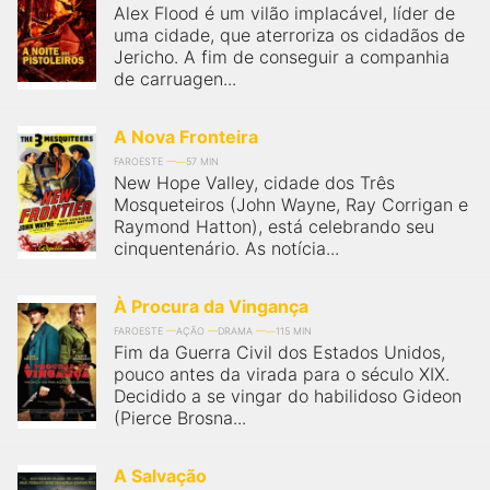
Alex Flood é um vilão implacável, líder de
uma cidade, que aterroriza os cidadãos de
Jericho. A fim de conseguir a companhia
de carruagen...
A Nova Fronteira
FAROESTE
57 MIN
New Hope Valley, cidade dos Três
Mosqueteiros (John Wayne, Ray Corrigan e
Raymond Hatton), está celebrando seu
cinquentenário. As notícia...
À Procura da Vingança
FAROESTE
AÇÃO
DRAMA
115 MIN
Fim da Guerra Civil dos Estados Unidos,
pouco antes da virada para o século XIX.
Decidido a se vingar do habilidoso Gideon
(Pierce Brosna...
A Salvação