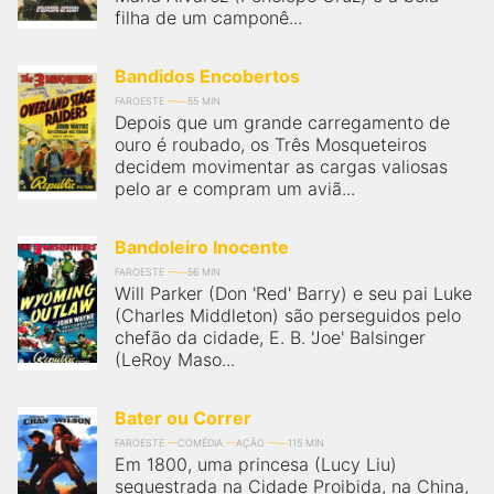
filha de um camponê...
Bandidos Encobertos
FAROESTE
55 MIN
Depois que um grande carregamento de
ouro é roubado, os Três Mosqueteiros
decidem movimentar as cargas valiosas
pelo ar e compram um aviã...
Bandoleiro Inocente
FAROESTE
56 MIN
Will Parker (Don 'Red' Barry) e seu pai Luke
(Charles Middleton) são perseguidos pelo
chefão da cidade, E. B. 'Joe' Balsinger
(LeRoy Maso...
Bater ou Correr
FAROESTE
COMÉDIA
AÇÃO
115 MIN
Em 1800, uma princesa (Lucy Liu)
sequestrada na Cidade Proibida, na China,