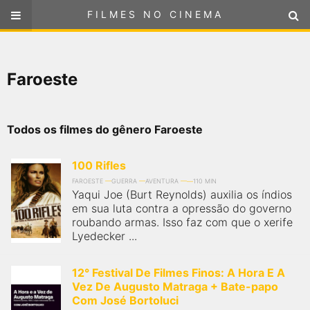
FILMES NO CINEMA
FILMES NO CINEMA
SELECIONE SUA LOCALIZAÇÃO
Faroeste
ou
selecione sua localização
FILMES EM CARTAZ
PRÓXIMOS LANÇAMENTOS
Todos os filmes do gênero Faroeste
GÊNEROS
100 Rifles
FAROESTE
GUERRA
AVENTURA
110 MIN
Yaqui Joe (Burt Reynolds) auxilia os índios
NOTÍCIAS
em sua luta contra a opressão do governo
roubando armas. Isso faz com que o xerife
Lyedecker ...
PÁGINA INICIAL
12° Festival De Filmes Finos: A Hora E A
FilmesNoCinema.com.br
é o maior localizador de filmes e
Vez De Augusto Matraga + Bate-papo
sessões de cinema no Brasil. Através dele, você pode
encontrar os filmes no cinema mais próximos a você ou a
Com José Bortoluci