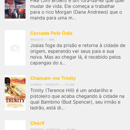
Pike (Jim Brown) é um fora-da-lei que quer
mudar de vida. Ele começa a trabalhar
para o rico Morgan (Dana Andrews) que o
manda para uma m...
Cercado Pelo Ódio
FAROESTE
MIN
Josias foge da prisão e retorna à cidade de
origem, esperando ver seus pais e sua
noiva. Mas ao chegar lá, é recebido pelos
capangas do s...
Chamam-me Trinity
COMÉDIA
FAROESTE
113 MIN
Trinity (Terence Hill) é um andarilho e
pistoleiro que acaba chegando à cidade na
qual Bambino (Bud Spencer), seu irmão e
ladrão, está di...
Chérif
FAROESTE
AVENTURA
81 MIN