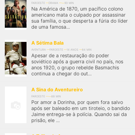
FAROESTE
DRAMA
93 MIN
Na América de 1870, um pacífico colono
americano mata o culpado por assassinar
sua família, o que desperta a fúria do líder
de uma famosa...
A Sétima Bala
AVENTURA
FAROESTE
14 ANOS
84 MIN
Apesar de a restauração do poder
soviético após a guerra civil no país, nos
anos 1920, o grupo rebelde Basmachis
continua a chegar do out...
A Sina do Aventureiro
FAROESTE
88 MIN
Por amor a Dorinha, por quem fora salvo
após ser baleado em um tiroteio, o bandido
Jaime entrega-se à polícia. Quando sai da
prisão, ele ...