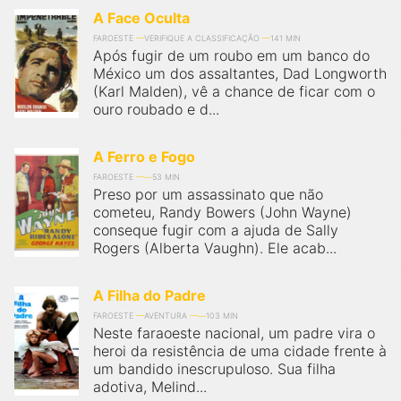
A Face Oculta
FAROESTE
VERIFIQUE A CLASSIFICAÇÃO
141 MIN
Após fugir de um roubo em um banco do
México um dos assaltantes, Dad Longworth
(Karl Malden), vê a chance de ficar com o
ouro roubado e d...
A Ferro e Fogo
FAROESTE
53 MIN
Preso por um assassinato que não
cometeu, Randy Bowers (John Wayne)
conseque fugir com a ajuda de Sally
Rogers (Alberta Vaughn). Ele acab...
A Filha do Padre
FAROESTE
AVENTURA
103 MIN
Neste faraoeste nacional, um padre vira o
heroi da resistência de uma cidade frente à
um bandido inescrupuloso. Sua filha
adotiva, Melind...