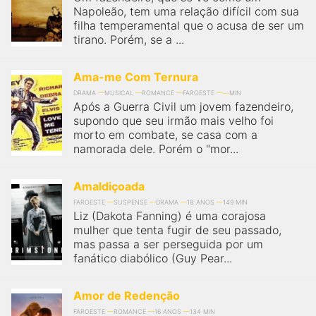
Napoleão, tem uma relação difícil com sua
filha temperamental que o acusa de ser um
tirano. Porém, se a ...
Ama-me Com Ternura
DRAMA
MUSICAL
ROMANCE
FAROESTE
MIN
Após a Guerra Civil um jovem fazendeiro,
supondo que seu irmão mais velho foi
morto em combate, se casa com a
namorada dele. Porém o "mor...
Amaldiçoada
FAROESTE
SUSPENSE
DRAMA
18 ANOS
149 MIN
Liz (Dakota Fanning) é uma corajosa
mulher que tenta fugir de seu passado,
mas passa a ser perseguida por um
fanático diabólico (Guy Pear...
Amor de Redenção
FAROESTE
ROMANCE
16 ANOS
134 MIN