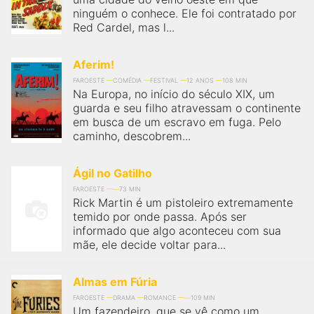
ninguém o conhece. Ele foi contratado por
Red Cardel, mas l...
Aferim!
FAROESTE
COMÉDIA
FESTIVAL
12 ANOS
108 MIN
Na Europa, no início do século XIX, um
guarda e seu filho atravessam o continente
em busca de um escravo em fuga. Pelo
caminho, descobrem...
Ágil no Gatilho
FAROESTE
73 MIN
Rick Martin é um pistoleiro extremamente
temido por onde passa. Após ser
informado que algo aconteceu com sua
mãe, ele decide voltar para...
Almas em Fúria
FAROESTE
DRAMA
ROMANCE
109 MIN
Um fazendeiro, que se vê como um