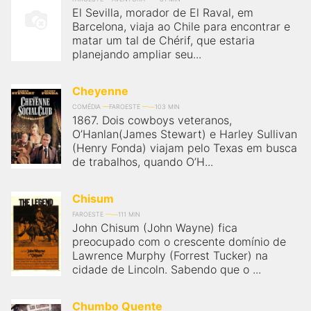
El Sevilla, morador de El Raval, em
Barcelona, viaja ao Chile para encontrar e
matar um tal de Chérif, que estaria
planejando ampliar seu...
Cheyenne
COMÉDIA
FAROESTE
103 MIN
1867. Dois cowboys veteranos,
O’Hanlan(James Stewart) e Harley Sullivan
(Henry Fonda) viajam pelo Texas em busca
de trabalhos, quando O’H...
Chisum
FAROESTE
111 MIN
John Chisum (John Wayne) fica
preocupado com o crescente domínio de
Lawrence Murphy (Forrest Tucker) na
cidade de Lincoln. Sabendo que o ...
Chumbo Quente