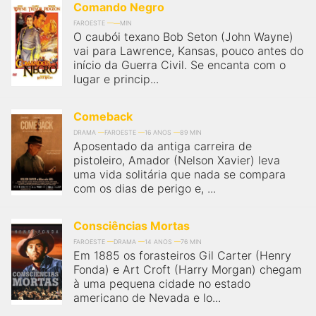
Comando Negro
FAROESTE
MIN
O caubói texano Bob Seton (John Wayne)
vai para Lawrence, Kansas, pouco antes do
início da Guerra Civil. Se encanta com o
lugar e princip...
Comeback
DRAMA
FAROESTE
16 ANOS
89 MIN
Aposentado da antiga carreira de
pistoleiro, Amador (Nelson Xavier) leva
uma vida solitária que nada se compara
com os dias de perigo e, ...
Consciências Mortas
FAROESTE
DRAMA
14 ANOS
76 MIN
Em 1885 os forasteiros Gil Carter (Henry
Fonda) e Art Croft (Harry Morgan) chegam
à uma pequena cidade no estado
americano de Nevada e lo...