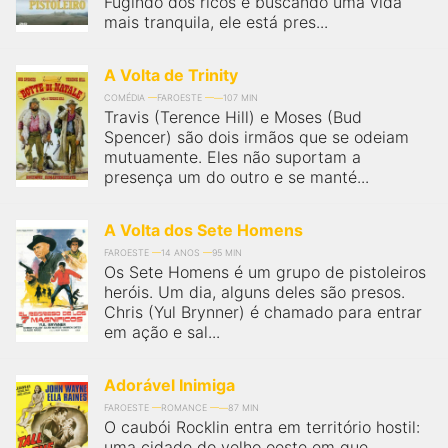
Fugindo dos ricos e buscando uma vida
mais tranquila, ele está pres...
A Volta de Trinity
COMÉDIA
FAROESTE
107 MIN
Travis (Terence Hill) e Moses (Bud
Spencer) são dois irmãos que se odeiam
mutuamente. Eles não suportam a
presença um do outro e se manté...
A Volta dos Sete Homens
FAROESTE
14 ANOS
95 MIN
Os Sete Homens é um grupo de pistoleiros
heróis. Um dia, alguns deles são presos.
Chris (Yul Brynner) é chamado para entrar
em ação e sal...
Adorável Inimiga
FAROESTE
ROMANCE
87 MIN
O caubói Rocklin entra em território hostil:
uma cidade do velho oeste em que