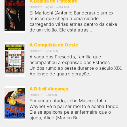
A Balada do Pistoleiro
FAROESTE
AÇÃO
107 MIN
El Mariachi (Antonio Banderas) é um ex-
músico que chega a uma cidade
carregando várias armas dentro da caixa
de um violão. Ele está atrás...
A Conquista do Oeste
FAROESTE
164 MIN
A saga dos Prescotts, família que
acompanhou a expansão dos Estados
Unidos rumo ao oeste durante o século XIX.
Ao longo de quatro geraçõe...
A Difícil Vingança
FAROESTE
94 MIN
Em um atentado, John Mason (John
Wayne) vê o pai ser morto e acaba ferido.
Ele se apaixona pela enfermeira que o
ajuda, Alice (Marion Bur...