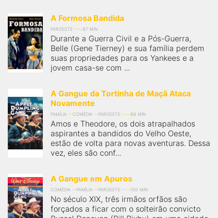
A Formosa Bandida
FAROESTE
87 MIN
Durante a Guerra Civil e a Pós-Guerra,
Belle (Gene Tierney) e sua família perdem
suas propriedades para os Yankees e a
jovem casa-se com ...
A Gangue da Tortinha de Maçã Ataca
Novamente
FAMÍLIA
COMÉDIA
FAROESTE
88 MIN
Amos e Theodore, os dois atrapalhados
aspirantes a bandidos do Velho Oeste,
estão de volta para novas aventuras. Dessa
vez, eles são conf...
A Gangue em Apuros
COMÉDIA
FAMÍLIA
FAROESTE
100 MIN
No século XIX, três irmãos orfãos são
forçados a ficar com o solteirão convicto