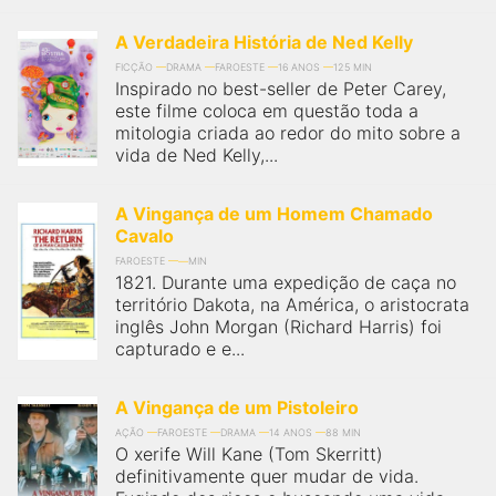
A Verdadeira História de Ned Kelly
FICÇÃO
DRAMA
FAROESTE
16 ANOS
125 MIN
Inspirado no best-seller de Peter Carey,
este filme coloca em questão toda a
mitologia criada ao redor do mito sobre a
vida de Ned Kelly,...
A Vingança de um Homem Chamado
Cavalo
FAROESTE
MIN
1821. Durante uma expedição de caça no
território Dakota, na América, o aristocrata
inglês John Morgan (Richard Harris) foi
capturado e e...
A Vingança de um Pistoleiro
AÇÃO
FAROESTE
DRAMA
14 ANOS
88 MIN
O xerife Will Kane (Tom Skerritt)
definitivamente quer mudar de vida.