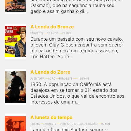
Oakman), que na sequência rouba seu
gado e assim ganha o di...
A Lenda do Bronze
FAROESTE
12 ANOS
79 MIN
Durante um passeio com seu novo cavalo,
o jovem Clay Gibson encontra sem querer
o local onde mora um temido assassino,
Tris Hatten. Ao re...
A Lenda do Zorro
AVENTURA
AÇÃO
FAROESTE
130 MIN
1850. A população da California está
desejosa em se tornar o 31º estado dos
Estados Unidos, o que vai de encontro aos
interesses de uma m...
A luneta do tempo
DRAMA
FAROESTE
VERIFIQUE A CLASSIFICAÇÃO
99 MIN
Lampião (Irandhir Santos), sempre