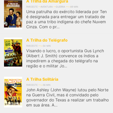
A Trilha da Amargura
FAROESTE
AVENTURA
GUERRA
89 MIN
Uma patrulha do exército liderada por Ten
é designada para entregar um tratado de
paz a uma tribo indígena do chefe Nuvem
Cinza. Com o pr...
A Trilha do Telégrafo
FAROESTE
54 MIN
Visando o lucro, o oportunista Gus Lynch
(Albert J. Smith) convence os índios a
impedirem a chegada do telégrafo na
região e o militar Jo...
A Trilha Solitária
FAROESTE
56 MIN
John Ashley (John Wayne) lutou pelo Norte
na Guerra Civil, mas é convidado pelo
governador do Texas a realizar um trabalho
em sua área. A...