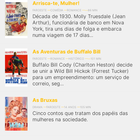
Arrisca-te, Mulher!
FAROESTE
COMÉDIA
ROMANCE
86 MIN
Década de 1930. Molly Truesdale (Jean
Arthur), funcionária de banco em Nova
York, tira uns dias de folga e embarca
numa viagem de 17 dias...
As Aventuras de Buffalo Bill
FAROESTE
ROMANCE
HISTÓRICO
101 MIN
Buffalo Bill Cody (Charlton Heston) decide
se unir a Wild Bill Hickok (Forrest Tucker)
para um empreendimento: um serviço de
correio, seg...
As Bruxas
DRAMA
FAROESTE
14 ANOS
105 MIN
Cinco contos que tratam dos papéis das
mulheres na sociedade.