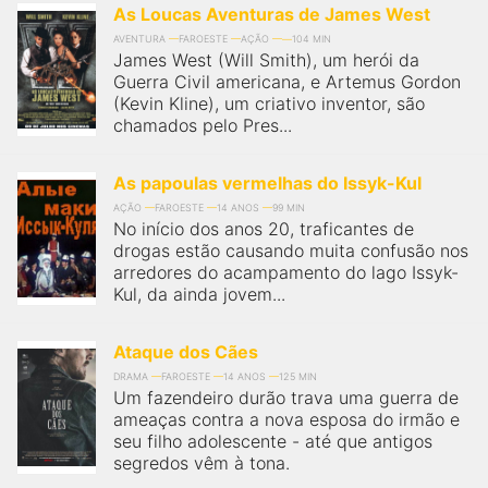
As Loucas Aventuras de James West
AVENTURA
FAROESTE
AÇÃO
104 MIN
James West (Will Smith), um herói da
Guerra Civil americana, e Artemus Gordon
(Kevin Kline), um criativo inventor, são
chamados pelo Pres...
As papoulas vermelhas do Issyk-Kul
AÇÃO
FAROESTE
14 ANOS
99 MIN
No início dos anos 20, traficantes de
drogas estão causando muita confusão nos
arredores do acampamento do lago Issyk-
Kul, da ainda jovem...
Ataque dos Cães
DRAMA
FAROESTE
14 ANOS
125 MIN
Um fazendeiro durão trava uma guerra de
ameaças contra a nova esposa do irmão e
seu filho adolescente - até que antigos
segredos vêm à tona.