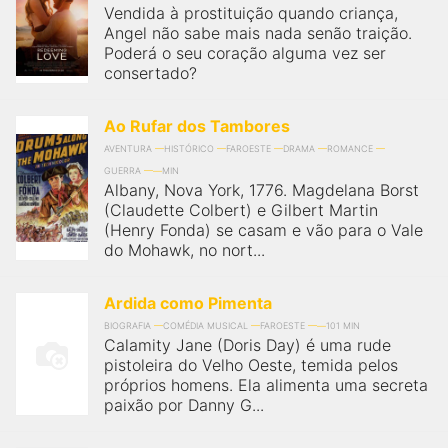
Vendida à prostituição quando criança,
Angel não sabe mais nada senão traição.
Poderá o seu coração alguma vez ser
consertado?
Ao Rufar dos Tambores
AVENTURA
HISTÓRICO
FAROESTE
DRAMA
ROMANCE
GUERRA
MIN
Albany, Nova York, 1776. Magdelana Borst
(Claudette Colbert) e Gilbert Martin
(Henry Fonda) se casam e vão para o Vale
do Mohawk, no nort...
Ardida como Pimenta
BIOGRAFIA
COMÉDIA MUSICAL
FAROESTE
101 MIN
Calamity Jane (Doris Day) é uma rude
pistoleira do Velho Oeste, temida pelos
próprios homens. Ela alimenta uma secreta
paixão por Danny G...