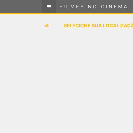
FILMES NO CINEMA
FILMES NO CINEMA
SELECIONE SUA LOCALIZAÇÃO
SELECIONE SUA LOCALIZAÇ
FILMES EM CARTAZ
PRÓXIMOS LANÇAMENTOS
GÊNEROS
NOTÍCIAS
PÁGINA INICIAL
FilmesNoCinema.com.br
é o maior localizador de
filmes e sessões de cinema no Brasil. Através dele,
você pode encontrar os filmes no cinema mais