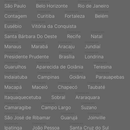
Cinemas em
Cinemas em
Cinemas em
São Paulo
Belo Horizonte
Rio de Janeiro
Cinemas em
Cinemas em
Cinemas em
Cinemas em
Contagem
Curitiba
Fortaleza
Belém
Cinemas em
Cinemas em
Eusébio
Vitória da Conquista
Cinemas em
Cinemas em
Cinemas em
Santa Bárbara Do Oeste
Recife
Natal
Cinemas em
Cinemas em
Cinemas em
Cinemas em
Manaus
Marabá
Aracaju
Jundiaí
Cinemas em
Cinemas em
Cinemas em
Presidente Prudente
Brasília
Londrina
Cinemas em
Cinemas em
Cinemas em
Guarulhos
Aparecida de Goiânia
Teresina
Cinemas em
Cinemas em
Cinemas em
Cinemas em
Indaiatuba
Campinas
Goiânia
Parauapebas
Cinemas em
Cinemas em
Cinemas em
Cinemas em
Macapá
Maceió
Chapecó
Taubaté
Cinemas em
Cinemas em
Cinemas em
Itaquaquecetuba
Sobral
Araraquara
Cinemas em
Cinemas em
Cinemas em
Camaragibe
Campo Largo
Suzano
Cinemas em
Cinemas em
Cinemas em
São José de Ribamar
Guarujá
Joinville
Cinemas em
Cinemas em
Cinemas em
Ipatinga
João Pessoa
Santa Cruz do Sul