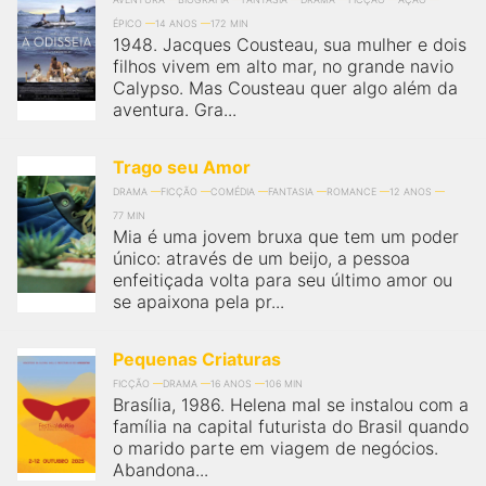
ÉPICO
14 ANOS
172 MIN
1948. Jacques Cousteau, sua mulher e dois
filhos vivem em alto mar, no grande navio
Calypso. Mas Cousteau quer algo além da
aventura. Gra...
Trago seu Amor
DRAMA
FICÇÃO
COMÉDIA
FANTASIA
ROMANCE
12 ANOS
77 MIN
Mia é uma jovem bruxa que tem um poder
único: através de um beijo, a pessoa
enfeitiçada volta para seu último amor ou
se apaixona pela pr...
Pequenas Criaturas
FICÇÃO
DRAMA
16 ANOS
106 MIN
Brasília, 1986. Helena mal se instalou com a
família na capital futurista do Brasil quando
o marido parte em viagem de negócios.
Abandona...