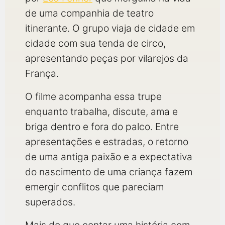
qualquer cidade em território brasileiro. Você pode também
acessar informações sobre cinemas, horários, assistir aos
de uma companhia de teatro
trailers e muito mais.
itinerante. O grupo viaja de cidade em
cidade com sua tenda de circo,
apresentando peças por vilarejos da
França.
O filme acompanha essa trupe
enquanto trabalha, discute, ama e
briga dentro e fora do palco. Entre
apresentações e estradas, o retorno
de uma antiga paixão e a expectativa
do nascimento de uma criança fazem
emergir conflitos que pareciam
superados.