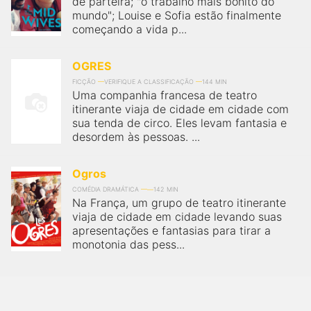
de parteira; "o trabalho mais bonito do
qualquer cidade em território brasileiro. Você pode também
acessar informações sobre cinemas, horários, assistir aos
mundo"; Louise e Sofia estão finalmente
trailers e muito mais.
começando a vida p...
OGRES
FICÇÃO
VERIFIQUE A CLASSIFICAÇÃO
144 MIN
Uma companhia francesa de teatro
itinerante viaja de cidade em cidade com
sua tenda de circo. Eles levam fantasia e
desordem às pessoas. ...
Ogros
COMÉDIA DRAMÁTICA
142 MIN
Na França, um grupo de teatro itinerante
viaja de cidade em cidade levando suas
apresentações e fantasias para tirar a
monotonia das pess...