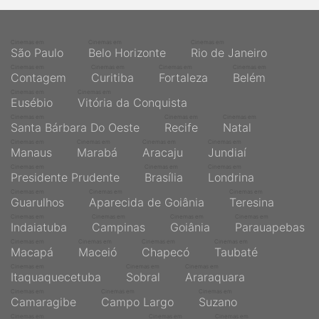
Cinemas em
Cinemas em
Cinemas em
São Paulo
Belo Horizonte
Rio de Janeiro
Cinemas em
Cinemas em
Cinemas em
Cinemas em
Contagem
Curitiba
Fortaleza
Belém
Cinemas em
Cinemas em
Eusébio
Vitória da Conquista
Cinemas em
Cinemas em
Cinemas em
Santa Bárbara Do Oeste
Recife
Natal
Cinemas em
Cinemas em
Cinemas em
Cinemas em
Manaus
Marabá
Aracaju
Jundiaí
Cinemas em
Cinemas em
Cinemas em
Presidente Prudente
Brasília
Londrina
Cinemas em
Cinemas em
Cinemas em
Guarulhos
Aparecida de Goiânia
Teresina
Cinemas em
Cinemas em
Cinemas em
Cinemas em
Indaiatuba
Campinas
Goiânia
Parauapebas
Cinemas em
Cinemas em
Cinemas em
Cinemas em
Macapá
Maceió
Chapecó
Taubaté
Cinemas em
Cinemas em
Cinemas em
Itaquaquecetuba
Sobral
Araraquara
Cinemas em
Cinemas em
Cinemas em
Camaragibe
Campo Largo
Suzano
Cinemas em
Cinemas em
Cinemas em