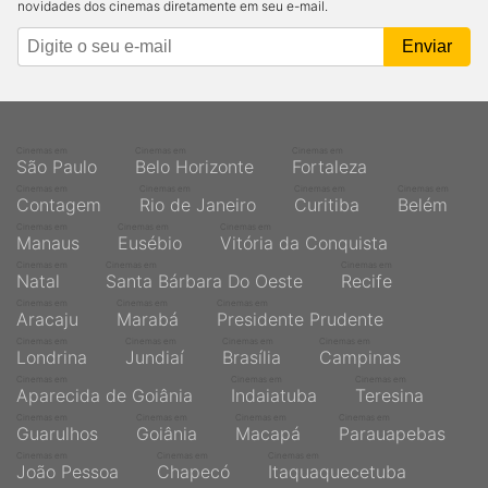
novidades dos cinemas diretamente em seu e-mail.
Cinemas em
Cinemas em
Cinemas em
São Paulo
Belo Horizonte
Fortaleza
Cinemas em
Cinemas em
Cinemas em
Cinemas em
Contagem
Rio de Janeiro
Curitiba
Belém
Cinemas em
Cinemas em
Cinemas em
Manaus
Eusébio
Vitória da Conquista
Cinemas em
Cinemas em
Cinemas em
Natal
Santa Bárbara Do Oeste
Recife
Cinemas em
Cinemas em
Cinemas em
Aracaju
Marabá
Presidente Prudente
Cinemas em
Cinemas em
Cinemas em
Cinemas em
Londrina
Jundiaí
Brasília
Campinas
Cinemas em
Cinemas em
Cinemas em
Aparecida de Goiânia
Indaiatuba
Teresina
Cinemas em
Cinemas em
Cinemas em
Cinemas em
Guarulhos
Goiânia
Macapá
Parauapebas
Cinemas em
Cinemas em
Cinemas em
João Pessoa
Chapecó
Itaquaquecetuba