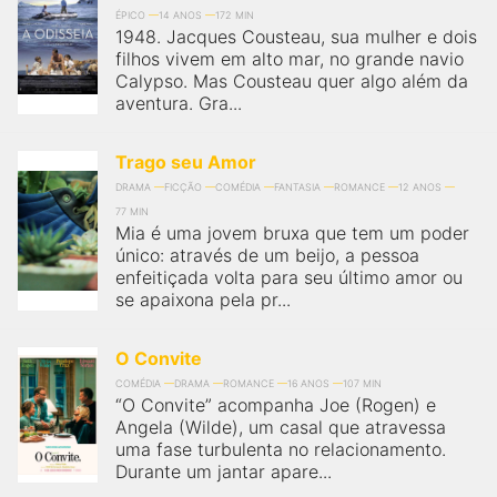
ÉPICO
14 ANOS
172 MIN
1948. Jacques Cousteau, sua mulher e dois
filhos vivem em alto mar, no grande navio
Calypso. Mas Cousteau quer algo além da
aventura. Gra...
Trago seu Amor
DRAMA
FICÇÃO
COMÉDIA
FANTASIA
ROMANCE
12 ANOS
77 MIN
Mia é uma jovem bruxa que tem um poder
único: através de um beijo, a pessoa
enfeitiçada volta para seu último amor ou
se apaixona pela pr...
O Convite
COMÉDIA
DRAMA
ROMANCE
16 ANOS
107 MIN
“O Convite” acompanha Joe (Rogen) e
Angela (Wilde), um casal que atravessa
uma fase turbulenta no relacionamento.
Durante um jantar apare...