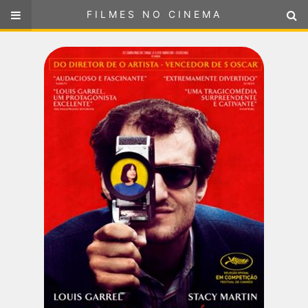
FILMES NO CINEMA
FILMES NO CINEMA
SELECIONE SUA LOCALIZAÇÃO
ou
selecione sua localização
FILMES EM CARTAZ
PRÓXIMOS LANÇAMENTOS
GÊNEROS
NOTÍCIAS
PÁGINA INICIAL
FilmesNoCinema.com.br
é o maior localizador de filmes e
sessões de cinema no Brasil. Através dele, você pode
encontrar os filmes no cinema mais próximos a você ou a