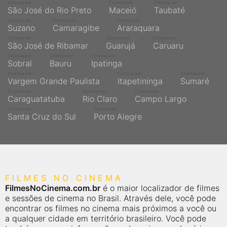
Cinemas em
Cinemas em
Cinemas em
São José do Rio Preto
Maceió
Taubaté
Cinemas em
Cinemas em
Cinemas em
Suzano
Camaragibe
Araraquara
Cinemas em
Cinemas em
Cinemas em
São José de Ribamar
Guarujá
Caruaru
Cinemas em
Cinemas em
Cinemas em
Sobral
Bauru
Ipatinga
Cinemas em
Cinemas em
Cinemas em
Vargem Grande Paulista
Itapetininga
Sumaré
Cinemas em
Cinemas em
Cinemas em
Caraguatatuba
Rio Claro
Campo Largo
Cinemas em
Cinemas em
Santa Cruz do Sul
Porto Alegre
FILMES NO CINEMA
FilmesNoCinema.com.br
é o maior localizador de filmes
e sessões de cinema no Brasil. Através dele, você pode
encontrar os filmes no cinema mais próximos a você ou
a qualquer cidade em território brasileiro. Você pode