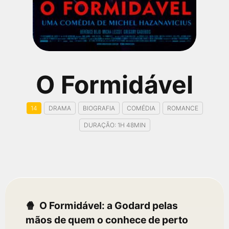
qualquer cidade em território brasileiro. Você pode também
acessar informações sobre cinemas, horários, assistir aos
trailers e muito mais.
O Formidável
14
DRAMA
BIOGRAFIA
COMÉDIA
ROMANCE
DURAÇÃO: 1H 48MIN
O Formidável: a Godard pelas
mãos de quem o conhece de perto