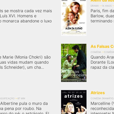
Além da Ilu
DRAMA
14 ANOS
ês se mostra cada vez mais
Paris, fim 
 Luís XVI. Homens e
Barlow, duas
o monarca abandone o luxo
terminando s
As Falsas C
COMÉDIA
COMÉDI
 e Marie (Monia Chokri) são
Quando Aram
 Suas vidas mudam quando
Dorante (Lou
s Schneider), um cha...
rapaz da cla
Atrizes
LASSIFICAÇÃO
97 MIN
COMÉDIA DRAMÁTIC
Albertine pula o muro da
Marcelline (
a pena por roubo. Na
reconhecida
so do pé: o astrágalo. El...
interpretar