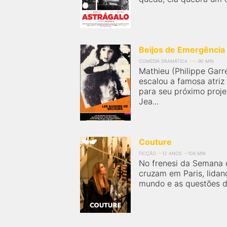
Beijos de Emergência
COMÉDIA DRAMÁTICA
90 MIN
Mathieu (Philippe Garr
escalou a famosa atri
para seu próximo proje
Jea...
Couture
FICÇÃO
12 ANOS
106 MIN
No frenesi da Semana 
cruzam em Paris, lidan
mundo e as questões de 