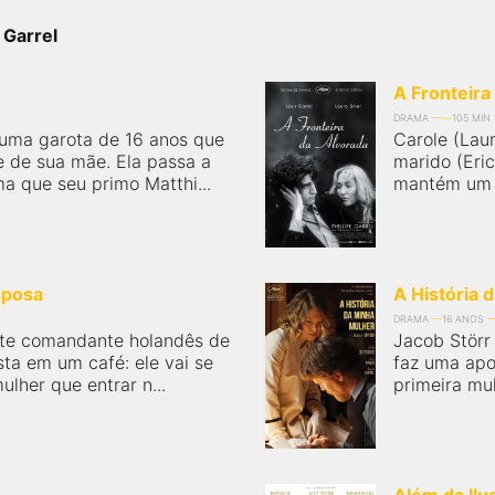
 Garrel
A Fronteira
DRAMA
105 MIN
 uma garota de 16 anos que
Carole (Lau
 de sua mãe. Ela passa a
marido (Eric
a que seu primo Matthi...
mantém um c
sposa
A História 
DRAMA
16 ANOS
ente comandante holandês de
Jacob Störr
ta em um café: ele vai se
faz uma apo
lher que entrar n...
primeira mul