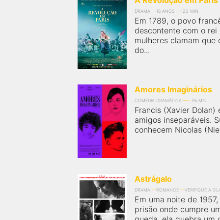
A Revolução em Paris
DRAMA
16 ANOS
122 MIN
Em 1789, o povo franc
descontente com o rei
mulheres clamam que 
do...
Amores Imaginários
COMÉDIA DRAMÁTICA
95 MIN
Francis (Xavier Dolan)
amigos inseparáveis.
conhecem Nicolas (Niel
Astrágalo
DRAMA
ROMANCE
VERIFIQUE A C
Em uma noite de 1957, 
prisão onde cumpre um
queda, ela quebra um os