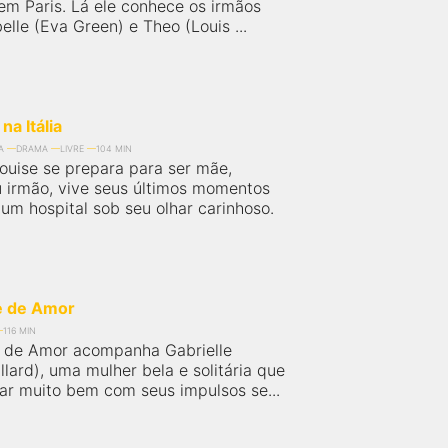
 em Paris. Lá ele conhece os irmãos
lle (Eva Green) e Theo (Louis ...
na Itália
A
DRAMA
LIVRE
104 MIN
ouise se prepara para ser mãe,
u irmão, vive seus últimos momentos
um hospital sob seu olhar carinhoso.
e de Amor
116 MIN
 de Amor acompanha Gabrielle
llard), uma mulher bela e solitária que
dar muito bem com seus impulsos se...