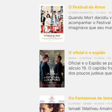
O Festival do Amor
COMÉDIA ROMÂNTICA
14 ANOS
92
Quando Mort decidiu v
acompanhar o Festival 
imaginava que seu mund
O oficial e o espião
DRAMA
SUSPENSE
14 ANOS
132
Oficial e o Espião se p
século 19. O capitão f
dos poucos judeus que 
Os Fantasmas de Isma
SUSPENSE
DRAMA
16 ANOS
117 
Ismaël (Mathieu Amalri