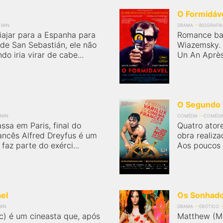
O Formidáv
 MIN
DRAMA
BIOGRAFIA
iajar para a Espanha para
Romance ba
de San Sebastián, ele não
Wiazemsky. I
o iria virar de cabe...
Un An Après 
O Segundo 
 MIN
COMÉDIA
COMÉDI
assa em Paris, final do
Quatro ator
rancês Alfred Dreyfus é um
obra realiza
faz parte do exérci...
Aos poucos to
el
Os Sonhad
MIN
DRAMA
ERÓTICO
c) é um cineasta que, após
Matthew (Mi