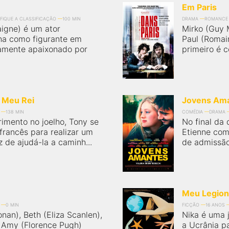
Em Paris
IFIQUE A CLASSIFICAÇÃO
100 MIN
DRAMA
ROMANCE
igne) é um ator
Mirko (Guy 
lha como figurante em
Paul (Romain
damente apaixonado por
primeiro é c
- Meu Rei
Jovens Am
138 MIN
COMÉDIA
DRAMA
imento no joelho, Tony se
No final da 
francês para realizar um
Etienne com
 de ajudá-la a caminh...
de admissão
Meu Legion
0 MIN
FICÇÃO
16 ANOS
nan), Beth (Eliza Scanlen),
Nika é uma 
Amy (Florence Pugh)
a Ucrânia p