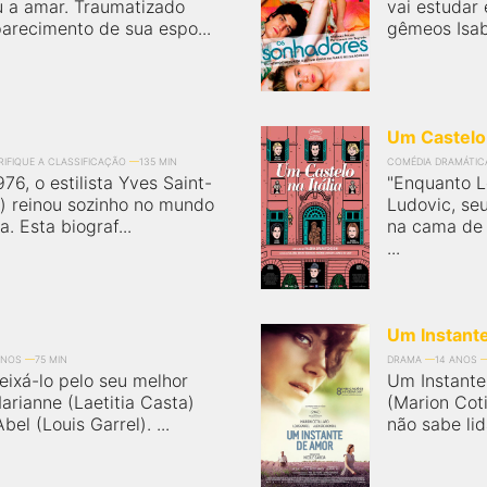
u a amar. Traumatizado
vai estudar
arecimento de sua espo...
gêmeos Isabe
Um Castelo 
RIFIQUE A CLASSIFICAÇÃO
135 MIN
COMÉDIA DRAMÁTIC
76, o estilista Yves Saint-
"Enquanto L
l) reinou sozinho no mundo
Ludovic, se
. Esta biograf...
na cama de 
...
Um Instant
ANOS
75 MIN
DRAMA
14 ANOS
ixá-lo pelo seu melhor
Um Instante
arianne (Laetitia Casta)
(Marion Coti
bel (Louis Garrel). ...
não sabe li