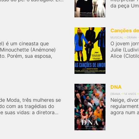
da peça Um 
Canções d
MUSICAL
DRAMA
el) é um cineasta que
O jovem jorn
z Minouchette (Anémone)
Julie (Ludiv
to. Porém, sua esposa,
Alice (Cloti
DNA
DRAMA
14 ANOS
de Moda, três mulheres se
Neige, divor
do com as tragédias do
regularment
suas vidas: a diretora...
agora num as