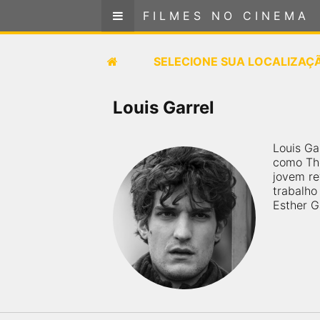
FILMES NO CINEMA
FILMES NO CINEMA
SELECIONE SUA LOCALIZAÇÃO
SELECIONE SUA LOCALIZAÇ
FILMES EM CARTAZ
Louis Garrel
PRÓXIMOS LANÇAMENTOS
Louis Ga
como Thé
GÊNEROS
jovem re
trabalho
Esther G
NOTÍCIAS
PÁGINA INICIAL
FilmesNoCinema.com.br
é o maior localizador de
filmes e sessões de cinema no Brasil. Através dele,
você pode encontrar os filmes no cinema mais