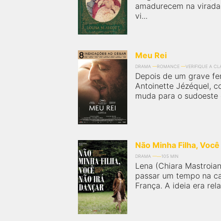
amadurecem na virada 
vi...
Meu Rei
DRAMA
ROMANCE
VERIFIQUE A C
Depois de um grave fer
Antoinette Jézéquel, c
muda para o sudoeste d
Não Minha Filha, Você
DRAMA
105 MIN
Lena (Chiara Mastroian
passar um tempo na cas
França. A ideia era rel