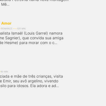
Mê...
e Amor
ROMANCE
100 MIN
alista Ismaël (Louis Garrel) namora
ine Sagnier), que convida sua amiga
lde Hesme) para morar com o c...
90 MIN
ciada e mãe de três crianças, visita
e Emir, seu avô argelino, vivendo
ilo para idosos. Ela adora e ad...