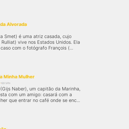
 da Alvorada
ra Smet) é uma atriz casada, cujo
 Rulliat) vive nos Estados Unidos. Ela
aso com o fotógrafo François (...
da Minha Mulher
169 MIN
 (Gijs Naber), um capitão da Marinha,
sta com um amigo: casará com a
her que entrar no café onde se enc...