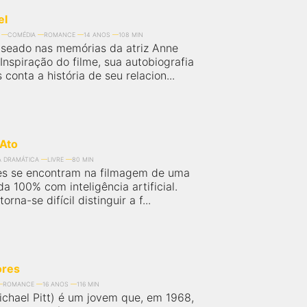
el
COMÉDIA
ROMANCE
14 ANOS
108 MIN
seado nas memórias da atriz Anne
nspiração do filme, sua autobiografia
conta a história de seu relacion...
Ato
A DRAMÁTICA
LIVRE
80 MIN
es se encontram na filmagem de uma
da 100% com inteligência artificial.
rna-se difícil distinguir a f...
ores
ROMANCE
16 ANOS
116 MIN
chael Pitt) é um jovem que, em 1968,