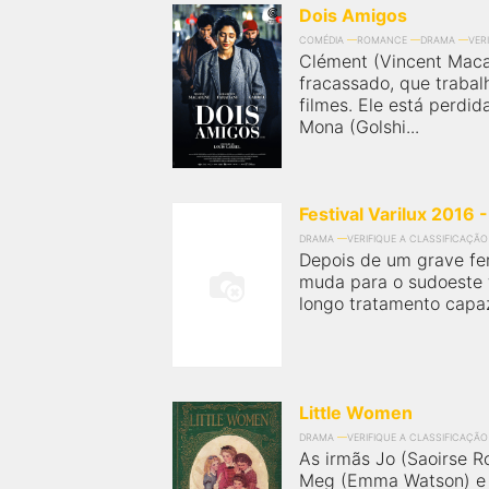
Dois Amigos
COMÉDIA
ROMANCE
DRAMA
VER
Clément (Vincent Maca
fracassado, que traba
filmes. Ele está perdi
Mona (Golshi...
Festival Varilux 2016 
DRAMA
VERIFIQUE A CLASSIFICAÇÃO
Depois de um grave fer
muda para o sudoeste 
longo tratamento capaz
Little Women
DRAMA
VERIFIQUE A CLASSIFICAÇÃO
As irmãs Jo (Saoirse Ro
Meg (Emma Watson) e 