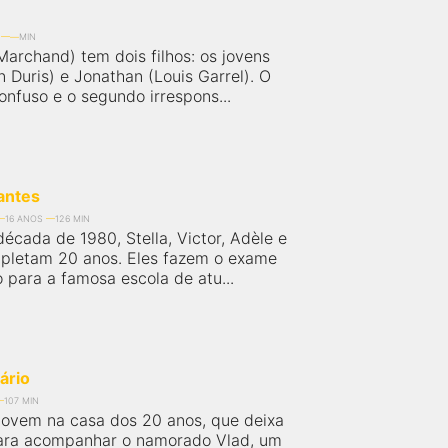
MIN
Marchand) tem dois filhos: os jovens
 Duris) e Jonathan (Louis Garrel). O
onfuso e o segundo irrespons...
antes
16 ANOS
126 MIN
década de 1980, Stella, Victor, Adèle e
pletam 20 anos. Eles fazem o exame
 para a famosa escola de atu...
ário
107 MIN
jovem na casa dos 20 anos, que deixa
ara acompanhar o namorado Vlad, um