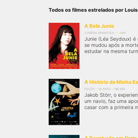
próximos a você ou a qualquer cidade em território
brasileiro. Você pode também acessar informações
Todos os filmes estrelados por Louis
sobre cinemas, horários, assistir aos trailers e muito
mais.
A Bela Junie
COMÉDIA DRAMÁTICA
MIN
Junie (Léa Seydoux) é
se mudou após a morte
estudar na mesma turm
A História da Minha E
FICÇÃO
18 ANOS
168 MIN
Jakob Störr, o experi
um navio, faz uma apos
casar com a primeira mu