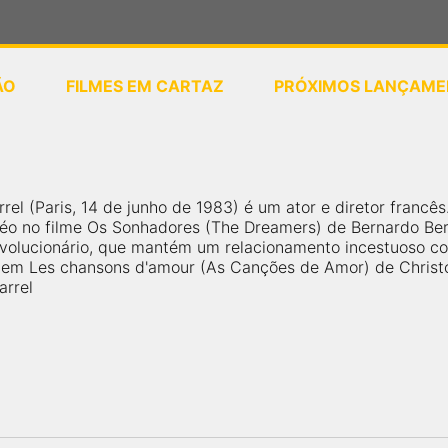
ÃO
FILMES EM CARTAZ
PRÓXIMOS LANÇAME
ou
selecione sua localização
rrel (Paris, 14 de junho de 1983) é um ator e diretor francê
o no filme Os Sonhadores (The Dreamers) de Bernardo Ber
volucionário, que mantém um relacionamento incestuoso com
 em Les chansons d'amour (As Canções de Amor) de Christ
arrel