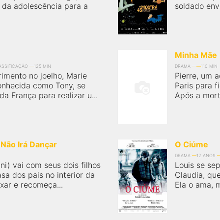
da adolescência para a
soldado env
Minha Mãe
LASSIFICAÇÃO
125 MIN
DRAMA
110 MIN
imento no joelho, Marie
Pierre, um 
onhecida como Tony, se
Paris para f
a França para realizar u...
Após a morte
 Não Irá Dançar
O Ciúme
DRAMA
12 ANOS
ni) vai com seus dois filhos
Louis se sep
a dos pais no interior da
Claudia, que
axar e recomeça...
Ela o ama, 