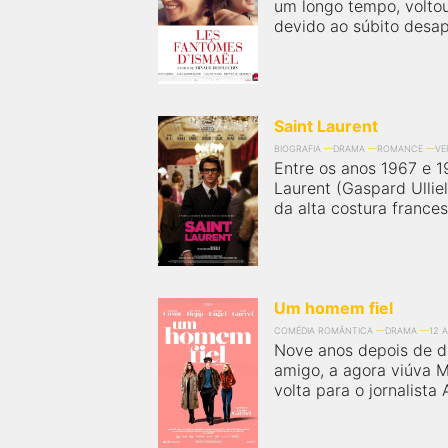
um longo tempo, volto
devido ao súbito desap
Saint Laurent
BIOGRAFIA
DRAMA
ROMANCE
VE
Entre os anos 1967 e 19
Laurent (Gaspard Ullie
da alta costura francesa
Um homem fiel
COMÉDIA ROMÂNTICA
DRAMA
12 
Nove anos depois de de
amigo, a agora viúva M
volta para o jornalista A