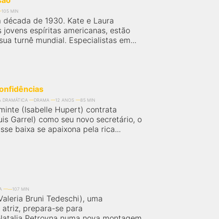
são
105 MIN
da década de 1930. Kate e Laura
 jovens espíritas americanas, estão
ua turnê mundial. Especialistas em...
onfidências
A DRAMÁTICA
DRAMA
12 ANOS
85 MIN
inte (Isabelle Hupert) contrata
is Garrel) como seu novo secretário, o
sse baixa se apaixona pela rica...
A
107 MIN
Valeria Bruni Tedeschi), uma
 atriz, prepara-se para
 Natalia Petrovna numa nova montagem