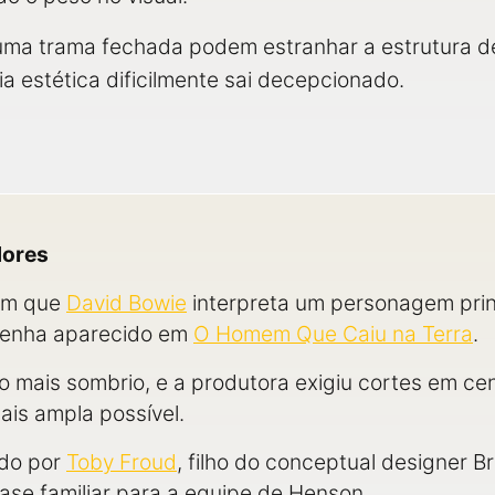
ma trama fechada podem estranhar a estrutura d
a estética dificilmente sai decepcionado.
dores
 em que
David Bowie
interpreta um personagem prin
tenha aparecido em
O Homem Que Caiu na Terra
.
ito mais sombrio, e a produtora exigiu cortes em cen
mais ampla possível.
ado por
Toby Froud
, filho do conceptual designer B
ase familiar para a equipe de Henson.