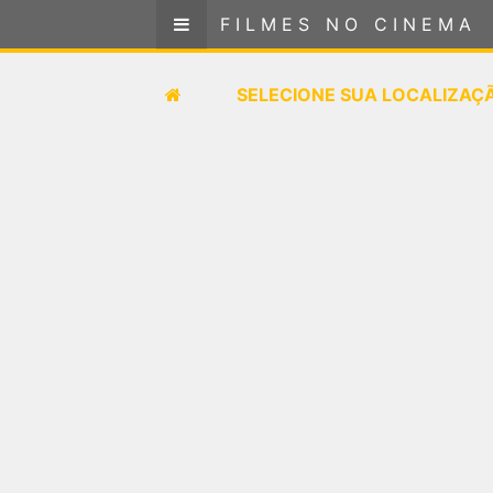
FILMES NO CINEMA
FILMES NO CINEMA
SELECIONE SUA LOCALIZAÇÃO
SELECIONE SUA LOCALIZAÇ
FILMES EM CARTAZ
PRÓXIMOS LANÇAMENTOS
GÊNEROS
NOTÍCIAS
PÁGINA INICIAL
FilmesNoCinema.com.br
é o maior localizador de
filmes e sessões de cinema no Brasil. Através dele,
você pode encontrar os filmes no cinema mais