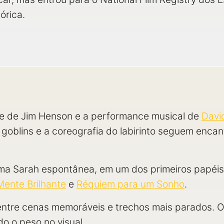
órica.
te de Jim Henson e a performance musical de
Davi
e goblins e a coreografia do labirinto seguem enc
uma Sarah espontânea, em um dos primeiros papéis
ente Brilhante
e
Réquiem para um Sonho
.
 entre cenas memoráveis e trechos mais parados. O
do o peso no visual.