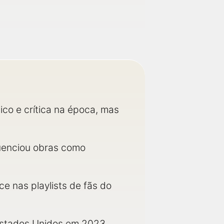
co e crítica na época, mas
fluenciou obras como
e nas playlists de fãs do
 Estados Unidos em 2023,