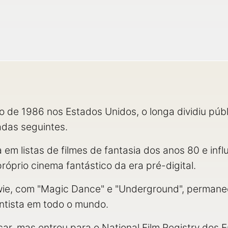
de 1986 nos Estados Unidos, o longa dividiu públi
adas seguintes.
a em listas de filmes de fantasia dos anos 80 e in
próprio cinema fantástico da era pré-digital.
wie, com "Magic Dance" e "Underground", permanec
entista em todo o mundo.
ar, mas entrou para o National Film Registry dos