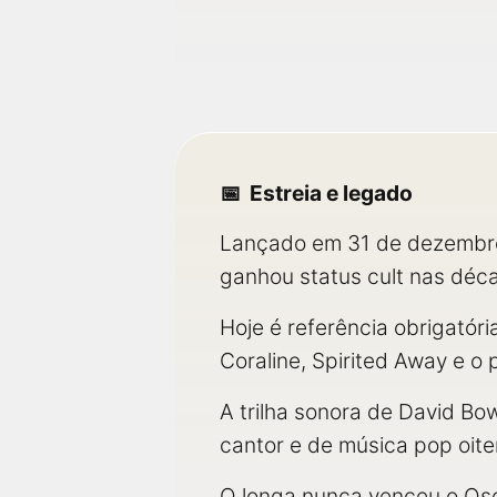
Estreia e legado
Lançado em 31 de dezembro 
ganhou status cult nas déc
Hoje é referência obrigatóri
Coraline, Spirited Away e o 
A trilha sonora de David Bo
cantor e de música pop oit
O longa nunca venceu o Osc