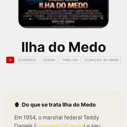
qualquer cidade em território brasileiro. Você pode também
acessar informações sobre cinemas, horários, assistir aos
trailers e muito mais.
Ilha do Medo
16
SUSPENSE
DRAMA
THRILLER
DURAÇÃO: 2H 18MIN
Do que se trata Ilha do Medo
Em 1954, o marshal federal Teddy
Daniels (
Leonardo DiCaprio
) e seu