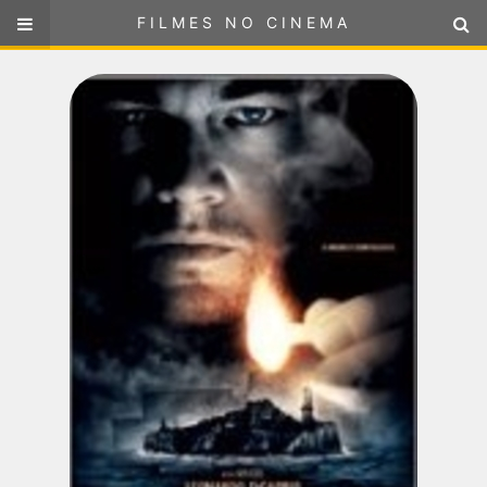
FILMES NO CINEMA
FILMES NO CINEMA
SELECIONE SUA LOCALIZAÇÃO
ou
selecione sua localização
FILMES EM CARTAZ
PRÓXIMOS LANÇAMENTOS
GÊNEROS
NOTÍCIAS
PÁGINA INICIAL
FilmesNoCinema.com.br
é o maior localizador de filmes e
sessões de cinema no Brasil. Através dele, você pode
encontrar os filmes no cinema mais próximos a você ou a