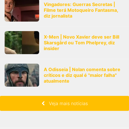
Vingadores: Guerras Secretas |
Filme terá Motoqueiro Fantasma,
diz jornalista
X-Men | Novo Xavier deve ser Bill
Skarsgård ou Tom Phelprey, diz
insider
A Odisseia | Nolan comenta sobre
críticos e diz qual é "maior falha"
atualmente
Veja mais notícias