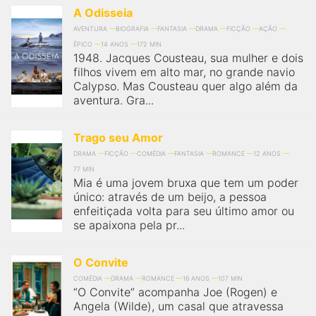
A Odisseia
AVENTURA
BIOGRAFIA
FANTASIA
DRAMA
FICÇÃO
AÇÃO
ÉPICO
14 ANOS
172 MIN
1948. Jacques Cousteau, sua mulher e dois
filhos vivem em alto mar, no grande navio
Calypso. Mas Cousteau quer algo além da
aventura. Gra...
Trago seu Amor
DRAMA
FICÇÃO
COMÉDIA
FANTASIA
ROMANCE
12 ANOS
77 MIN
Mia é uma jovem bruxa que tem um poder
único: através de um beijo, a pessoa
enfeitiçada volta para seu último amor ou
se apaixona pela pr...
O Convite
COMÉDIA
DRAMA
ROMANCE
16 ANOS
107 MIN
“O Convite” acompanha Joe (Rogen) e
Angela (Wilde), um casal que atravessa