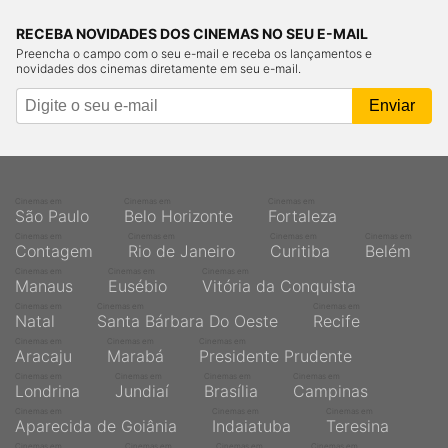
RECEBA NOVIDADES DOS CINEMAS NO SEU E-MAIL
Preencha o campo com o seu e-mail e receba os lançamentos e
novidades dos cinemas diretamente em seu e-mail.
Cinemas em
Cinemas em
Cinemas em
São Paulo
Belo Horizonte
Fortaleza
Cinemas em
Cinemas em
Cinemas em
Cinemas em
Contagem
Rio de Janeiro
Curitiba
Belém
Cinemas em
Cinemas em
Cinemas em
Manaus
Eusébio
Vitória da Conquista
Cinemas em
Cinemas em
Cinemas em
Natal
Santa Bárbara Do Oeste
Recife
Cinemas em
Cinemas em
Cinemas em
Aracaju
Marabá
Presidente Prudente
Cinemas em
Cinemas em
Cinemas em
Cinemas em
Londrina
Jundiaí
Brasília
Campinas
Cinemas em
Cinemas em
Cinemas em
Aparecida de Goiânia
Indaiatuba
Teresina
Cinemas em
Cinemas em
Cinemas em
Cinemas em