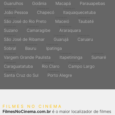
Guarulhos
Goiânia
Macapá
Parauapebas
Cinemas em
Cinemas em
Cinemas em
João Pessoa
Chapecó
Itaquaquecetuba
Cinemas em
Cinemas em
Cinemas em
São José do Rio Preto
Maceió
Taubaté
Cinemas em
Cinemas em
Cinemas em
Suzano
Camaragibe
Araraquara
Cinemas em
Cinemas em
Cinemas em
São José de Ribamar
Guarujá
Caruaru
Cinemas em
Cinemas em
Cinemas em
Sobral
Bauru
Ipatinga
Cinemas em
Cinemas em
Cinemas em
Vargem Grande Paulista
Itapetininga
Sumaré
Cinemas em
Cinemas em
Cinemas em
Caraguatatuba
Rio Claro
Campo Largo
Cinemas em
Cinemas em
Santa Cruz do Sul
Porto Alegre
FILMES NO CINEMA
FilmesNoCinema.com.br
é o maior localizador de filmes