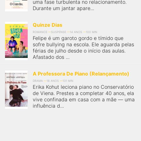
uma fase turbulenta no relacionamento.
Durante um jantar apare...
Quinze Dias
ROMANCE
SUSPENSE
14 ANOS
100 MIN
Felipe é um garoto gordo e tímido que
sofre bullying na escola. Ele aguarda pelas
férias de julho desde o início das aulas.
Afastado dos ...
A Professora De Piano (Relançamento)
DRAMA
18 ANOS
131 MIN
Erika Kohut leciona piano no Conservatório
de Viena. Prestes a completar 40 anos, ela
vive confinada em casa com a mãe — uma
influência d...