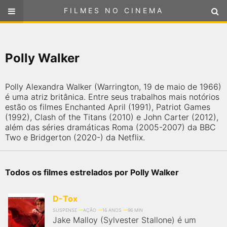
FILMES NO CINEMA
FILMES NO CINEMA
SELECIONE SUA LOCALIZAÇÃO
Polly Walker
ou
selecione sua localização
FILMES EM CARTAZ
Polly Alexandra Walker (Warrington, 19 de maio de 1966)
PRÓXIMOS LANÇAMENTOS
é uma atriz britânica. Entre seus trabalhos mais notórios
estão os filmes Enchanted April (1991), Patriot Games
(1992), Clash of the Titans (2010) e John Carter (2012),
GÊNEROS
além das séries dramáticas Roma (2005-2007) da BBC
Two e Bridgerton (2020-) da Netflix.
NOTÍCIAS
Todos os filmes estrelados por Polly Walker
PÁGINA INICIAL
D-Tox
FilmesNoCinema.com.br
é o maior localizador de filmes e
sessões de cinema no Brasil. Através dele, você pode
SUSPENSE
AÇÃO
16 ANOS
96 MIN
encontrar os filmes no cinema mais próximos a você ou a
Jake Malloy (Sylvester Stallone) é um