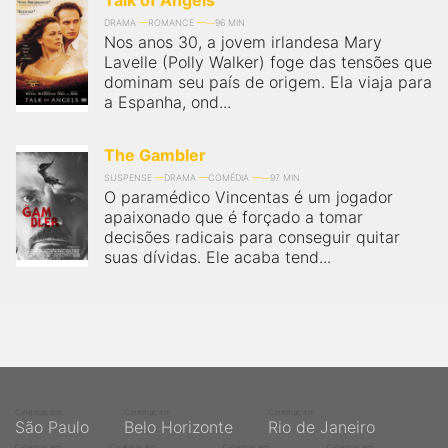
Talk of Angels
DRAMA
ROMANCE
96 MIN
Nos anos 30, a jovem irlandesa Mary
Lavelle (Polly Walker) foge das tensões que
dominam seu país de origem. Ela viaja para
a Espanha, ond...
The Gambler
SUSPENSE
DRAMA
COMÉDIA
97 MIN
O paramédico Vincentas é um jogador
apaixonado que é forçado a tomar
decisões radicais para conseguir quitar
suas dívidas. Ele acaba tend...
Cinemas em
Cinemas em
Cinemas em
São Paulo
Belo Horizonte
Rio de Janeiro
Cinemas em
Cinemas em
Cinemas em
Cinemas em