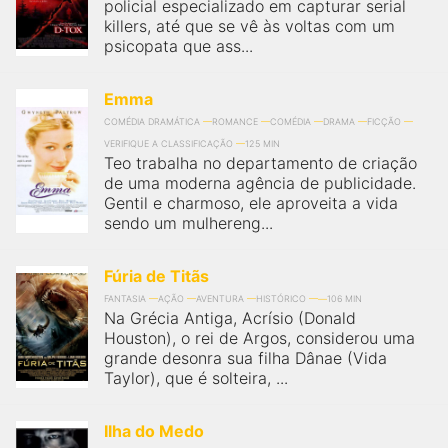
qualquer cidade em território brasileiro. Você pode também
policial especializado em capturar serial
acessar informações sobre cinemas, horários, assistir aos
killers, até que se vê às voltas com um
trailers e muito mais.
psicopata que ass...
Emma
COMÉDIA DRAMÁTICA
ROMANCE
COMÉDIA
DRAMA
FICÇÃO
VERIFIQUE A CLASSIFICAÇÃO
125 MIN
Teo trabalha no departamento de criação
de uma moderna agência de publicidade.
Gentil e charmoso, ele aproveita a vida
sendo um mulhereng...
Fúria de Titãs
FANTASIA
AÇÃO
AVENTURA
HISTÓRICO
106 MIN
Na Grécia Antiga, Acrísio (Donald
Houston), o rei de Argos, considerou uma
grande desonra sua filha Dânae (Vida
Taylor), que é solteira, ...
Ilha do Medo