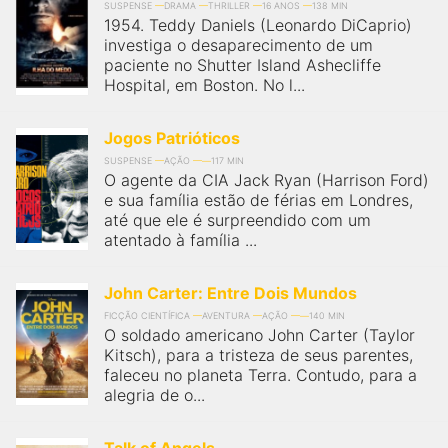
SUSPENSE
DRAMA
THRILLER
16 ANOS
138 MIN
1954. Teddy Daniels (Leonardo DiCaprio)
investiga o desaparecimento de um
paciente no Shutter Island Ashecliffe
Hospital, em Boston. No l...
Jogos Patrióticos
SUSPENSE
AÇÃO
117 MIN
O agente da CIA Jack Ryan (Harrison Ford)
e sua família estão de férias em Londres,
até que ele é surpreendido com um
atentado à família ...
John Carter: Entre Dois Mundos
FICÇÃO CIENTÍFICA
AVENTURA
AÇÃO
140 MIN
O soldado americano John Carter (Taylor
Kitsch), para a tristeza de seus parentes,
faleceu no planeta Terra. Contudo, para a
alegria de o...