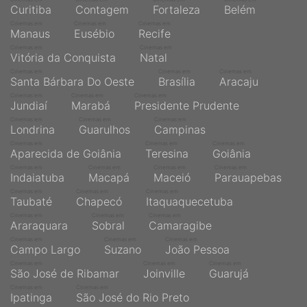
Curitiba
Contagem
Fortaleza
Belém
Cinemas em
Cinemas em
Cinemas em
Manaus
Eusébio
Recife
Cinemas em
Cinemas em
Vitória da Conquista
Natal
Cinemas em
Cinemas em
Cinemas em
Santa Bárbara Do Oeste
Brasília
Aracaju
Cinemas em
Cinemas em
Cinemas em
Jundiaí
Marabá
Presidente Prudente
Cinemas em
Cinemas em
Cinemas em
Londrina
Guarulhos
Campinas
Cinemas em
Cinemas em
Cinemas em
Aparecida de Goiânia
Teresina
Goiânia
Cinemas em
Cinemas em
Cinemas em
Cinemas em
Indaiatuba
Macapá
Maceió
Parauapebas
Cinemas em
Cinemas em
Cinemas em
Taubaté
Chapecó
Itaquaquecetuba
Cinemas em
Cinemas em
Cinemas em
Araraquara
Sobral
Camaragibe
Cinemas em
Cinemas em
Cinemas em
Campo Largo
Suzano
João Pessoa
Cinemas em
Cinemas em
Cinemas em
São José de Ribamar
Joinville
Guarujá
Cinemas em
Cinemas em
Ipatinga
São José do Rio Preto