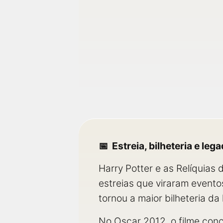
Estreia, bilheteria e leg
Harry Potter e as Relíquias
estreias que viraram event
tornou a maior bilheteria da
No Oscar 2012, o filme conc