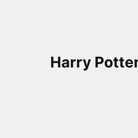
próximos a você ou a qualquer cidade em território
brasileiro. Você pode também acessar informações
sobre cinemas, horários, assistir aos trailers e muito
mais.
Harry Potter