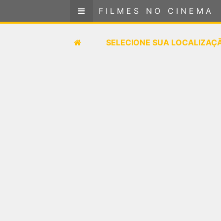
FILMES NO CINEMA
FILMES NO CINEMA
SELECIONE SUA LOCALIZAÇÃO
SELECIONE SUA LOCALIZAÇ
FILMES EM CARTAZ
PRÓXIMOS LANÇAMENTOS
GÊNEROS
NOTÍCIAS
PÁGINA INICIAL
FilmesNoCinema.com.br
é o maior localizador de
filmes e sessões de cinema no Brasil. Através dele,
você pode encontrar os filmes no cinema mais