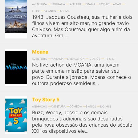
AVENTURA
BIOGRAFIA
FANTASIA
DRAMA
FICÇÃO
AÇÃO
ÉPICO
14 ANOS
172 MIN
1948. Jacques Cousteau, sua mulher e dois
filhos vivem em alto mar, no grande navio
Calypso. Mas Cousteau quer algo além da
aventura. Gra...
Moana
AVENTURA
FANTASIA
LIVE-ACTION
10 ANOS
115 MIN
No live-action de MOANA, uma jovem
parte em uma missão para salvar seu
povo. Durante a jornada, Moana conhece o
outrora poderoso semideus...
Toy Story 5
ANIMAÇÃO
AVENTURA
COMÉDIA
6 ANOS
100 MIN
Buzz, Woody, Jessie e os demais
brinquedos tradicionais são desafiados
pela nova obsessão das crianças do século
XXI: os dispositivos ele...