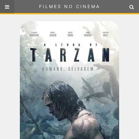
FILMES NO CINEMA
FILMES NO CINEMA
SELECIONE SUA LOCALIZAÇÃO
ou
selecione sua localização
FILMES EM CARTAZ
PRÓXIMOS LANÇAMENTOS
GÊNEROS
NOTÍCIAS
PÁGINA INICIAL
FilmesNoCinema.com.br
é o maior localizador de filmes e
sessões de cinema no Brasil. Através dele, você pode
encontrar os filmes no cinema mais próximos a você ou a