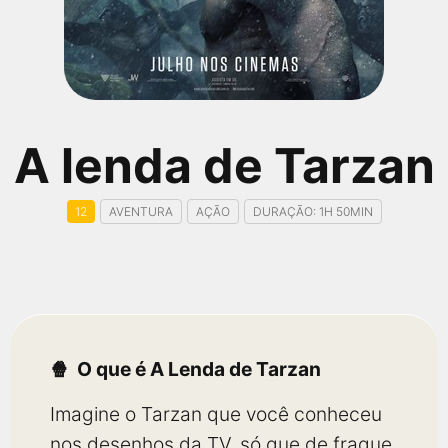
qualquer cidade em território brasileiro. Você pode também
acessar informações sobre cinemas, horários, assistir aos
trailers e muito mais.
A lenda de Tarzan
12
AVENTURA
AÇÃO
DURAÇÃO: 1H 50MIN
O que é A Lenda de Tarzan
Imagine o Tarzan que você conheceu
nos desenhos da TV, só que de fraque,