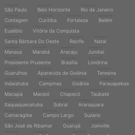
Cinemas em
Cinemas em
Cinemas em
São Paulo
Belo Horizonte
Rio de Janeiro
Cinemas em
Cinemas em
Cinemas em
Cinemas em
Contagem
Curitiba
Fortaleza
Belém
Cinemas em
Cinemas em
Eusébio
Vitória da Conquista
Cinemas em
Cinemas em
Cinemas em
Santa Bárbara Do Oeste
Recife
Natal
Cinemas em
Cinemas em
Cinemas em
Cinemas em
Manaus
Marabá
Aracaju
Jundiaí
Cinemas em
Cinemas em
Cinemas em
Presidente Prudente
Brasília
Londrina
Cinemas em
Cinemas em
Cinemas em
Guarulhos
Aparecida de Goiânia
Teresina
Cinemas em
Cinemas em
Cinemas em
Cinemas em
Indaiatuba
Campinas
Goiânia
Parauapebas
Cinemas em
Cinemas em
Cinemas em
Cinemas em
Macapá
Maceió
Chapecó
Taubaté
Cinemas em
Cinemas em
Cinemas em
Itaquaquecetuba
Sobral
Araraquara
Cinemas em
Cinemas em
Cinemas em
Camaragibe
Campo Largo
Suzano
Cinemas em
Cinemas em
Cinemas em
São José de Ribamar
Guarujá
Joinville
Cinemas em
Cinemas em
Cinemas em