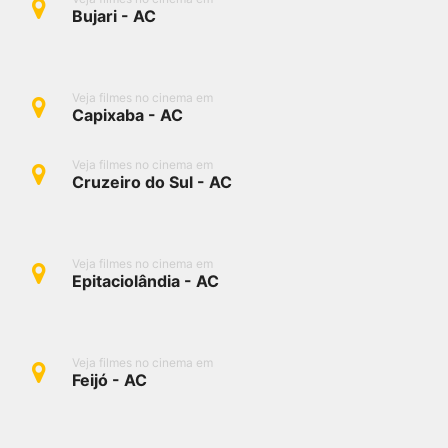
qualquer cidade em território brasileiro. Você pode também
Bujari - AC
acessar informações sobre cinemas, horários, assistir aos
trailers e muito mais.
Veja filmes no cinema em
Capixaba - AC
Veja filmes no cinema em
Cruzeiro do Sul - AC
Veja filmes no cinema em
Epitaciolândia - AC
Veja filmes no cinema em
Feijó - AC