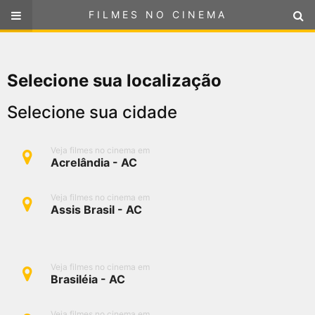
FILMES NO CINEMA
FILMES NO CINEMA
SELECIONE SUA LOCALIZAÇÃO
Selecione sua localização
ou
selecione sua localização
FILMES EM CARTAZ
Selecione sua cidade
PRÓXIMOS LANÇAMENTOS
Veja filmes no cinema em
Acrelândia - AC
GÊNEROS
Veja filmes no cinema em
NOTÍCIAS
Assis Brasil - AC
PÁGINA INICIAL
Veja filmes no cinema em
Brasiléia - AC
FilmesNoCinema.com.br
é o maior localizador de filmes e
sessões de cinema no Brasil. Através dele, você pode
encontrar os filmes no cinema mais próximos a você ou a
Veja filmes no cinema em