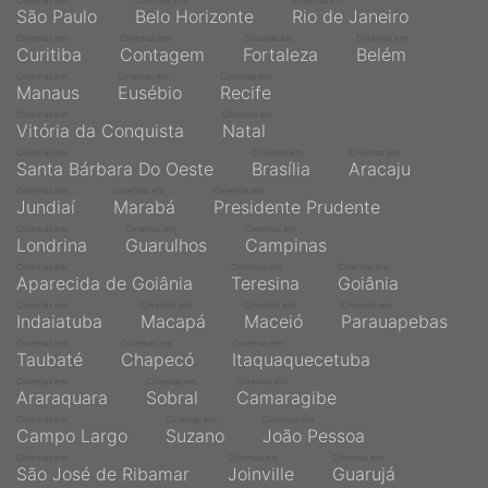
Cinemas em
Cinemas em
Cinemas em
São Paulo
Belo Horizonte
Rio de Janeiro
Cinemas em
Cinemas em
Cinemas em
Cinemas em
Curitiba
Contagem
Fortaleza
Belém
Cinemas em
Cinemas em
Cinemas em
Manaus
Eusébio
Recife
Cinemas em
Cinemas em
Vitória da Conquista
Natal
Cinemas em
Cinemas em
Cinemas em
Santa Bárbara Do Oeste
Brasília
Aracaju
Cinemas em
Cinemas em
Cinemas em
Jundiaí
Marabá
Presidente Prudente
Cinemas em
Cinemas em
Cinemas em
Londrina
Guarulhos
Campinas
Cinemas em
Cinemas em
Cinemas em
Aparecida de Goiânia
Teresina
Goiânia
Cinemas em
Cinemas em
Cinemas em
Cinemas em
Indaiatuba
Macapá
Maceió
Parauapebas
Cinemas em
Cinemas em
Cinemas em
Taubaté
Chapecó
Itaquaquecetuba
Cinemas em
Cinemas em
Cinemas em
Araraquara
Sobral
Camaragibe
Cinemas em
Cinemas em
Cinemas em
Campo Largo
Suzano
João Pessoa
Cinemas em
Cinemas em
Cinemas em
São José de Ribamar
Joinville
Guarujá