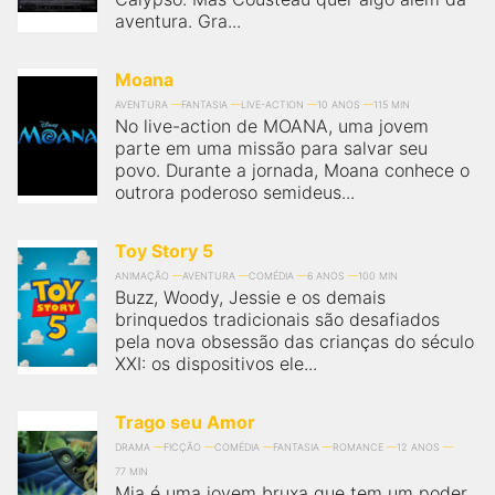
aventura. Gra...
Moana
AVENTURA
FANTASIA
LIVE-ACTION
10 ANOS
115 MIN
No live-action de MOANA, uma jovem
parte em uma missão para salvar seu
povo. Durante a jornada, Moana conhece o
outrora poderoso semideus...
Toy Story 5
ANIMAÇÃO
AVENTURA
COMÉDIA
6 ANOS
100 MIN
Buzz, Woody, Jessie e os demais
brinquedos tradicionais são desafiados
pela nova obsessão das crianças do século
XXI: os dispositivos ele...
Trago seu Amor
DRAMA
FICÇÃO
COMÉDIA
FANTASIA
ROMANCE
12 ANOS
77 MIN
Mia é uma jovem bruxa que tem um poder