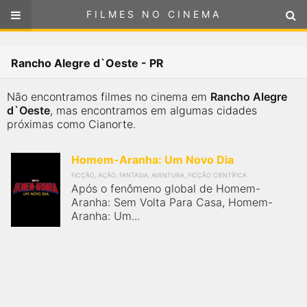
FILMES NO CINEMA
FILMES NO CINEMA
Cinemas em
Rancho Alegre d`Oeste - PR
RANCHO ALEGRE D`OESTE - PR
ou
selecione sua localização
Não encontramos filmes no cinema em
Rancho Alegre
SELECIONE SUA LOCALIZAÇÃO
d`Oeste
, mas encontramos em algumas cidades
próximas como Cianorte.
FILMES EM CARTAZ
Homem-Aranha: Um Novo Dia
PRÓXIMOS LANÇAMENTOS
FICÇÃO, AÇÃO, FANTASIA, AVENTURA, FICÇÃO CIENTÍFICA
Após o fenômeno global de Homem-
Aranha: Sem Volta Para Casa, Homem-
GÊNEROS
Aranha: Um...
NOTÍCIAS
PÁGINA INICIAL