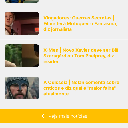
Vingadores: Guerras Secretas |
Filme terá Motoqueiro Fantasma,
diz jornalista
X-Men | Novo Xavier deve ser Bill
Skarsgård ou Tom Phelprey, diz
insider
A Odisseia | Nolan comenta sobre
críticos e diz qual é "maior falha"
atualmente
Veja mais notícias