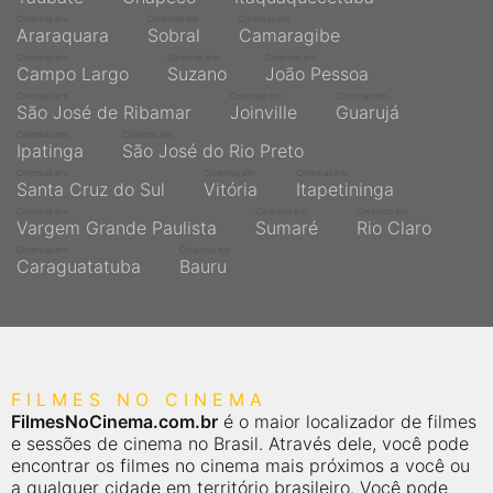
Cinemas em
Cinemas em
Cinemas em
Araraquara
Sobral
Camaragibe
Cinemas em
Cinemas em
Cinemas em
Campo Largo
Suzano
João Pessoa
Cinemas em
Cinemas em
Cinemas em
São José de Ribamar
Joinville
Guarujá
Cinemas em
Cinemas em
Ipatinga
São José do Rio Preto
Cinemas em
Cinemas em
Cinemas em
Santa Cruz do Sul
Vitória
Itapetininga
Cinemas em
Cinemas em
Cinemas em
Vargem Grande Paulista
Sumaré
Rio Claro
Cinemas em
Cinemas em
Caraguatatuba
Bauru
FILMES NO CINEMA
FilmesNoCinema.com.br
é o maior localizador de filmes
e sessões de cinema no Brasil. Através dele, você pode
encontrar os filmes no cinema mais próximos a você ou
a qualquer cidade em território brasileiro. Você pode