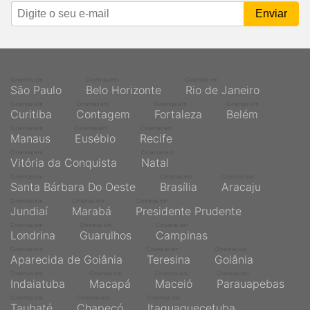
Cinemas em
Cinemas em
Cinemas em
São Paulo
Belo Horizonte
Rio de Janeiro
Cinemas em
Cinemas em
Cinemas em
Cinemas em
Curitiba
Contagem
Fortaleza
Belém
Cinemas em
Cinemas em
Cinemas em
Manaus
Eusébio
Recife
Cinemas em
Cinemas em
Vitória da Conquista
Natal
Cinemas em
Cinemas em
Cinemas em
Santa Bárbara Do Oeste
Brasília
Aracaju
Cinemas em
Cinemas em
Cinemas em
Jundiaí
Marabá
Presidente Prudente
Cinemas em
Cinemas em
Cinemas em
Londrina
Guarulhos
Campinas
Cinemas em
Cinemas em
Cinemas em
Aparecida de Goiânia
Teresina
Goiânia
Cinemas em
Cinemas em
Cinemas em
Cinemas em
Indaiatuba
Macapá
Maceió
Parauapebas
Cinemas em
Cinemas em
Cinemas em
Taubaté
Chapecó
Itaquaquecetuba