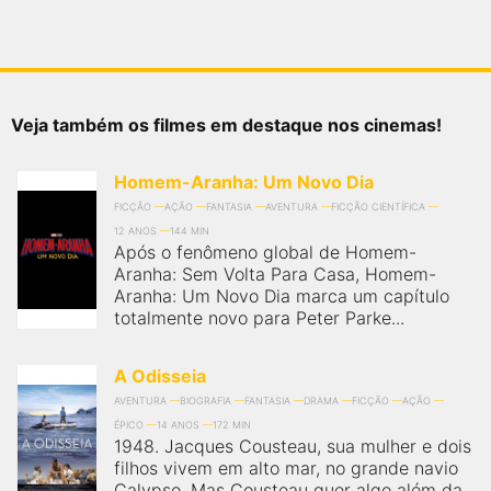
Veja também os filmes em destaque nos cinemas!
Homem-Aranha: Um Novo Dia
FICÇÃO
AÇÃO
FANTASIA
AVENTURA
FICÇÃO CIENTÍFICA
12 ANOS
144 MIN
Após o fenômeno global de Homem-
Aranha: Sem Volta Para Casa, Homem-
Aranha: Um Novo Dia marca um capítulo
totalmente novo para Peter Parke...
A Odisseia
AVENTURA
BIOGRAFIA
FANTASIA
DRAMA
FICÇÃO
AÇÃO
ÉPICO
14 ANOS
172 MIN
1948. Jacques Cousteau, sua mulher e dois
filhos vivem em alto mar, no grande navio
Calypso. Mas Cousteau quer algo além da