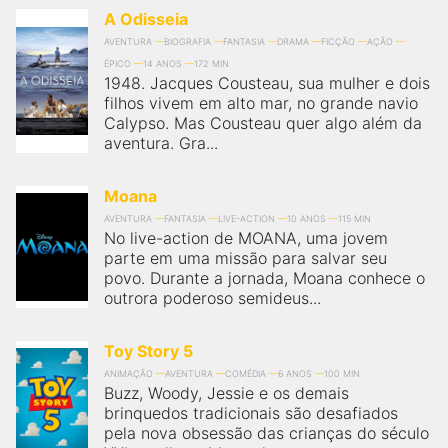
A Odisseia
AVENTURA
BIOGRAFIA
FANTASIA
DRAMA
FICÇÃO
AÇÃO
ÉPICO
14 ANOS
172 MIN
1948. Jacques Cousteau, sua mulher e dois
filhos vivem em alto mar, no grande navio
Calypso. Mas Cousteau quer algo além da
aventura. Gra...
Moana
AVENTURA
FANTASIA
LIVE-ACTION
10 ANOS
115 MIN
No live-action de MOANA, uma jovem
parte em uma missão para salvar seu
povo. Durante a jornada, Moana conhece o
outrora poderoso semideus...
Toy Story 5
ANIMAÇÃO
AVENTURA
COMÉDIA
6 ANOS
100 MIN
Buzz, Woody, Jessie e os demais
brinquedos tradicionais são desafiados
pela nova obsessão das crianças do século