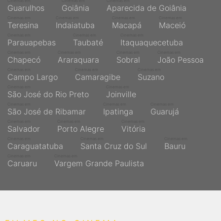
Cinemas em
Cinemas em
Cinemas em
Guarulhos
Goiânia
Aparecida de Goiânia
Cinemas em
Cinemas em
Cinemas em
Cinemas em
Teresina
Indaiatuba
Macapá
Maceió
Cinemas em
Cinemas em
Cinemas em
Parauapebas
Taubaté
Itaquaquecetuba
Cinemas em
Cinemas em
Cinemas em
Cinemas em
Chapecó
Araraquara
Sobral
João Pessoa
Cinemas em
Cinemas em
Cinemas em
Campo Largo
Camaragibe
Suzano
Cinemas em
Cinemas em
São José do Rio Preto
Joinville
Cinemas em
Cinemas em
Cinemas em
São José de Ribamar
Ipatinga
Guarujá
Cinemas em
Cinemas em
Cinemas em
Salvador
Porto Alegre
Vitória
Cinemas em
Cinemas em
Cinemas em
Caraguatatuba
Santa Cruz do Sul
Bauru
Cinemas em
Cinemas em
Caruaru
Vargem Grande Paulista