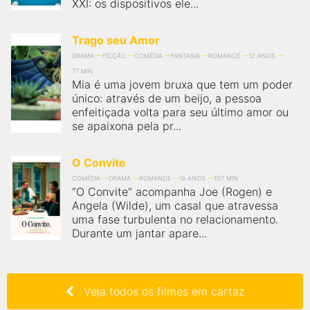
XXI: os dispositivos ele...
Trago seu Amor
DRAMA
FICÇÃO
COMÉDIA
FANTASIA
ROMANCE
12 ANOS
77 MIN
Mia é uma jovem bruxa que tem um poder
único: através de um beijo, a pessoa
enfeitiçada volta para seu último amor ou
se apaixona pela pr...
O Convite
COMÉDIA
DRAMA
ROMANCE
16 ANOS
107 MIN
“O Convite” acompanha Joe (Rogen) e
Angela (Wilde), um casal que atravessa
uma fase turbulenta no relacionamento.
Durante um jantar apare...
Veja todos os filmes em cartaz