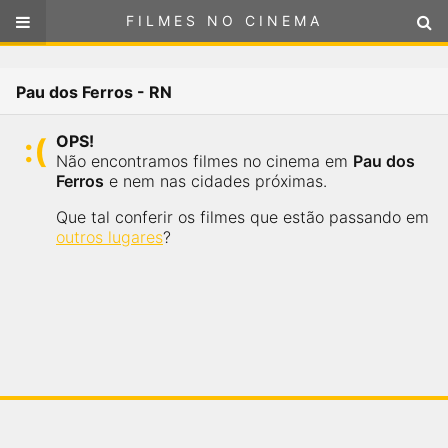
FILMES NO CINEMA
FILMES NO CINEMA
Cinemas em
Pau dos Ferros - RN
PAU DOS FERROS - RN
ou
selecione sua localização
OPS!
SELECIONE SUA LOCALIZAÇÃO
Não encontramos filmes no cinema em
Pau dos
Ferros
e nem nas cidades próximas.
FILMES EM CARTAZ
Que tal conferir os filmes que estão passando em
outros lugares
?
PRÓXIMOS LANÇAMENTOS
GÊNEROS
NOTÍCIAS
PÁGINA INICIAL