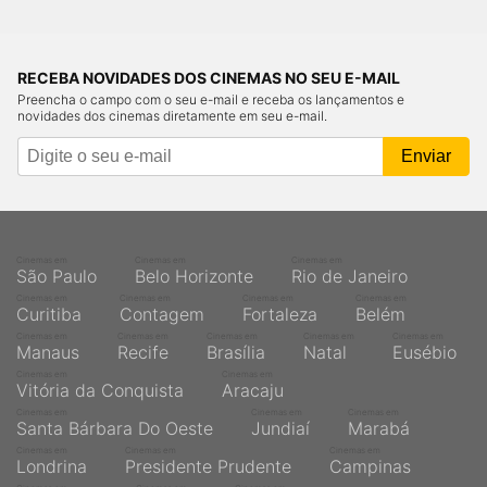
RECEBA NOVIDADES DOS CINEMAS NO SEU E-MAIL
Preencha o campo com o seu e-mail e receba os lançamentos e
novidades dos cinemas diretamente em seu e-mail.
Cinemas em
Cinemas em
Cinemas em
São Paulo
Belo Horizonte
Rio de Janeiro
Cinemas em
Cinemas em
Cinemas em
Cinemas em
Curitiba
Contagem
Fortaleza
Belém
Cinemas em
Cinemas em
Cinemas em
Cinemas em
Cinemas em
Manaus
Recife
Brasília
Natal
Eusébio
Cinemas em
Cinemas em
Vitória da Conquista
Aracaju
Cinemas em
Cinemas em
Cinemas em
Santa Bárbara Do Oeste
Jundiaí
Marabá
Cinemas em
Cinemas em
Cinemas em
Londrina
Presidente Prudente
Campinas