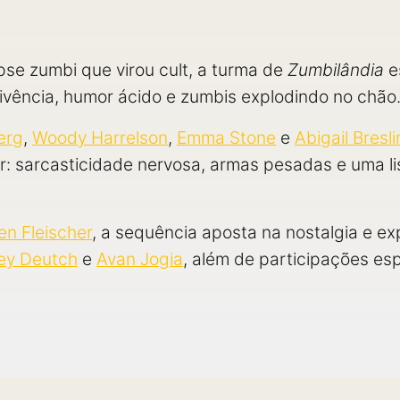
se zumbi que virou cult, a turma de
Zumbilândia
e
ivência, humor ácido e zumbis explodindo no chão
erg
,
Woody Harrelson
,
Emma Stone
e
Abigail Bresli
nar: sarcasticidade nervosa, armas pesadas e uma l
n Fleischer
, a sequência aposta na nostalgia e e
ey Deutch
e
Avan Jogia
, além de participações es