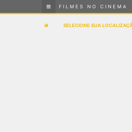
FILMES NO CINEMA
FILMES NO CINEMA
SELECIONE SUA LOCALIZAÇÃO
SELECIONE SUA LOCALIZAÇ
FILMES EM CARTAZ
PRÓXIMOS LANÇAMENTOS
GÊNEROS
NOTÍCIAS
PÁGINA INICIAL
FilmesNoCinema.com.br
é o maior localizador de
filmes e sessões de cinema no Brasil. Através dele,
você pode encontrar os filmes no cinema mais