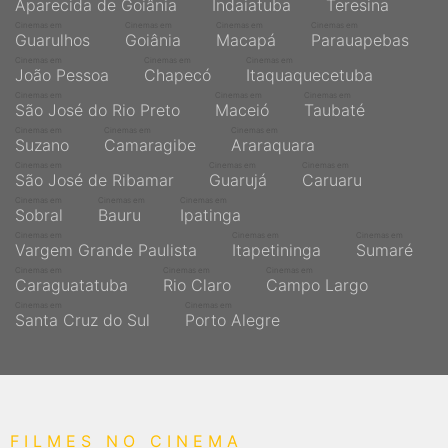
Aparecida de Goiânia
Indaiatuba
Teresina
Cinemas em
Cinemas em
Cinemas em
Cinemas em
Guarulhos
Goiânia
Macapá
Parauapebas
Cinemas em
Cinemas em
Cinemas em
João Pessoa
Chapecó
Itaquaquecetuba
Cinemas em
Cinemas em
Cinemas em
São José do Rio Preto
Maceió
Taubaté
Cinemas em
Cinemas em
Cinemas em
Suzano
Camaragibe
Araraquara
Cinemas em
Cinemas em
Cinemas em
São José de Ribamar
Guarujá
Caruaru
Cinemas em
Cinemas em
Cinemas em
Sobral
Bauru
Ipatinga
Cinemas em
Cinemas em
Cinemas em
Vargem Grande Paulista
Itapetininga
Sumaré
Cinemas em
Cinemas em
Cinemas em
Caraguatatuba
Rio Claro
Campo Largo
Cinemas em
Cinemas em
Santa Cruz do Sul
Porto Alegre
FILMES NO CINEMA