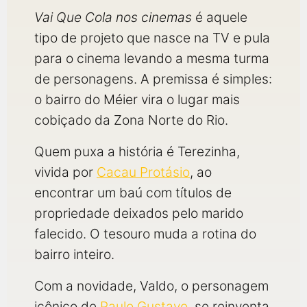
qualquer cidade em território brasileiro. Você pode também
acessar informações sobre cinemas, horários, assistir aos
Vai Que Cola nos cinemas
é aquele
trailers e muito mais.
tipo de projeto que nasce na TV e pula
para o cinema levando a mesma turma
de personagens. A premissa é simples:
o bairro do Méier vira o lugar mais
cobiçado da Zona Norte do Rio.
Quem puxa a história é Terezinha,
vivida por
Cacau Protásio
, ao
encontrar um baú com títulos de
propriedade deixados pelo marido
falecido. O tesouro muda a rotina do
bairro inteiro.
Com a novidade, Valdo, o personagem
icônico de
Paulo Gustavo
, se reinventa