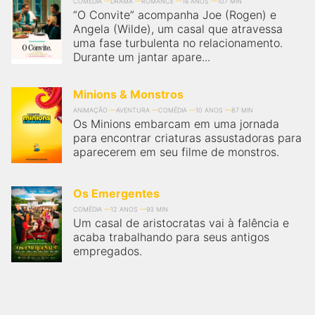
COMÉDIA
DRAMA
ROMANCE
16 ANOS
107 MIN
“O Convite” acompanha Joe (Rogen) e
Angela (Wilde), um casal que atravessa
uma fase turbulenta no relacionamento.
Durante um jantar apare...
Minions & Monstros
ANIMAÇÃO
AVENTURA
COMÉDIA
10 ANOS
87 MIN
Os Minions embarcam em uma jornada
para encontrar criaturas assustadoras para
aparecerem em seu filme de monstros.
Os Emergentes
COMÉDIA
12 ANOS
93 MIN
Um casal de aristocratas vai à falência e
acaba trabalhando para seus antigos
empregados.