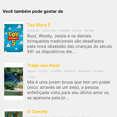
Você também pode gostar de
Toy Story 5
ANIMAÇÃO
AVENTURA
COMÉDIA
6 ANOS
100 MIN
Buzz, Woody, Jessie e os demais
brinquedos tradicionais são desafiados
pela nova obsessão das crianças do século
XXI: os dispositivos ele...
Trago seu Amor
DRAMA
FICÇÃO
COMÉDIA
FANTASIA
ROMANCE
12 ANOS
77 MIN
Mia é uma jovem bruxa que tem um poder
único: através de um beijo, a pessoa
enfeitiçada volta para seu último amor ou
se apaixona pela pr...
O Convite