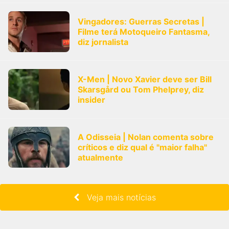
Vingadores: Guerras Secretas |
Filme terá Motoqueiro Fantasma,
diz jornalista
X-Men | Novo Xavier deve ser Bill
Skarsgård ou Tom Phelprey, diz
insider
A Odisseia | Nolan comenta sobre
críticos e diz qual é "maior falha"
atualmente
Veja mais notícias