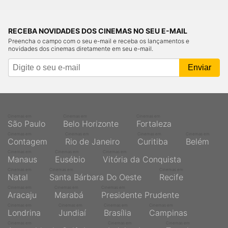
RECEBA NOVIDADES DOS CINEMAS NO SEU E-MAIL
Preencha o campo com o seu e-mail e receba os lançamentos e
novidades dos cinemas diretamente em seu e-mail.
Cinemas em
Cinemas em
Cinemas em
São Paulo
Belo Horizonte
Fortaleza
Cinemas em
Cinemas em
Cinemas em
Cinemas em
Contagem
Rio de Janeiro
Curitiba
Belém
Cinemas em
Cinemas em
Cinemas em
Manaus
Eusébio
Vitória da Conquista
Cinemas em
Cinemas em
Cinemas em
Natal
Santa Bárbara Do Oeste
Recife
Cinemas em
Cinemas em
Cinemas em
Aracaju
Marabá
Presidente Prudente
Cinemas em
Cinemas em
Cinemas em
Cinemas em
Londrina
Jundiaí
Brasília
Campinas
Cinemas em
Cinemas em
Cinemas em