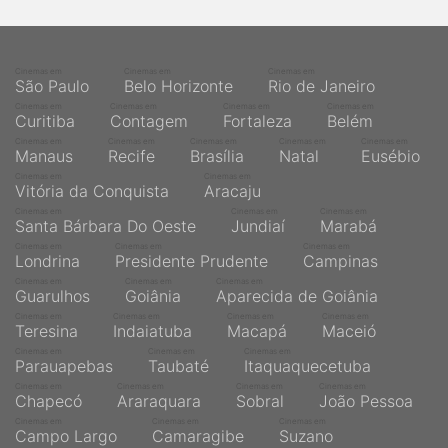
Cinemas em
Cinemas em
Cinemas em
São Paulo
Belo Horizonte
Rio de Janeiro
Cinemas em
Cinemas em
Cinemas em
Cinemas em
Curitiba
Contagem
Fortaleza
Belém
Cinemas em
Cinemas em
Cinemas em
Cinemas em
Cinemas em
Manaus
Recife
Brasília
Natal
Eusébio
Cinemas em
Cinemas em
Vitória da Conquista
Aracaju
Cinemas em
Cinemas em
Cinemas em
Santa Bárbara Do Oeste
Jundiaí
Marabá
Cinemas em
Cinemas em
Cinemas em
Londrina
Presidente Prudente
Campinas
Cinemas em
Cinemas em
Cinemas em
Guarulhos
Goiânia
Aparecida de Goiânia
Cinemas em
Cinemas em
Cinemas em
Cinemas em
Teresina
Indaiatuba
Macapá
Maceió
Cinemas em
Cinemas em
Cinemas em
Parauapebas
Taubaté
Itaquaquecetuba
Cinemas em
Cinemas em
Cinemas em
Cinemas em
Chapecó
Araraquara
Sobral
João Pessoa
Cinemas em
Cinemas em
Cinemas em
Campo Largo
Camaragibe
Suzano