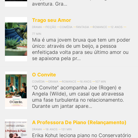
aventura. Gra...
Trago seu Amor
DRAMA
FICÇÃO
COMÉDIA
FANTASIA
ROMANCE
12 ANOS
77 MIN
Mia é uma jovem bruxa que tem um poder
único: através de um beijo, a pessoa
enfeitiçada volta para seu último amor ou
se apaixona pela pr...
O Convite
COMÉDIA
DRAMA
ROMANCE
16 ANOS
107 MIN
“O Convite” acompanha Joe (Rogen) e
Angela (Wilde), um casal que atravessa
uma fase turbulenta no relacionamento.
Durante um jantar apare...
A Professora De Piano (Relançamento)
DRAMA
18 ANOS
131 MIN
Erika Kohut leciona piano no Conservatório