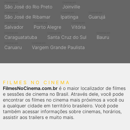
Cinemas em
Cinemas em
São José do Rio Preto
Joinville
Cinemas em
Cinemas em
Cinemas em
São José de Ribamar
Ipatinga
Guarujá
Cinemas em
Cinemas em
Cinemas em
Salvador
Porto Alegre
Vitória
Cinemas em
Cinemas em
Cinemas em
Caraguatatuba
Santa Cruz do Sul
Bauru
Cinemas em
Cinemas em
Caruaru
Vargem Grande Paulista
FILMES NO CINEMA
FilmesNoCinema.com.br
é o maior localizador de filmes
e sessões de cinema no Brasil. Através dele, você pode
encontrar os filmes no cinema mais próximos a você ou
a qualquer cidade em território brasileiro. Você pode
também acessar informações sobre cinemas, horários,
assistir aos trailers e muito mais.