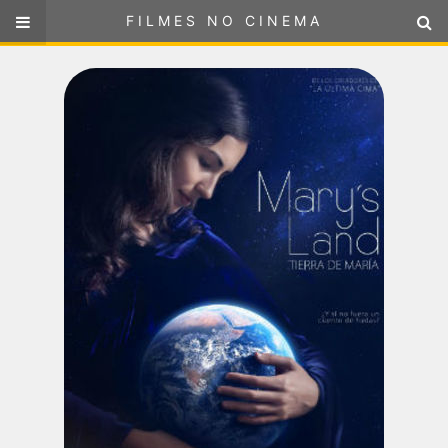
FILMES NO CINEMA
FILMES NO CINEMA
SELECIONE SUA LOCALIZAÇÃO
ou
selecione sua localização
FILMES EM CARTAZ
PRÓXIMOS LANÇAMENTOS
GÊNEROS
NOTÍCIAS
PÁGINA INICIAL
FilmesNoCinema.com.br
é o maior localizador de filmes e
sessões de cinema no Brasil. Através dele, você pode
encontrar os filmes no cinema mais próximos a você ou a