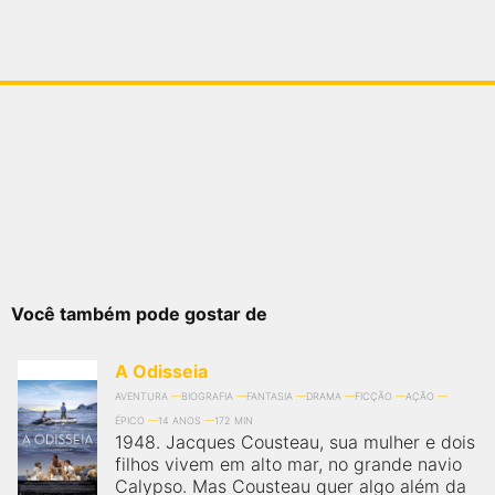
Você também pode gostar de
A Odisseia
AVENTURA
BIOGRAFIA
FANTASIA
DRAMA
FICÇÃO
AÇÃO
ÉPICO
14 ANOS
172 MIN
1948. Jacques Cousteau, sua mulher e dois
filhos vivem em alto mar, no grande navio
Calypso. Mas Cousteau quer algo além da