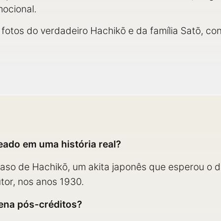
ocional.
 fotos do verdadeiro Hachikō e da família Satō, con
ado em uma história real?
 caso de Hachikō, um akita japonês que esperou o
tor, nos anos 1930.
ena pós-créditos?