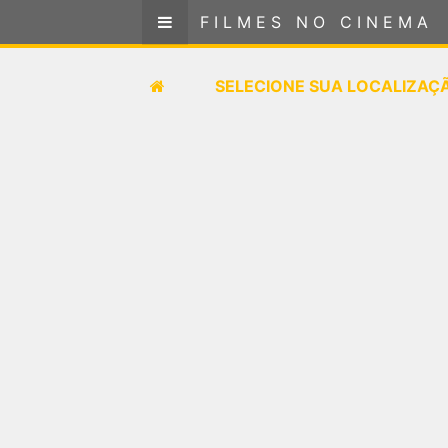
FILMES NO CINEMA
FILMES NO CINEMA
SELECIONE SUA LOCALIZAÇÃO
SELECIONE SUA LOCALIZAÇ
FILMES EM CARTAZ
PRÓXIMOS LANÇAMENTOS
GÊNEROS
NOTÍCIAS
PÁGINA INICIAL
FilmesNoCinema.com.br
é o maior localizador de
filmes e sessões de cinema no Brasil. Através dele,
você pode encontrar os filmes no cinema mais