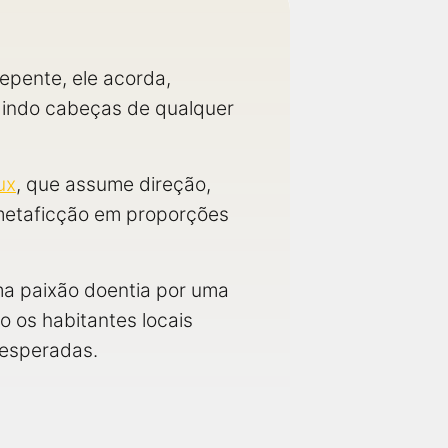
epente, ele acorda,
odindo cabeças de qualquer
ux
, que assume direção,
etaficção em proporções
a paixão doentia por uma
 os habitantes locais
nesperadas.