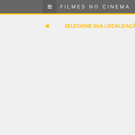
FILMES NO CINEMA
FILMES NO CINEMA
SELECIONE SUA LOCALIZAÇÃO
SELECIONE SUA LOCALIZAÇ
FILMES EM CARTAZ
PRÓXIMOS LANÇAMENTOS
GÊNEROS
NOTÍCIAS
PÁGINA INICIAL
FilmesNoCinema.com.br
é o maior localizador de
filmes e sessões de cinema no Brasil. Através dele,
você pode encontrar os filmes no cinema mais