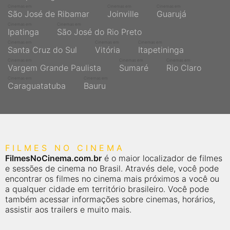
Cinemas em
Cinemas em
Cinemas em
São José de Ribamar
Joinville
Guarujá
Cinemas em
Cinemas em
Ipatinga
São José do Rio Preto
Cinemas em
Cinemas em
Cinemas em
Santa Cruz do Sul
Vitória
Itapetininga
Cinemas em
Cinemas em
Cinemas em
Vargem Grande Paulista
Sumaré
Rio Claro
Cinemas em
Cinemas em
Caraguatatuba
Bauru
FILMES NO CINEMA
FilmesNoCinema.com.br
é o maior localizador de filmes
e sessões de cinema no Brasil. Através dele, você pode
encontrar os filmes no cinema mais próximos a você ou
a qualquer cidade em território brasileiro. Você pode
também acessar informações sobre cinemas, horários,
assistir aos trailers e muito mais.