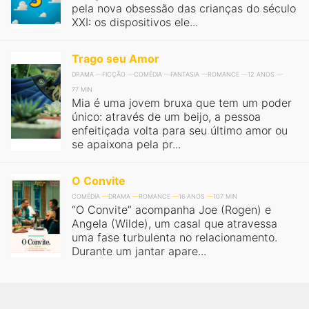
pela nova obsessão das crianças do século
XXI: os dispositivos ele...
Trago seu Amor
DRAMA
FICÇÃO
COMÉDIA
FANTASIA
ROMANCE
12 ANOS
77 MIN
Mia é uma jovem bruxa que tem um poder
único: através de um beijo, a pessoa
enfeitiçada volta para seu último amor ou
se apaixona pela pr...
O Convite
COMÉDIA
DRAMA
ROMANCE
16 ANOS
107 MIN
“O Convite” acompanha Joe (Rogen) e
Angela (Wilde), um casal que atravessa
uma fase turbulenta no relacionamento.
Durante um jantar apare...