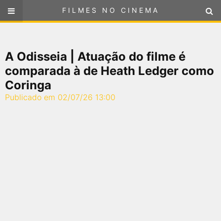
FILMES NO CINEMA
FILMES NO CINEMA
SELECIONE SUA LOCALIZAÇÃO
A Odisseia | Atuação do filme é
ou
selecione sua localização
FILMES EM CARTAZ
comparada à de Heath Ledger como
Coringa
PRÓXIMOS LANÇAMENTOS
Publicado em 02/07/26 13:00
GÊNEROS
NOTÍCIAS
PÁGINA INICIAL
FilmesNoCinema.com.br
é o maior localizador de filmes e
sessões de cinema no Brasil. Através dele, você pode
encontrar os filmes no cinema mais próximos a você ou a