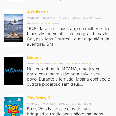
A Odisseia
AVENTURA
BIOGRAFIA
FANTASIA
DRAMA
FICÇÃO
AÇÃO
ÉPICO
14 ANOS
172 MIN
1948. Jacques Cousteau, sua mulher e dois
filhos vivem em alto mar, no grande navio
Calypso. Mas Cousteau quer algo além da
aventura. Gra...
Moana
AVENTURA
FANTASIA
LIVE-ACTION
10 ANOS
115 MIN
No live-action de MOANA, uma jovem
parte em uma missão para salvar seu
povo. Durante a jornada, Moana conhece o
outrora poderoso semideus...
Toy Story 5
ANIMAÇÃO
AVENTURA
COMÉDIA
6 ANOS
100 MIN
Buzz, Woody, Jessie e os demais
brinquedos tradicionais são desafiados