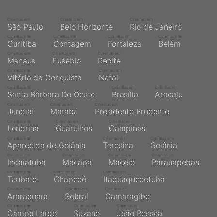
Cinemas em
Cinemas em
Cinemas em
São Paulo
Belo Horizonte
Rio de Janeiro
Cinemas em
Cinemas em
Cinemas em
Cinemas em
Curitiba
Contagem
Fortaleza
Belém
Cinemas em
Cinemas em
Cinemas em
Manaus
Eusébio
Recife
Cinemas em
Cinemas em
Vitória da Conquista
Natal
Cinemas em
Cinemas em
Cinemas em
Santa Bárbara Do Oeste
Brasília
Aracaju
Cinemas em
Cinemas em
Cinemas em
Jundiaí
Marabá
Presidente Prudente
Cinemas em
Cinemas em
Cinemas em
Londrina
Guarulhos
Campinas
Cinemas em
Cinemas em
Cinemas em
Aparecida de Goiânia
Teresina
Goiânia
Cinemas em
Cinemas em
Cinemas em
Cinemas em
Indaiatuba
Macapá
Maceió
Parauapebas
Cinemas em
Cinemas em
Cinemas em
Taubaté
Chapecó
Itaquaquecetuba
Cinemas em
Cinemas em
Cinemas em
Araraquara
Sobral
Camaragibe
Cinemas em
Cinemas em
Cinemas em
Campo Largo
Suzano
João Pessoa