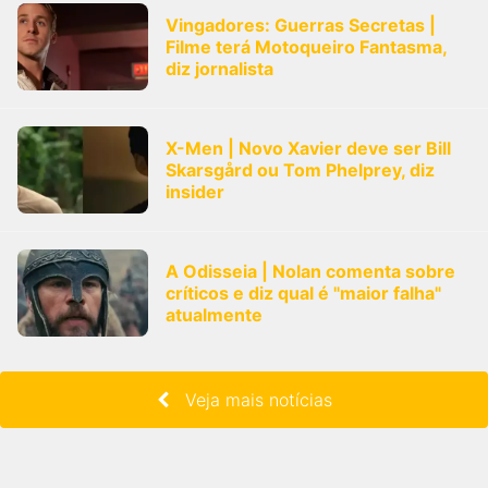
Vingadores: Guerras Secretas |
Filme terá Motoqueiro Fantasma,
diz jornalista
X-Men | Novo Xavier deve ser Bill
Skarsgård ou Tom Phelprey, diz
insider
A Odisseia | Nolan comenta sobre
críticos e diz qual é "maior falha"
atualmente
Veja mais notícias