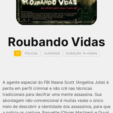
qualquer cidade em território brasileiro. Você pode também
acessar informações sobre cinemas, horários, assistir aos
trailers e muito mais.
Roubando Vidas
14
POLICIAL
SUSPENSE
DURAÇÃO: 1H 43MIN
A agente especial do FBI Illeana Scott (Angelina Jolie) é
perita em perfil criminal e não crê nas técnicas
tradicionais para decifrar uma mente assassina. Sua
abordagem não-convencional é muitas vezes o único
meio de descobrir a identidade dos assassinos, para que
a polícia os capture. Paquette (Olivier Martinez) e Duval