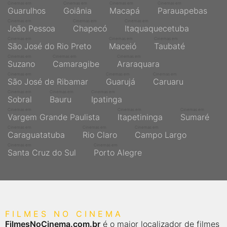
Cinemas em
Cinemas em
Cinemas em
Cinemas em
Guarulhos
Goiânia
Macapá
Parauapebas
Cinemas em
Cinemas em
Cinemas em
João Pessoa
Chapecó
Itaquaquecetuba
Cinemas em
Cinemas em
Cinemas em
São José do Rio Preto
Maceió
Taubaté
Cinemas em
Cinemas em
Cinemas em
Suzano
Camaragibe
Araraquara
Cinemas em
Cinemas em
Cinemas em
São José de Ribamar
Guarujá
Caruaru
Cinemas em
Cinemas em
Cinemas em
Sobral
Bauru
Ipatinga
Cinemas em
Cinemas em
Cinemas em
Vargem Grande Paulista
Itapetininga
Sumaré
Cinemas em
Cinemas em
Cinemas em
Caraguatatuba
Rio Claro
Campo Largo
Cinemas em
Cinemas em
Santa Cruz do Sul
Porto Alegre
FILMES NO CINEMA
FilmesNoCinema.com.br
é o maior localizador de filmes