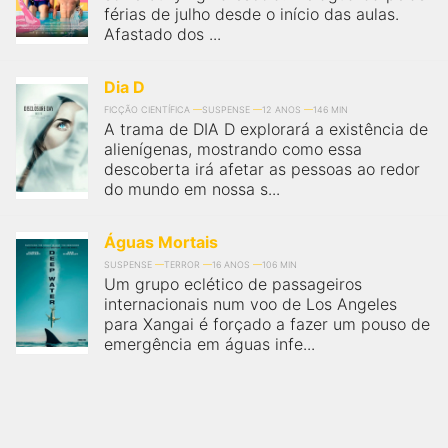
férias de julho desde o início das aulas.
Afastado dos ...
Dia D
FICÇÃO CIENTÍFICA
SUSPENSE
12 ANOS
146 MIN
A trama de DIA D explorará a existência de
alienígenas, mostrando como essa
descoberta irá afetar as pessoas ao redor
do mundo em nossa s...
Águas Mortais
SUSPENSE
TERROR
16 ANOS
106 MIN
Um grupo eclético de passageiros
internacionais num voo de Los Angeles
para Xangai é forçado a fazer um pouso de
emergência em águas infe...