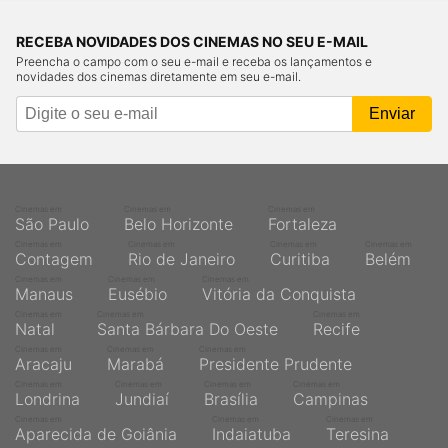
RECEBA NOVIDADES DOS CINEMAS NO SEU E-MAIL
Preencha o campo com o seu e-mail e receba os lançamentos e
novidades dos cinemas diretamente em seu e-mail.
Cinemas em
Cinemas em
Cinemas em
São Paulo
Belo Horizonte
Fortaleza
Cinemas em
Cinemas em
Cinemas em
Cinemas em
Contagem
Rio de Janeiro
Curitiba
Belém
Cinemas em
Cinemas em
Cinemas em
Manaus
Eusébio
Vitória da Conquista
Cinemas em
Cinemas em
Cinemas em
Natal
Santa Bárbara Do Oeste
Recife
Cinemas em
Cinemas em
Cinemas em
Aracaju
Marabá
Presidente Prudente
Cinemas em
Cinemas em
Cinemas em
Cinemas em
Londrina
Jundiaí
Brasília
Campinas
Cinemas em
Cinemas em
Cinemas em
Aparecida de Goiânia
Indaiatuba
Teresina