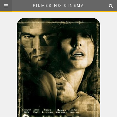
FILMES NO CINEMA
FILMES NO CINEMA
SELECIONE SUA LOCALIZAÇÃO
ou
selecione sua localização
FILMES EM CARTAZ
PRÓXIMOS LANÇAMENTOS
GÊNEROS
NOTÍCIAS
PÁGINA INICIAL
FilmesNoCinema.com.br
é o maior localizador de filmes e
sessões de cinema no Brasil. Através dele, você pode
encontrar os filmes no cinema mais próximos a você ou a