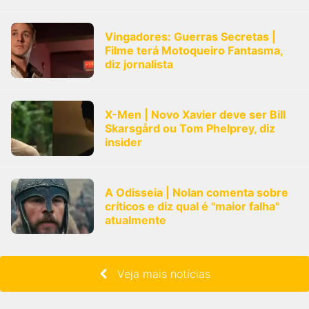
Vingadores: Guerras Secretas |
Filme terá Motoqueiro Fantasma,
diz jornalista
X-Men | Novo Xavier deve ser Bill
Skarsgård ou Tom Phelprey, diz
insider
A Odisseia | Nolan comenta sobre
críticos e diz qual é "maior falha"
atualmente
Veja mais notícias