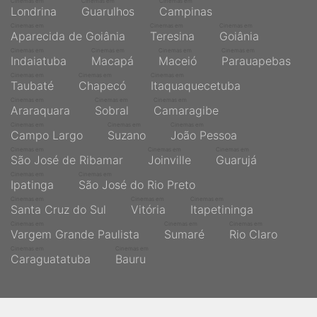
Cinemas em
Cinemas em
Cinemas em
Londrina
Guarulhos
Campinas
Cinemas em
Cinemas em
Cinemas em
Aparecida de Goiânia
Teresina
Goiânia
Cinemas em
Cinemas em
Cinemas em
Cinemas em
Indaiatuba
Macapá
Maceió
Parauapebas
Cinemas em
Cinemas em
Cinemas em
Taubaté
Chapecó
Itaquaquecetuba
Cinemas em
Cinemas em
Cinemas em
Araraquara
Sobral
Camaragibe
Cinemas em
Cinemas em
Cinemas em
Campo Largo
Suzano
João Pessoa
Cinemas em
Cinemas em
Cinemas em
São José de Ribamar
Joinville
Guarujá
Cinemas em
Cinemas em
Ipatinga
São José do Rio Preto
Cinemas em
Cinemas em
Cinemas em
Santa Cruz do Sul
Vitória
Itapetininga
Cinemas em
Cinemas em
Cinemas em
Vargem Grande Paulista
Sumaré
Rio Claro
Cinemas em
Cinemas em
Caraguatatuba
Bauru