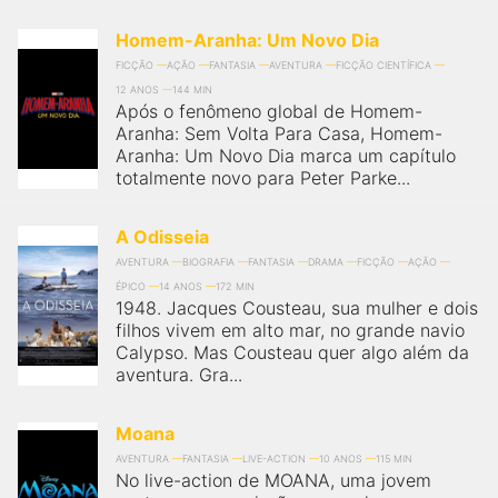
Homem-Aranha: Um Novo Dia
FICÇÃO
AÇÃO
FANTASIA
AVENTURA
FICÇÃO CIENTÍFICA
12 ANOS
144 MIN
Após o fenômeno global de Homem-
Aranha: Sem Volta Para Casa, Homem-
Aranha: Um Novo Dia marca um capítulo
totalmente novo para Peter Parke...
A Odisseia
AVENTURA
BIOGRAFIA
FANTASIA
DRAMA
FICÇÃO
AÇÃO
ÉPICO
14 ANOS
172 MIN
1948. Jacques Cousteau, sua mulher e dois
filhos vivem em alto mar, no grande navio
Calypso. Mas Cousteau quer algo além da
aventura. Gra...
Moana
AVENTURA
FANTASIA
LIVE-ACTION
10 ANOS
115 MIN
No live-action de MOANA, uma jovem