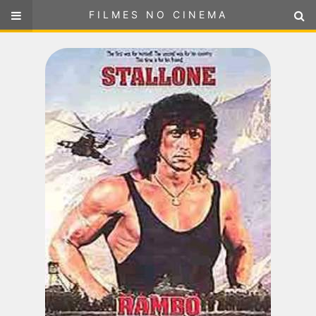
FILMES NO CINEMA
FILMES NO CINEMA
SELECIONE SUA LOCALIZAÇÃO
ou
selecione sua localização
FILMES EM CARTAZ
PRÓXIMOS LANÇAMENTOS
GÊNEROS
NOTÍCIAS
PÁGINA INICIAL
FilmesNoCinema.com.br
é o maior localizador de filmes e
sessões de cinema no Brasil. Através dele, você pode
encontrar os filmes no cinema mais próximos a você ou a