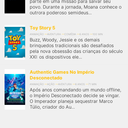
parte em uma missão para salvar seu
povo. Durante a jornada, Moana conhece o
outrora poderoso semideus...
Toy Story 5
ANIMAÇÃO
AVENTURA
COMÉDIA
6 ANOS
100 MIN
Buzz, Woody, Jessie e os demais
brinquedos tradicionais são desafiados
pela nova obsessão das crianças do século
XXI: os dispositivos ele...
Authentic Games No Império
Desconectado
ANIMAÇÃO
AÇÃO
AVENTURA
6 ANOS
71 MIN
Após anos comandando um mundo offline,
o Império Desconectado decide se vingar.
O Imperador planeja sequestrar Marco
Túlio, criador do Au...