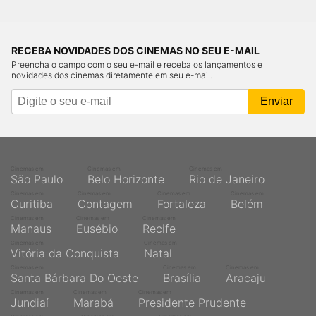
RECEBA NOVIDADES DOS CINEMAS NO SEU E-MAIL
Preencha o campo com o seu e-mail e receba os lançamentos e
novidades dos cinemas diretamente em seu e-mail.
Cinemas em
Cinemas em
Cinemas em
São Paulo
Belo Horizonte
Rio de Janeiro
Cinemas em
Cinemas em
Cinemas em
Cinemas em
Curitiba
Contagem
Fortaleza
Belém
Cinemas em
Cinemas em
Cinemas em
Manaus
Eusébio
Recife
Cinemas em
Cinemas em
Vitória da Conquista
Natal
Cinemas em
Cinemas em
Cinemas em
Santa Bárbara Do Oeste
Brasília
Aracaju
Cinemas em
Cinemas em
Cinemas em
Jundiaí
Marabá
Presidente Prudente