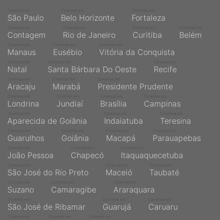
Cinemas em
Cinemas em
Cinemas em
São Paulo
Belo Horizonte
Fortaleza
Cinemas em
Cinemas em
Cinemas em
Cinemas em
Contagem
Rio de Janeiro
Curitiba
Belém
Cinemas em
Cinemas em
Cinemas em
Manaus
Eusébio
Vitória da Conquista
Cinemas em
Cinemas em
Cinemas em
Natal
Santa Bárbara Do Oeste
Recife
Cinemas em
Cinemas em
Cinemas em
Aracaju
Marabá
Presidente Prudente
Cinemas em
Cinemas em
Cinemas em
Cinemas em
Londrina
Jundiaí
Brasília
Campinas
Cinemas em
Cinemas em
Cinemas em
Aparecida de Goiânia
Indaiatuba
Teresina
Cinemas em
Cinemas em
Cinemas em
Cinemas em
Guarulhos
Goiânia
Macapá
Parauapebas
Cinemas em
Cinemas em
Cinemas em
João Pessoa
Chapecó
Itaquaquecetuba
Cinemas em
Cinemas em
Cinemas em
São José do Rio Preto
Maceió
Taubaté
Cinemas em
Cinemas em
Cinemas em
Suzano
Camaragibe
Araraquara
Cinemas em
Cinemas em
Cinemas em
São José de Ribamar
Guarujá
Caruaru
Cinemas em
Cinemas em
Cinemas em