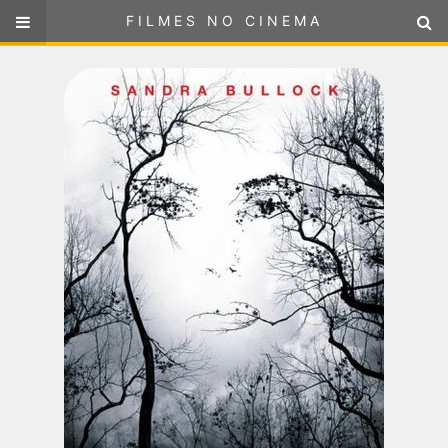
FILMES NO CINEMA
FILMES NO CINEMA
SELECIONE SUA LOCALIZAÇÃO
ou
selecione sua localização
FILMES EM CARTAZ
PRÓXIMOS LANÇAMENTOS
GÊNEROS
NOTÍCIAS
PÁGINA INICIAL
FilmesNoCinema.com.br
é o maior localizador de filmes e
sessões de cinema no Brasil. Através dele, você pode
encontrar os filmes no cinema mais próximos a você ou a