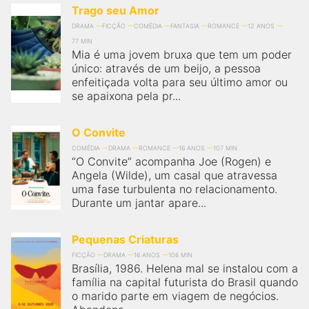
Trago seu Amor
DRAMA
FICÇÃO
COMÉDIA
FANTASIA
ROMANCE
12 ANOS
77 MIN
Mia é uma jovem bruxa que tem um poder
único: através de um beijo, a pessoa
enfeitiçada volta para seu último amor ou
se apaixona pela pr...
O Convite
COMÉDIA
DRAMA
ROMANCE
16 ANOS
107 MIN
“O Convite” acompanha Joe (Rogen) e
Angela (Wilde), um casal que atravessa
uma fase turbulenta no relacionamento.
Durante um jantar apare...
Pequenas Criaturas
FICÇÃO
DRAMA
16 ANOS
106 MIN
Brasília, 1986. Helena mal se instalou com a
família na capital futurista do Brasil quando
o marido parte em viagem de negócios.