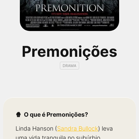
qualquer cidade em território brasileiro. Você pode também
acessar informações sobre cinemas, horários, assistir aos
trailers e muito mais.
Premonições
DRAMA
O que é Premonições?
Linda Hanson (
Sandra Bullock
) leva
uma vida tranquila no subúrbio