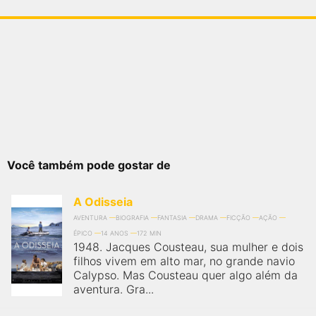
Você também pode gostar de
A Odisseia
AVENTURA
BIOGRAFIA
FANTASIA
DRAMA
FICÇÃO
AÇÃO
ÉPICO
14 ANOS
172 MIN
1948. Jacques Cousteau, sua mulher e dois
filhos vivem em alto mar, no grande navio
Calypso. Mas Cousteau quer algo além da
aventura. Gra...