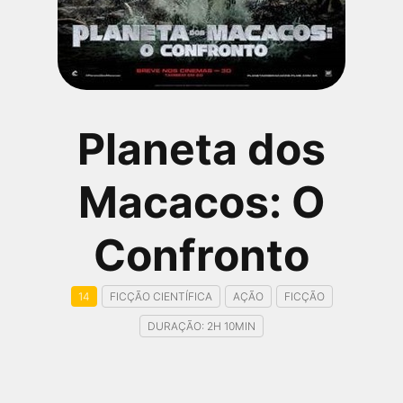
qualquer cidade em território brasileiro. Você pode também
acessar informações sobre cinemas, horários, assistir aos
trailers e muito mais.
Planeta dos
Macacos: O
Confronto
14
FICÇÃO CIENTÍFICA
AÇÃO
FICÇÃO
DURAÇÃO: 2H 10MIN