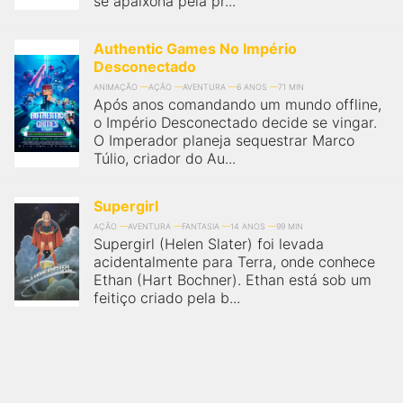
se apaixona pela pr...
Authentic Games No Império
Desconectado
ANIMAÇÃO
AÇÃO
AVENTURA
6 ANOS
71 MIN
Após anos comandando um mundo offline,
o Império Desconectado decide se vingar.
O Imperador planeja sequestrar Marco
Túlio, criador do Au...
Supergirl
AÇÃO
AVENTURA
FANTASIA
14 ANOS
99 MIN
Supergirl (Helen Slater) foi levada
acidentalmente para Terra, onde conhece
Ethan (Hart Bochner). Ethan está sob um
feitiço criado pela b...