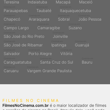
Teresina
Indaiatuba
Macapá
Maceió
Cinemas em
Cinemas em
Cinemas em
Parauapebas
Taubaté
Itaquaquecetuba
Cinemas em
Cinemas em
Cinemas em
Cinemas em
Chapecó
Araraquara
Sobral
João Pessoa
Cinemas em
Cinemas em
Cinemas em
Campo Largo
Camaragibe
Suzano
Cinemas em
Cinemas em
São José do Rio Preto
Joinville
Cinemas em
Cinemas em
Cinemas em
São José de Ribamar
Ipatinga
Guarujá
Cinemas em
Cinemas em
Cinemas em
Salvador
Porto Alegre
Vitória
Cinemas em
Cinemas em
Cinemas em
Caraguatatuba
Santa Cruz do Sul
Bauru
Cinemas em
Cinemas em
Caruaru
Vargem Grande Paulista
FILMES NO CINEMA
FilmesNoCinema.com.br
é o maior localizador de filmes