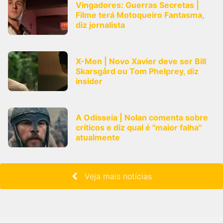
Vingadores: Guerras Secretas |
Filme terá Motoqueiro Fantasma,
diz jornalista
X-Men | Novo Xavier deve ser Bill
Skarsgård ou Tom Phelprey, diz
insider
A Odisseia | Nolan comenta sobre
críticos e diz qual é "maior falha"
atualmente
Veja mais notícias