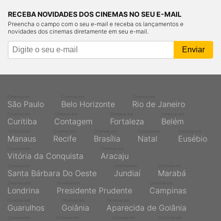
RECEBA NOVIDADES DOS CINEMAS NO SEU E-MAIL
Preencha o campo com o seu e-mail e receba os lançamentos e
novidades dos cinemas diretamente em seu e-mail.
Cinemas em
Cinemas em
Cinemas em
São Paulo
Belo Horizonte
Rio de Janeiro
Cinemas em
Cinemas em
Cinemas em
Cinemas em
Curitiba
Contagem
Fortaleza
Belém
Cinemas em
Cinemas em
Cinemas em
Cinemas em
Cinemas em
Manaus
Recife
Brasília
Natal
Eusébio
Cinemas em
Cinemas em
Vitória da Conquista
Aracaju
Cinemas em
Cinemas em
Cinemas em
Santa Bárbara Do Oeste
Jundiaí
Marabá
Cinemas em
Cinemas em
Cinemas em
Londrina
Presidente Prudente
Campinas
Cinemas em
Cinemas em
Cinemas em
Guarulhos
Goiânia
Aparecida de Goiânia
Cinemas em
Cinemas em
Cinemas em
Cinemas em