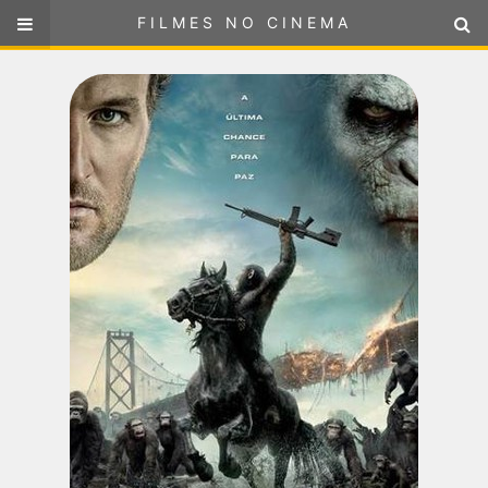
FILMES NO CINEMA
FILMES NO CINEMA
SELECIONE SUA LOCALIZAÇÃO
ou
selecione sua localização
FILMES EM CARTAZ
PRÓXIMOS LANÇAMENTOS
GÊNEROS
NOTÍCIAS
PÁGINA INICIAL
FilmesNoCinema.com.br
é o maior localizador de filmes e
sessões de cinema no Brasil. Através dele, você pode
encontrar os filmes no cinema mais próximos a você ou a