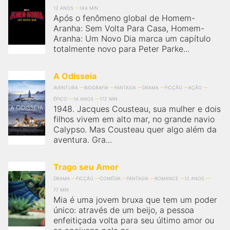
12 ANOS
144 MIN
Após o fenômeno global de Homem-
Aranha: Sem Volta Para Casa, Homem-
Aranha: Um Novo Dia marca um capítulo
totalmente novo para Peter Parke...
A Odisseia
AVENTURA
BIOGRAFIA
FANTASIA
DRAMA
FICÇÃO
AÇÃO
ÉPICO
14 ANOS
172 MIN
1948. Jacques Cousteau, sua mulher e dois
filhos vivem em alto mar, no grande navio
Calypso. Mas Cousteau quer algo além da
aventura. Gra...
Trago seu Amor
DRAMA
FICÇÃO
COMÉDIA
FANTASIA
ROMANCE
12 ANOS
77 MIN
Mia é uma jovem bruxa que tem um poder
único: através de um beijo, a pessoa
enfeitiçada volta para seu último amor ou