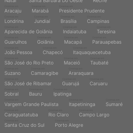
Natal
Santa Bárbara Do Oeste
Recife
Cinemas em
Cinemas em
Cinemas em
Aracaju
Marabá
Presidente Prudente
Cinemas em
Cinemas em
Cinemas em
Cinemas em
Londrina
Jundiaí
Brasília
Campinas
Cinemas em
Cinemas em
Cinemas em
Aparecida de Goiânia
Indaiatuba
Teresina
Cinemas em
Cinemas em
Cinemas em
Cinemas em
Guarulhos
Goiânia
Macapá
Parauapebas
Cinemas em
Cinemas em
Cinemas em
João Pessoa
Chapecó
Itaquaquecetuba
Cinemas em
Cinemas em
Cinemas em
São José do Rio Preto
Maceió
Taubaté
Cinemas em
Cinemas em
Cinemas em
Suzano
Camaragibe
Araraquara
Cinemas em
Cinemas em
Cinemas em
São José de Ribamar
Guarujá
Caruaru
Cinemas em
Cinemas em
Cinemas em
Sobral
Bauru
Ipatinga
Cinemas em
Cinemas em
Cinemas em
Vargem Grande Paulista
Itapetininga
Sumaré
Cinemas em
Cinemas em
Cinemas em
Caraguatatuba
Rio Claro
Campo Largo
Cinemas em
Cinemas em
Santa Cruz do Sul
Porto Alegre