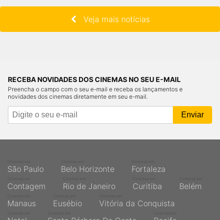
Veja mais notícias
RECEBA NOVIDADES DOS CINEMAS NO SEU E-MAIL
Preencha o campo com o seu e-mail e receba os lançamentos e
novidades dos cinemas diretamente em seu e-mail.
Cinemas em
Cinemas em
Cinemas em
São Paulo
Belo Horizonte
Fortaleza
Cinemas em
Cinemas em
Cinemas em
Cinemas em
Contagem
Rio de Janeiro
Curitiba
Belém
Cinemas em
Cinemas em
Cinemas em
Manaus
Eusébio
Vitória da Conquista
Cinemas em
Cinemas em
Cinemas em