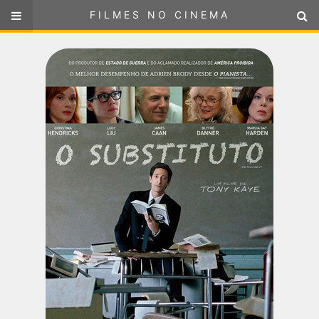
FILMES NO CINEMA
FILMES NO CINEMA
SELECIONE SUA LOCALIZAÇÃO
ou
selecione sua localização
FILMES EM CARTAZ
PRÓXIMOS LANÇAMENTOS
GÊNEROS
NOTÍCIAS
PÁGINA INICIAL
FilmesNoCinema.com.br
é o maior localizador de filmes e
sessões de cinema no Brasil. Através dele, você pode
encontrar os filmes no cinema mais próximos a você ou a