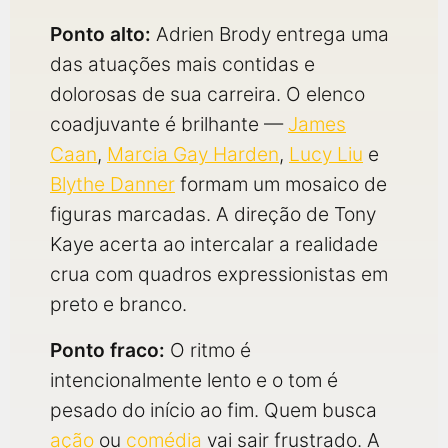
Ponto alto:
Adrien Brody entrega uma
das atuações mais contidas e
dolorosas de sua carreira. O elenco
coadjuvante é brilhante —
James
Caan
,
Marcia Gay Harden
,
Lucy Liu
e
Blythe Danner
formam um mosaico de
figuras marcadas. A direção de Tony
Kaye acerta ao intercalar a realidade
crua com quadros expressionistas em
preto e branco.
Ponto fraco:
O ritmo é
intencionalmente lento e o tom é
pesado do início ao fim. Quem busca
ação
ou
comédia
vai sair frustrado. A