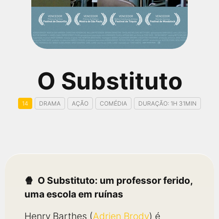
qualquer cidade em território brasileiro. Você pode também
acessar informações sobre cinemas, horários, assistir aos
trailers e muito mais.
O Substituto
14
DRAMA
AÇÃO
COMÉDIA
DURAÇÃO: 1H 31MIN
O Substituto: um professor ferido,
uma escola em ruínas
Henry Barthes (
Adrien Brody
) é