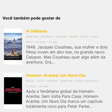
Você também pode gostar de
A Odisseia
AVENTURA
BIOGRAFIA
FANTASIA
DRAMA
FICÇÃO
AÇÃO
ÉPICO
14 ANOS
172 MIN
1948. Jacques Cousteau, sua mulher e dois
filhos vivem em alto mar, no grande navio
Calypso. Mas Cousteau quer algo além da
aventura. Gra...
Homem-Aranha: Um Novo Dia
FICÇÃO
AÇÃO
FANTASIA
AVENTURA
FICÇÃO CIENTÍFICA
12 ANOS
144 MIN
Após o fenômeno global de Homem-
Aranha: Sem Volta Para Casa, Homem-
Aranha: Um Novo Dia marca um capítulo
totalmente novo para Peter Parke...