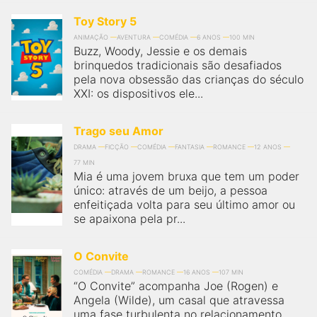
Toy Story 5
ANIMAÇÃO
AVENTURA
COMÉDIA
6 ANOS
100 MIN
Buzz, Woody, Jessie e os demais
brinquedos tradicionais são desafiados
pela nova obsessão das crianças do século
XXI: os dispositivos ele...
Trago seu Amor
DRAMA
FICÇÃO
COMÉDIA
FANTASIA
ROMANCE
12 ANOS
77 MIN
Mia é uma jovem bruxa que tem um poder
único: através de um beijo, a pessoa
enfeitiçada volta para seu último amor ou
se apaixona pela pr...
O Convite
COMÉDIA
DRAMA
ROMANCE
16 ANOS
107 MIN
“O Convite” acompanha Joe (Rogen) e
Angela (Wilde), um casal que atravessa
uma fase turbulenta no relacionamento.