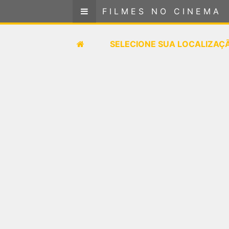
FILMES NO CINEMA
FILMES NO CINEMA
SELECIONE SUA LOCALIZAÇÃO
SELECIONE SUA LOCALIZAÇ
FILMES EM CARTAZ
PRÓXIMOS LANÇAMENTOS
GÊNEROS
NOTÍCIAS
PÁGINA INICIAL
FilmesNoCinema.com.br
é o maior localizador de
filmes e sessões de cinema no Brasil. Através dele,
você pode encontrar os filmes no cinema mais