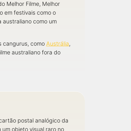
do Melhor Filme, Melhor
o em festivais como o
ma australiano como um
os cangurus, como
Austrália
,
lme australiano fora do
artão postal analógico da
 um objeto visual raro no