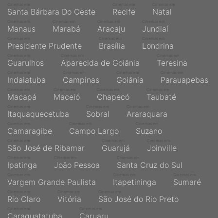
Cinemas em
Cinemas em
Cinemas em
Santa Bárbara Do Oeste
Recife
Natal
Cinemas em
Cinemas em
Cinemas em
Cinemas em
Manaus
Marabá
Aracaju
Jundiaí
Cinemas em
Cinemas em
Cinemas em
Presidente Prudente
Brasília
Londrina
Cinemas em
Cinemas em
Cinemas em
Guarulhos
Aparecida de Goiânia
Teresina
Cinemas em
Cinemas em
Cinemas em
Cinemas em
Indaiatuba
Campinas
Goiânia
Parauapebas
Cinemas em
Cinemas em
Cinemas em
Cinemas em
Macapá
Maceió
Chapecó
Taubaté
Cinemas em
Cinemas em
Cinemas em
Itaquaquecetuba
Sobral
Araraquara
Cinemas em
Cinemas em
Cinemas em
Camaragibe
Campo Largo
Suzano
Cinemas em
Cinemas em
Cinemas em
São José de Ribamar
Guarujá
Joinville
Cinemas em
Cinemas em
Cinemas em
Ipatinga
João Pessoa
Santa Cruz do Sul
Cinemas em
Cinemas em
Cinemas em
Vargem Grande Paulista
Itapetininga
Sumaré
Cinemas em
Cinemas em
Cinemas em
Rio Claro
Vitória
São José do Rio Preto
Cinemas em
Cinemas em
Caraguatatuba
Caruaru