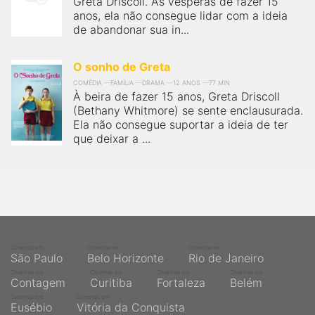
Greta Driscoll. Às vésperas de fazer 15
qualquer cidade em território brasileiro. Você pode também
acessar informações sobre cinemas, horários, assistir aos
anos, ela não consegue lidar com a ideia
trailers e muito mais.
de abandonar sua in...
O sonho de Greta
COMÉDIA
FAMÍLIA
DRAMA
12 ANOS
77 MIN
À beira de fazer 15 anos, Greta Driscoll
(Bethany Whitmore) se sente enclausurada.
Ela não consegue suportar a ideia de ter
que deixar a ...
Cinemas em
Cinemas em
Cinemas em
São Paulo
Belo Horizonte
Rio de Janeiro
Cinemas em
Cinemas em
Cinemas em
Cinemas em
Contagem
Curitiba
Fortaleza
Belém
Cinemas em
Cinemas em
Eusébio
Vitória da Conquista