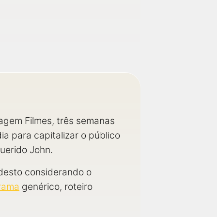
magem Filmes, três semanas
a para capitalizar o público
uerido John.
odesto considerando o
rama
genérico, roteiro