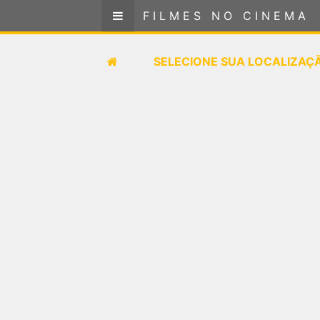
FILMES NO CINEMA
FILMES NO CINEMA
SELECIONE SUA LOCALIZAÇÃO
SELECIONE SUA LOCALIZAÇ
FILMES EM CARTAZ
PRÓXIMOS LANÇAMENTOS
GÊNEROS
NOTÍCIAS
PÁGINA INICIAL
FilmesNoCinema.com.br
é o maior localizador de
filmes e sessões de cinema no Brasil. Através dele,
você pode encontrar os filmes no cinema mais