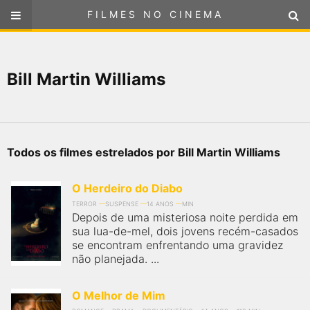
FILMES NO CINEMA
FILMES NO CINEMA
SELECIONE SUA LOCALIZAÇÃO
Bill Martin Williams
ou
selecione sua localização
FILMES EM CARTAZ
PRÓXIMOS LANÇAMENTOS
Todos os filmes estrelados por Bill Martin Williams
GÊNEROS
O Herdeiro do Diabo
NOTÍCIAS
TERROR
SUSPENSE
14 ANOS
MIN
Depois de uma misteriosa noite perdida em
sua lua-de-mel, dois jovens recém-casados
PÁGINA INICIAL
se encontram enfrentando uma gravidez
não planejada. ...
FilmesNoCinema.com.br
é o maior localizador de filmes e
sessões de cinema no Brasil. Através dele, você pode
O Melhor de Mim
encontrar os filmes no cinema mais próximos a você ou a