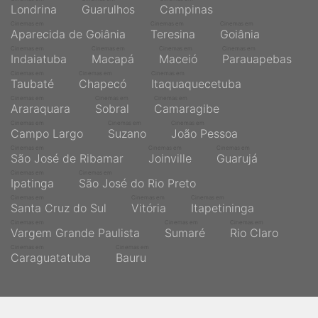
Londrina
Guarulhos
Campinas
Cinemas em
Cinemas em
Cinemas em
Aparecida de Goiânia
Teresina
Goiânia
Cinemas em
Cinemas em
Cinemas em
Cinemas em
Indaiatuba
Macapá
Maceió
Parauapebas
Cinemas em
Cinemas em
Cinemas em
Taubaté
Chapecó
Itaquaquecetuba
Cinemas em
Cinemas em
Cinemas em
Araraquara
Sobral
Camaragibe
Cinemas em
Cinemas em
Cinemas em
Campo Largo
Suzano
João Pessoa
Cinemas em
Cinemas em
Cinemas em
São José de Ribamar
Joinville
Guarujá
Cinemas em
Cinemas em
Ipatinga
São José do Rio Preto
Cinemas em
Cinemas em
Cinemas em
Santa Cruz do Sul
Vitória
Itapetininga
Cinemas em
Cinemas em
Cinemas em
Vargem Grande Paulista
Sumaré
Rio Claro
Cinemas em
Cinemas em
Caraguatatuba
Bauru