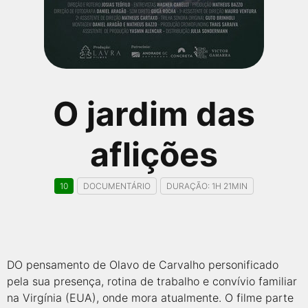
qualquer cidade em território brasileiro. Você pode também
acessar informações sobre cinemas, horários, assistir aos
trailers e muito mais.
O jardim das
aflições
10
DOCUMENTÁRIO
DURAÇÃO: 1H 21MIN
DO pensamento de Olavo de Carvalho personificado
pela sua presença, rotina de trabalho e convívio familiar
na Virgínia (EUA), onde mora atualmente. O filme parte