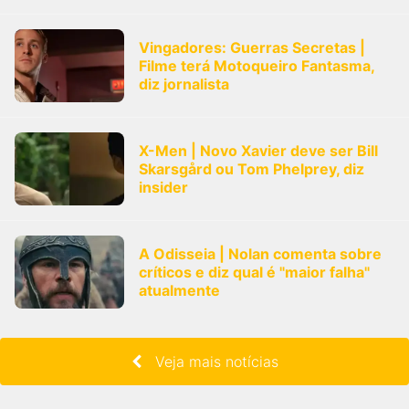
Vingadores: Guerras Secretas |
Filme terá Motoqueiro Fantasma,
diz jornalista
X-Men | Novo Xavier deve ser Bill
Skarsgård ou Tom Phelprey, diz
insider
A Odisseia | Nolan comenta sobre
críticos e diz qual é "maior falha"
atualmente
Veja mais notícias