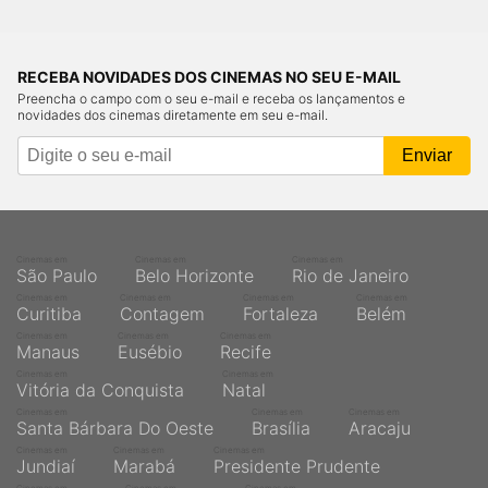
RECEBA NOVIDADES DOS CINEMAS NO SEU E-MAIL
Preencha o campo com o seu e-mail e receba os lançamentos e
novidades dos cinemas diretamente em seu e-mail.
Cinemas em
Cinemas em
Cinemas em
São Paulo
Belo Horizonte
Rio de Janeiro
Cinemas em
Cinemas em
Cinemas em
Cinemas em
Curitiba
Contagem
Fortaleza
Belém
Cinemas em
Cinemas em
Cinemas em
Manaus
Eusébio
Recife
Cinemas em
Cinemas em
Vitória da Conquista
Natal
Cinemas em
Cinemas em
Cinemas em
Santa Bárbara Do Oeste
Brasília
Aracaju
Cinemas em
Cinemas em
Cinemas em
Jundiaí
Marabá
Presidente Prudente