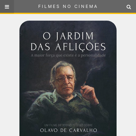
FILMES NO CINEMA
FILMES NO CINEMA
SELECIONE SUA LOCALIZAÇÃO
ou
selecione sua localização
FILMES EM CARTAZ
PRÓXIMOS LANÇAMENTOS
GÊNEROS
NOTÍCIAS
PÁGINA INICIAL
FilmesNoCinema.com.br
é o maior localizador de filmes e
sessões de cinema no Brasil. Através dele, você pode
encontrar os filmes no cinema mais próximos a você ou a