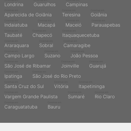
Cinemas em
Cinemas em
Cinemas em
Londrina
Guarulhos
Campinas
Cinemas em
Cinemas em
Cinemas em
Aparecida de Goiânia
Teresina
Goiânia
Cinemas em
Cinemas em
Cinemas em
Cinemas em
Indaiatuba
Macapá
Maceió
Parauapebas
Cinemas em
Cinemas em
Cinemas em
Taubaté
Chapecó
Itaquaquecetuba
Cinemas em
Cinemas em
Cinemas em
Araraquara
Sobral
Camaragibe
Cinemas em
Cinemas em
Cinemas em
Campo Largo
Suzano
João Pessoa
Cinemas em
Cinemas em
Cinemas em
São José de Ribamar
Joinville
Guarujá
Cinemas em
Cinemas em
Ipatinga
São José do Rio Preto
Cinemas em
Cinemas em
Cinemas em
Santa Cruz do Sul
Vitória
Itapetininga
Cinemas em
Cinemas em
Cinemas em
Vargem Grande Paulista
Sumaré
Rio Claro
Cinemas em
Cinemas em
Caraguatatuba
Bauru