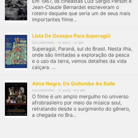
Em 1967, os cineastas Luiz Sergio Person e
Jean-Claude Bernardet escreveram o
roteiro daquele que seria um de seus mais
importantes filme...
Lista De Desejos Para Superagüi
DOCUMENTÁRIO
12 ANOS
72 MIN
Superagüi, Paraná, sul do Brasil. Nesta ilha,
onde são limitadas a exploração da pesca
e o uso da terra, vemos detalhes da vida
caiçara. ...
Alma Negra, Do Quilombo Ao Baile
DOCUMENTÁRIO
12 ANOS
102 MIN
O filme é um amplo mergulho no universo
afrobrasileiro por meio da música soul,
retratando desde o surgimento do gênero,
a chegada no Bra...