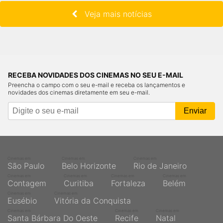
Veja mais notícias
RECEBA NOVIDADES DOS CINEMAS NO SEU E-MAIL
Preencha o campo com o seu e-mail e receba os lançamentos e
novidades dos cinemas diretamente em seu e-mail.
Cinemas em
Cinemas em
Cinemas em
São Paulo
Belo Horizonte
Rio de Janeiro
Cinemas em
Cinemas em
Cinemas em
Cinemas em
Contagem
Curitiba
Fortaleza
Belém
Cinemas em
Cinemas em
Eusébio
Vitória da Conquista
Cinemas em
Cinemas em
Cinemas em
Santa Bárbara Do Oeste
Recife
Natal