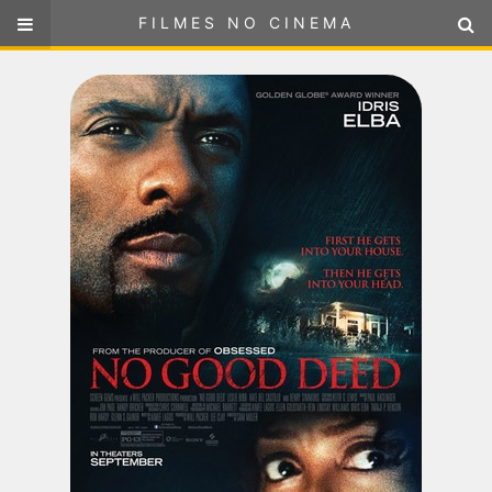
FILMES NO CINEMA
FILMES NO CINEMA
SELECIONE SUA LOCALIZAÇÃO
ou
selecione sua localização
FILMES EM CARTAZ
PRÓXIMOS LANÇAMENTOS
GÊNEROS
NOTÍCIAS
PÁGINA INICIAL
FilmesNoCinema.com.br
é o maior localizador de filmes e
sessões de cinema no Brasil. Através dele, você pode
encontrar os filmes no cinema mais próximos a você ou a