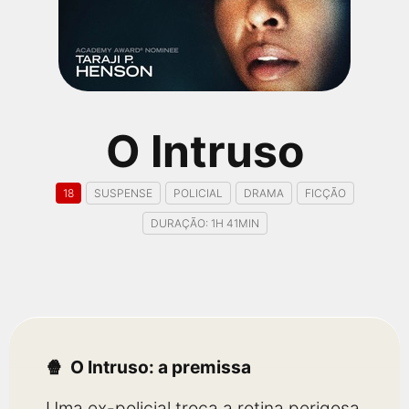
qualquer cidade em território brasileiro. Você pode também
acessar informações sobre cinemas, horários, assistir aos
trailers e muito mais.
O Intruso
18
SUSPENSE
POLICIAL
DRAMA
FICÇÃO
DURAÇÃO: 1H 41MIN
O Intruso: a premissa
Uma ex-policial troca a rotina perigosa