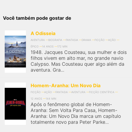
Você também pode gostar de
A Odisseia
AVENTURA
BIOGRAFIA
FANTASIA
DRAMA
FICÇÃO
AÇÃO
ÉPICO
14 ANOS
172 MIN
1948. Jacques Cousteau, sua mulher e dois
filhos vivem em alto mar, no grande navio
Calypso. Mas Cousteau quer algo além da
aventura. Gra...
Homem-Aranha: Um Novo Dia
FICÇÃO
AÇÃO
FANTASIA
AVENTURA
FICÇÃO CIENTÍFICA
12 ANOS
144 MIN
Após o fenômeno global de Homem-
Aranha: Sem Volta Para Casa, Homem-
Aranha: Um Novo Dia marca um capítulo
totalmente novo para Peter Parke...