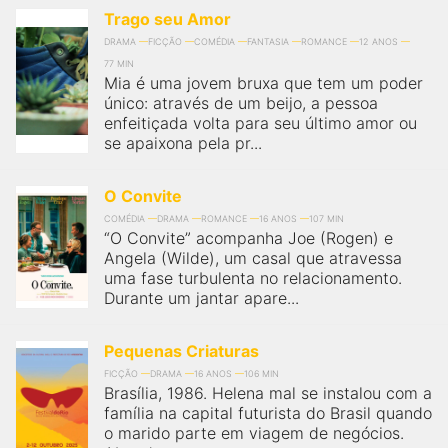
Trago seu Amor
DRAMA
FICÇÃO
COMÉDIA
FANTASIA
ROMANCE
12 ANOS
77 MIN
Mia é uma jovem bruxa que tem um poder
único: através de um beijo, a pessoa
enfeitiçada volta para seu último amor ou
se apaixona pela pr...
O Convite
COMÉDIA
DRAMA
ROMANCE
16 ANOS
107 MIN
“O Convite” acompanha Joe (Rogen) e
Angela (Wilde), um casal que atravessa
uma fase turbulenta no relacionamento.
Durante um jantar apare...
Pequenas Criaturas
FICÇÃO
DRAMA
16 ANOS
106 MIN
Brasília, 1986. Helena mal se instalou com a
família na capital futurista do Brasil quando
o marido parte em viagem de negócios.