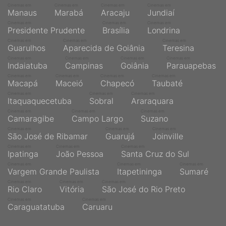
Cinemas em
Cinemas em
Cinemas em
Cinemas em
Manaus
Marabá
Aracaju
Jundiaí
Cinemas em
Cinemas em
Cinemas em
Presidente Prudente
Brasília
Londrina
Cinemas em
Cinemas em
Cinemas em
Guarulhos
Aparecida de Goiânia
Teresina
Cinemas em
Cinemas em
Cinemas em
Cinemas em
Indaiatuba
Campinas
Goiânia
Parauapebas
Cinemas em
Cinemas em
Cinemas em
Cinemas em
Macapá
Maceió
Chapecó
Taubaté
Cinemas em
Cinemas em
Cinemas em
Itaquaquecetuba
Sobral
Araraquara
Cinemas em
Cinemas em
Cinemas em
Camaragibe
Campo Largo
Suzano
Cinemas em
Cinemas em
Cinemas em
São José de Ribamar
Guarujá
Joinville
Cinemas em
Cinemas em
Cinemas em
Ipatinga
João Pessoa
Santa Cruz do Sul
Cinemas em
Cinemas em
Cinemas em
Vargem Grande Paulista
Itapetininga
Sumaré
Cinemas em
Cinemas em
Cinemas em
Rio Claro
Vitória
São José do Rio Preto
Cinemas em
Cinemas em
Caraguatatuba
Caruaru