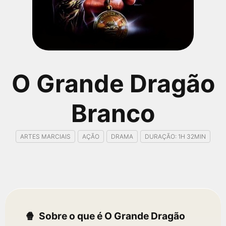
qualquer cidade em território brasileiro. Você pode também
acessar informações sobre cinemas, horários, assistir aos
trailers e muito mais.
O Grande Dragão
Branco
ARTES MARCIAIS
AÇÃO
DRAMA
DURAÇÃO: 1H 32MIN
Sobre o que é O Grande Dragão