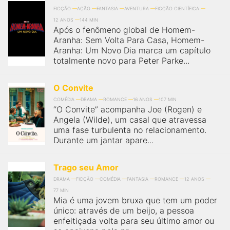
FICÇÃO
AÇÃO
FANTASIA
AVENTURA
FICÇÃO CIENTÍFICA
12 ANOS
144 MIN
Após o fenômeno global de Homem-
Aranha: Sem Volta Para Casa, Homem-
Aranha: Um Novo Dia marca um capítulo
totalmente novo para Peter Parke...
O Convite
COMÉDIA
DRAMA
ROMANCE
16 ANOS
107 MIN
“O Convite” acompanha Joe (Rogen) e
Angela (Wilde), um casal que atravessa
uma fase turbulenta no relacionamento.
Durante um jantar apare...
Trago seu Amor
DRAMA
FICÇÃO
COMÉDIA
FANTASIA
ROMANCE
12 ANOS
77 MIN
Mia é uma jovem bruxa que tem um poder
único: através de um beijo, a pessoa
enfeitiçada volta para seu último amor ou