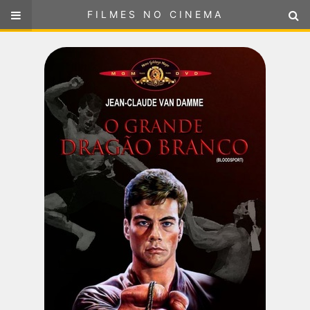
FILMES NO CINEMA
FILMES NO CINEMA
SELECIONE SUA LOCALIZAÇÃO
ou
selecione sua localização
FILMES EM CARTAZ
PRÓXIMOS LANÇAMENTOS
GÊNEROS
NOTÍCIAS
PÁGINA INICIAL
FilmesNoCinema.com.br
é o maior localizador de filmes e
sessões de cinema no Brasil. Através dele, você pode
encontrar os filmes no cinema mais próximos a você ou a