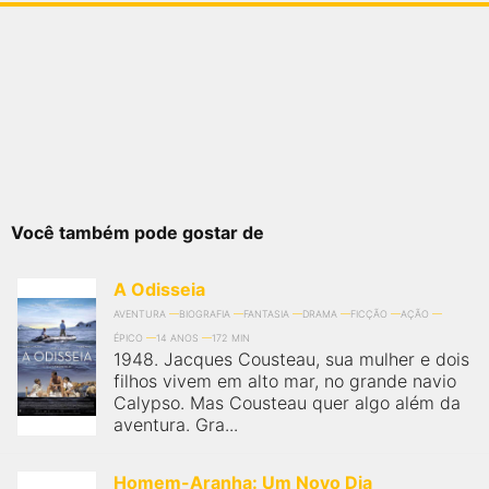
Você também pode gostar de
A Odisseia
AVENTURA
BIOGRAFIA
FANTASIA
DRAMA
FICÇÃO
AÇÃO
ÉPICO
14 ANOS
172 MIN
1948. Jacques Cousteau, sua mulher e dois
filhos vivem em alto mar, no grande navio
Calypso. Mas Cousteau quer algo além da
aventura. Gra...
Homem-Aranha: Um Novo Dia