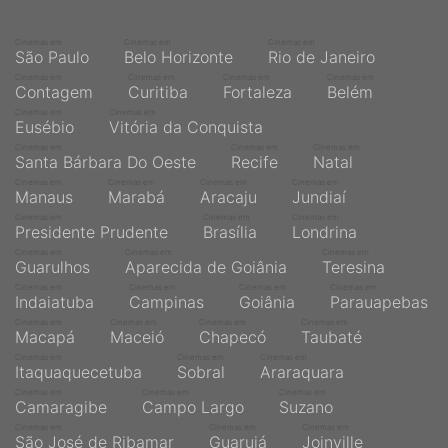
Cinemas em
Cinemas em
Cinemas em
São Paulo
Belo Horizonte
Rio de Janeiro
Cinemas em
Cinemas em
Cinemas em
Cinemas em
Contagem
Curitiba
Fortaleza
Belém
Cinemas em
Cinemas em
Eusébio
Vitória da Conquista
Cinemas em
Cinemas em
Cinemas em
Santa Bárbara Do Oeste
Recife
Natal
Cinemas em
Cinemas em
Cinemas em
Cinemas em
Manaus
Marabá
Aracaju
Jundiaí
Cinemas em
Cinemas em
Cinemas em
Presidente Prudente
Brasília
Londrina
Cinemas em
Cinemas em
Cinemas em
Guarulhos
Aparecida de Goiânia
Teresina
Cinemas em
Cinemas em
Cinemas em
Cinemas em
Indaiatuba
Campinas
Goiânia
Parauapebas
Cinemas em
Cinemas em
Cinemas em
Cinemas em
Macapá
Maceió
Chapecó
Taubaté
Cinemas em
Cinemas em
Cinemas em
Itaquaquecetuba
Sobral
Araraquara
Cinemas em
Cinemas em
Cinemas em
Camaragibe
Campo Largo
Suzano
Cinemas em
Cinemas em
Cinemas em
São José de Ribamar
Guarujá
Joinville