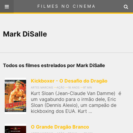
FILMES NO CINEMA
FILMES NO CINEMA
SELECIONE SUA LOCALIZAÇÃO
Mark DiSalle
ou
selecione sua localização
FILMES EM CARTAZ
PRÓXIMOS LANÇAMENTOS
Todos os filmes estrelados por Mark DiSalle
GÊNEROS
Kickboxer - O Desafio do Dragão
NOTÍCIAS
ARTES MARCIAIS
AÇÃO
18 ANOS
97 MIN
Kurt Sloan (Jean-Claude Van Damme) é
um vagabundo para o irmão dele, Eric
PÁGINA INICIAL
Sloan (Dennis Alexio), um campeão de
kickboxing dos EUA. Kurt ...
FilmesNoCinema.com.br
é o maior localizador de filmes e
sessões de cinema no Brasil. Através dele, você pode
O Grande Dragão Branco
encontrar os filmes no cinema mais próximos a você ou a