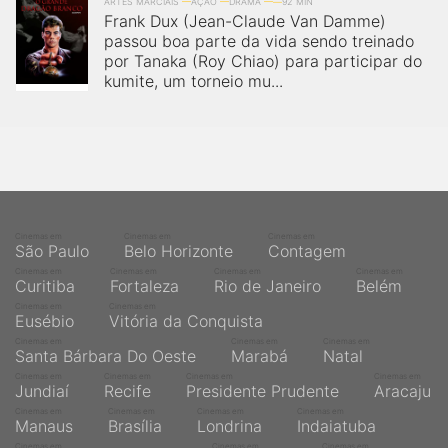
qualquer cidade em território brasileiro. Você pode também
ARTES MARCIAIS
AÇÃO
DRAMA
92 MIN
Frank Dux (Jean-Claude Van Damme)
acessar informações sobre cinemas, horários, assistir aos
trailers e muito mais.
passou boa parte da vida sendo treinado
por Tanaka (Roy Chiao) para participar do
kumite, um torneio mu...
Cinemas em
Cinemas em
Cinemas em
São Paulo
Belo Horizonte
Contagem
Cinemas em
Cinemas em
Cinemas em
Cinemas em
Curitiba
Fortaleza
Rio de Janeiro
Belém
Cinemas em
Cinemas em
Eusébio
Vitória da Conquista
Cinemas em
Cinemas em
Cinemas em
Santa Bárbara Do Oeste
Marabá
Natal
Cinemas em
Cinemas em
Cinemas em
Cinemas em
Jundiaí
Recife
Presidente Prudente
Aracaju
Cinemas em
Cinemas em
Cinemas em
Cinemas em
Manaus
Brasília
Londrina
Indaiatuba
Cinemas em
Cinemas em
Cinemas em