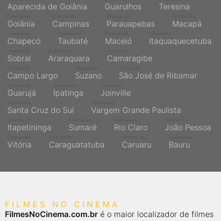
Aparecida de Goiânia
Guarulhos
Teresina
Cinemas em
Cinemas em
Cinemas em
Cinemas em
Goiânia
Campinas
Parauapebas
Macapá
Cinemas em
Cinemas em
Cinemas em
Cinemas em
Chapecó
Taubaté
Maceió
Itaquaquecetuba
Cinemas em
Cinemas em
Cinemas em
Sobral
Araraquara
Camaragibe
Cinemas em
Cinemas em
Cinemas em
Campo Largo
Suzano
São José de Ribamar
Cinemas em
Cinemas em
Cinemas em
Guarujá
Ipatinga
Joinville
Cinemas em
Cinemas em
Santa Cruz do Sul
Vargem Grande Paulista
Cinemas em
Cinemas em
Cinemas em
Cinemas em
Itapetininga
Sumaré
Rio Claro
João Pessoa
Cinemas em
Cinemas em
Cinemas em
Cinemas em
Vitória
Caraguatatuba
Caruaru
Bauru
FILMES NO CINEMA
FilmesNoCinema.com.br
é o maior localizador de filmes