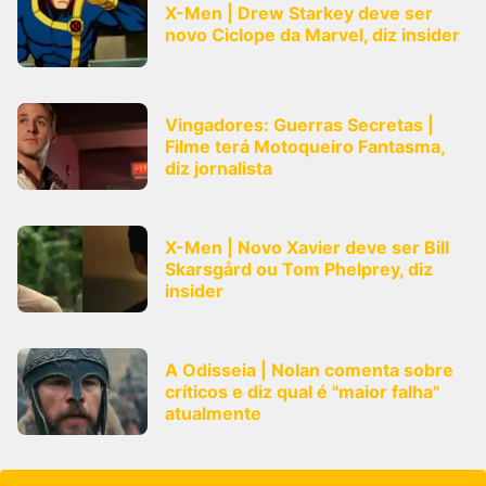
X-Men | Drew Starkey deve ser
novo Ciclope da Marvel, diz insider
Vingadores: Guerras Secretas |
Filme terá Motoqueiro Fantasma,
diz jornalista
X-Men | Novo Xavier deve ser Bill
Skarsgård ou Tom Phelprey, diz
insider
A Odisseia | Nolan comenta sobre
críticos e diz qual é "maior falha"
atualmente