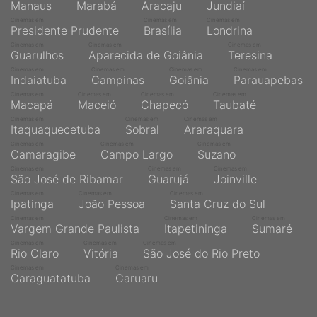
Manaus
Marabá
Aracaju
Jundiaí
Cinemas em
Cinemas em
Cinemas em
Presidente Prudente
Brasília
Londrina
Cinemas em
Cinemas em
Cinemas em
Guarulhos
Aparecida de Goiânia
Teresina
Cinemas em
Cinemas em
Cinemas em
Cinemas em
Indaiatuba
Campinas
Goiânia
Parauapebas
Cinemas em
Cinemas em
Cinemas em
Cinemas em
Macapá
Maceió
Chapecó
Taubaté
Cinemas em
Cinemas em
Cinemas em
Itaquaquecetuba
Sobral
Araraquara
Cinemas em
Cinemas em
Cinemas em
Camaragibe
Campo Largo
Suzano
Cinemas em
Cinemas em
Cinemas em
São José de Ribamar
Guarujá
Joinville
Cinemas em
Cinemas em
Cinemas em
Ipatinga
João Pessoa
Santa Cruz do Sul
Cinemas em
Cinemas em
Cinemas em
Vargem Grande Paulista
Itapetininga
Sumaré
Cinemas em
Cinemas em
Cinemas em
Rio Claro
Vitória
São José do Rio Preto
Cinemas em
Cinemas em
Caraguatatuba
Caruaru