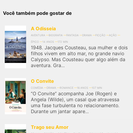
Você também pode gostar de
A Odisseia
AVENTURA
BIOGRAFIA
FANTASIA
DRAMA
FICÇÃO
AÇÃO
ÉPICO
14 ANOS
172 MIN
1948. Jacques Cousteau, sua mulher e dois
filhos vivem em alto mar, no grande navio
Calypso. Mas Cousteau quer algo além da
aventura. Gra...
O Convite
COMÉDIA
DRAMA
ROMANCE
16 ANOS
107 MIN
“O Convite” acompanha Joe (Rogen) e
Angela (Wilde), um casal que atravessa
uma fase turbulenta no relacionamento.
Durante um jantar apare...
Trago seu Amor