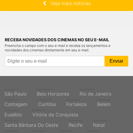
Veja mais notícias
RECEBA NOVIDADES DOS CINEMAS NO SEU E-MAIL
Preencha o campo com o seu e-mail e receba os lançamentos e
novidades dos cinemas diretamente em seu e-mail.
Cinemas em
Cinemas em
Cinemas em
São Paulo
Belo Horizonte
Rio de Janeiro
Cinemas em
Cinemas em
Cinemas em
Cinemas em
Contagem
Curitiba
Fortaleza
Belém
Cinemas em
Cinemas em
Eusébio
Vitória da Conquista
Cinemas em
Cinemas em
Cinemas em
Santa Bárbara Do Oeste
Recife
Natal
Cinemas em
Cinemas em
Cinemas em
Cinemas em