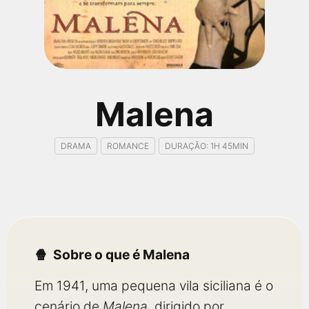
qualquer cidade em território brasileiro. Você pode também
acessar informações sobre cinemas, horários, assistir aos
trailers e muito mais.
Malena
DRAMA
ROMANCE
DURAÇÃO: 1H 45MIN
Sobre o que é Malena
Em 1941, uma pequena vila siciliana é o
cenário de
Malena
, dirigido por