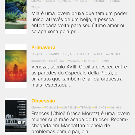
DRAMA
FICÇÃO
COMÉDIA
FANTASIA
ROMANCE
12 ANOS
77 MIN
Mia é uma jovem bruxa que tem um poder
único: através de um beijo, a pessoa
enfeitiçada volta para seu último amor ou
se apaixona pela pr...
Primavera
TERROR
ROMANCE
FICÇÃO CIENTÍFICA
DRAMA
AVENTURA
BIOGRAFIA
HISTÓRICO
MUSICAL
14 ANOS
111 MIN
Veneza, século XVIII. Cecília cresceu entre
as paredes do Ospedale della Pietà, o
orfanato que também é lar da orquestra
mais respeitada ...
Obsessão
DRAMA
ROMANCE
SUSPENSE
TERROR
18 ANOS
108 MIN
Frances (Chloë Grace Moretz) é uma jovem
mulher cuja mãe acaba de falecer. Recém-
chegada em Manhattan e cheia de
problemas com o pai, ela...