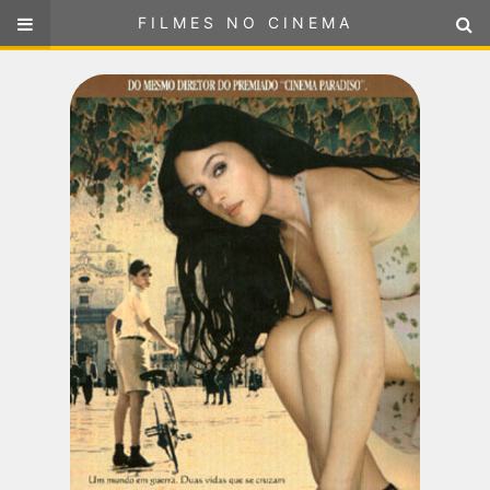
FILMES NO CINEMA
FILMES NO CINEMA
SELECIONE SUA LOCALIZAÇÃO
ou
selecione sua localização
FILMES EM CARTAZ
PRÓXIMOS LANÇAMENTOS
GÊNEROS
NOTÍCIAS
PÁGINA INICIAL
FilmesNoCinema.com.br
é o maior localizador de filmes e
sessões de cinema no Brasil. Através dele, você pode
encontrar os filmes no cinema mais próximos a você ou a