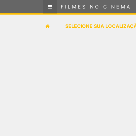
FILMES NO CINEMA
FILMES NO CINEMA
SELECIONE SUA LOCALIZAÇÃO
SELECIONE SUA LOCALIZAÇ
FILMES EM CARTAZ
PRÓXIMOS LANÇAMENTOS
GÊNEROS
NOTÍCIAS
PÁGINA INICIAL
FilmesNoCinema.com.br
é o maior localizador de
filmes e sessões de cinema no Brasil. Através dele,
você pode encontrar os filmes no cinema mais