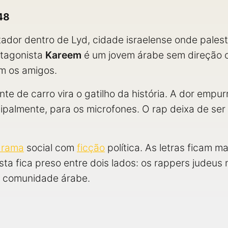
48
ador dentro de Lyd, cidade israelense onde palest
otagonista
Kareem
é um jovem árabe sem direção c
om os amigos.
te de carro vira o gatilho da história. A dor empu
palmente, para os microfones. O rap deixa de ser 
drama
social com
ficção
política. As letras ficam m
sta fica preso entre dois lados: os rappers judeus 
a comunidade árabe.