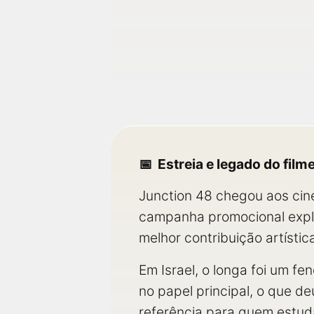
Estreia e legado do film
Junction 48 chegou aos cine
campanha promocional explo
melhor contribuição artísti
Em Israel, o longa foi um f
no papel principal, o que de
referência para quem estuda