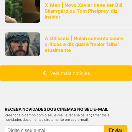
X-Men | Novo Xavier deve ser Bill
Skarsgård ou Tom Phelprey, diz
insider
A Odisseia | Nolan comenta sobre
críticos e diz qual é "maior falha"
atualmente
Veja mais notícias
RECEBA NOVIDADES DOS CINEMAS NO SEU E-MAIL
Preencha o campo com o seu e-mail e receba os lançamentos e
novidades dos cinemas diretamente em seu e-mail.