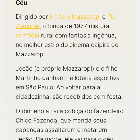
Céu
Dirigido por
Amácio Mazzaropi
e
Pio
Zamuner
, o longa de 1977 mistura
comédia
rural com fantasia ingênua,
no melhor estilo do cinema caipira de
Mazzaropi.
Jecão (o próprio Mazzaropi) e o filho
Martinho ganham na loteria esportiva
em São Paulo. Ao voltar para a
cidadezinha, são recebidos com festa.
O dinheiro atrai a cobiça do fazendeiro
Chico Fazenda, que manda seus
capangas assaltarem e matarem
Jecão. Da morte, ele vai para o céu.