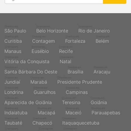
Cinemas em
Cinemas em
Cinemas em
São Paulo
Belo Horizonte
Rio de Janeiro
Cinemas em
Cinemas em
Cinemas em
Cinemas em
Curitiba
Contagem
Fortaleza
Belém
Cinemas em
Cinemas em
Cinemas em
Manaus
Eusébio
Recife
Cinemas em
Cinemas em
Vitória da Conquista
Natal
Cinemas em
Cinemas em
Cinemas em
Santa Bárbara Do Oeste
Brasília
Aracaju
Cinemas em
Cinemas em
Cinemas em
Jundiaí
Marabá
Presidente Prudente
Cinemas em
Cinemas em
Cinemas em
Londrina
Guarulhos
Campinas
Cinemas em
Cinemas em
Cinemas em
Aparecida de Goiânia
Teresina
Goiânia
Cinemas em
Cinemas em
Cinemas em
Cinemas em
Indaiatuba
Macapá
Maceió
Parauapebas
Cinemas em
Cinemas em
Cinemas em
Taubaté
Chapecó
Itaquaquecetuba
Cinemas em
Cinemas em
Cinemas em