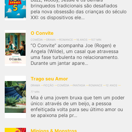
brinquedos tradicionais são desafiados
pela nova obsessão das crianças do século
XXI: os dispositivos ele...
O Convite
COMÉDIA
DRAMA
ROMANCE
16 ANOS
107 MIN
“O Convite” acompanha Joe (Rogen) e
Angela (Wilde), um casal que atravessa
uma fase turbulenta no relacionamento.
Durante um jantar apare...
Trago seu Amor
DRAMA
FICÇÃO
COMÉDIA
FANTASIA
ROMANCE
12 ANOS
77 MIN
Mia é uma jovem bruxa que tem um poder
único: através de um beijo, a pessoa
enfeitiçada volta para seu último amor ou
se apaixona pela pr...
Minions & Monstros