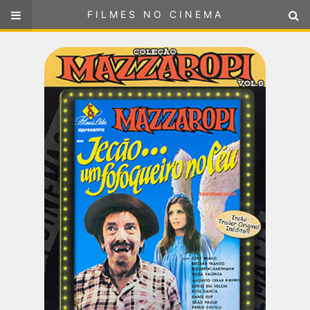
FILMES NO CINEMA
FILMES NO CINEMA
SELECIONE SUA LOCALIZAÇÃO
ou
selecione sua localização
FILMES EM CARTAZ
PRÓXIMOS LANÇAMENTOS
GÊNEROS
NOTÍCIAS
PÁGINA INICIAL
FilmesNoCinema.com.br
é o maior localizador de filmes e
sessões de cinema no Brasil. Através dele, você pode
encontrar os filmes no cinema mais próximos a você ou a