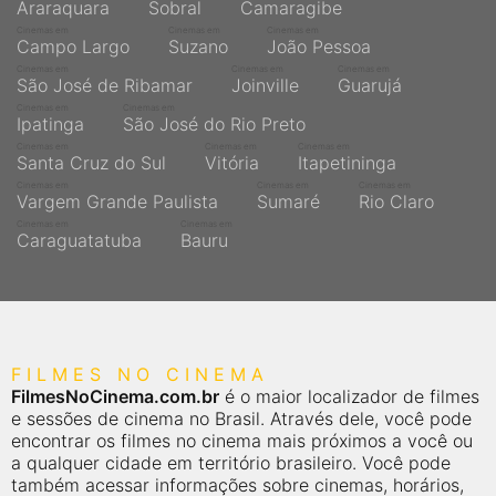
Araraquara
Sobral
Camaragibe
Cinemas em
Cinemas em
Cinemas em
Campo Largo
Suzano
João Pessoa
Cinemas em
Cinemas em
Cinemas em
São José de Ribamar
Joinville
Guarujá
Cinemas em
Cinemas em
Ipatinga
São José do Rio Preto
Cinemas em
Cinemas em
Cinemas em
Santa Cruz do Sul
Vitória
Itapetininga
Cinemas em
Cinemas em
Cinemas em
Vargem Grande Paulista
Sumaré
Rio Claro
Cinemas em
Cinemas em
Caraguatatuba
Bauru
FILMES NO CINEMA
FilmesNoCinema.com.br
é o maior localizador de filmes
e sessões de cinema no Brasil. Através dele, você pode
encontrar os filmes no cinema mais próximos a você ou
a qualquer cidade em território brasileiro. Você pode
também acessar informações sobre cinemas, horários,