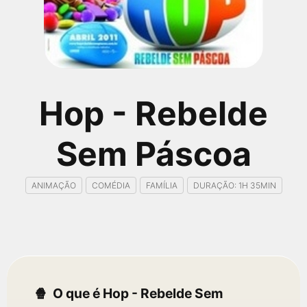
qualquer cidade em território brasileiro. Você pode também
acessar informações sobre cinemas, horários, assistir aos
trailers e muito mais.
Hop - Rebelde
Sem Páscoa
ANIMAÇÃO
COMÉDIA
FAMÍLIA
DURAÇÃO: 1H 35MIN
O que é Hop - Rebelde Sem