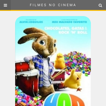
FILMES NO CINEMA
FILMES NO CINEMA
SELECIONE SUA LOCALIZAÇÃO
ou
selecione sua localização
FILMES EM CARTAZ
PRÓXIMOS LANÇAMENTOS
GÊNEROS
NOTÍCIAS
PÁGINA INICIAL
FilmesNoCinema.com.br
é o maior localizador de filmes e
sessões de cinema no Brasil. Através dele, você pode
encontrar os filmes no cinema mais próximos a você ou a