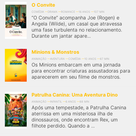
O Convite
COMÉDIA
DRAMA
ROMANCE
16 ANOS
107 MIN
“O Convite” acompanha Joe (Rogen) e
Angela (Wilde), um casal que atravessa
uma fase turbulenta no relacionamento.
Durante um jantar apare...
Minions & Monstros
ANIMAÇÃO
AVENTURA
COMÉDIA
10 ANOS
87 MIN
Os Minions embarcam em uma jornada
para encontrar criaturas assustadoras para
aparecerem em seu filme de monstros.
Patrulha Canina: Uma Aventura Dino
ANIMAÇÃO
INFANTIL
6 ANOS
88 MIN
Após uma tempestade, a Patrulha Canina
aterrissa em uma misteriosa ilha de
dinossauros, onde encontram Rex, um
filhote perdido. Quando a ...