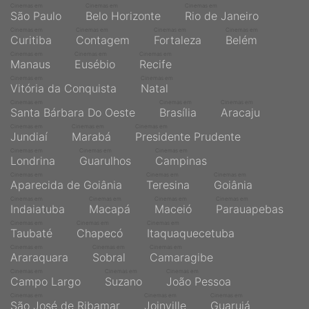
Cinemas em
Cinemas em
Cinemas em
São Paulo
Belo Horizonte
Rio de Janeiro
Cinemas em
Cinemas em
Cinemas em
Cinemas em
Curitiba
Contagem
Fortaleza
Belém
Cinemas em
Cinemas em
Cinemas em
Manaus
Eusébio
Recife
Cinemas em
Cinemas em
Vitória da Conquista
Natal
Cinemas em
Cinemas em
Cinemas em
Santa Bárbara Do Oeste
Brasília
Aracaju
Cinemas em
Cinemas em
Cinemas em
Jundiaí
Marabá
Presidente Prudente
Cinemas em
Cinemas em
Cinemas em
Londrina
Guarulhos
Campinas
Cinemas em
Cinemas em
Cinemas em
Aparecida de Goiânia
Teresina
Goiânia
Cinemas em
Cinemas em
Cinemas em
Cinemas em
Indaiatuba
Macapá
Maceió
Parauapebas
Cinemas em
Cinemas em
Cinemas em
Taubaté
Chapecó
Itaquaquecetuba
Cinemas em
Cinemas em
Cinemas em
Araraquara
Sobral
Camaragibe
Cinemas em
Cinemas em
Cinemas em
Campo Largo
Suzano
João Pessoa
Cinemas em
Cinemas em
Cinemas em
São José de Ribamar
Joinville
Guarujá