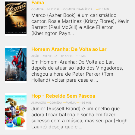
qualquer cidade em território brasileiro. Você pode também
Fama
acessar informações sobre cinemas, horários, assistir aos
COMÉDIA
MUSICAL
COMÉDIA DRAMÁTICA
135 MIN
trailers e muito mais.
Marco (Asher Book) é um carismático
cantor. Rosie Martinez (Kristy Flores), Kevin
Barrett (Paul McGill) e Alice Ellerton
(Kherington Payn...
Homem Aranha: De Volta ao Lar
AÇÃO
AVENTURA
12 ANOS
118 MIN
Em Homem-Aranha: De Volta ao Lar,
depois de atuar ao lado dos Vingadores,
chegou a hora de Peter Parker (Tom
Holland) voltar para casa e ...
Hop - Rebelde Sem Páscoa
ANIMAÇÃO
COMÉDIA
FAMÍLIA
95 MIN
Junior (Russell Brand) é um coelho que
adora tocar bateria e sonha em fazer
sucesso com a música, mas seu pai (Hugh
Laurie) deseja que el...