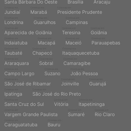
Santa Bárbara Do Oeste
Brasília
Aracaju
Cinemas em
Cinemas em
Cinemas em
Jundiaí
Marabá
Presidente Prudente
Cinemas em
Cinemas em
Cinemas em
Londrina
Guarulhos
Campinas
Cinemas em
Cinemas em
Cinemas em
Aparecida de Goiânia
Teresina
Goiânia
Cinemas em
Cinemas em
Cinemas em
Cinemas em
Indaiatuba
Macapá
Maceió
Parauapebas
Cinemas em
Cinemas em
Cinemas em
Taubaté
Chapecó
Itaquaquecetuba
Cinemas em
Cinemas em
Cinemas em
Araraquara
Sobral
Camaragibe
Cinemas em
Cinemas em
Cinemas em
Campo Largo
Suzano
João Pessoa
Cinemas em
Cinemas em
Cinemas em
São José de Ribamar
Joinville
Guarujá
Cinemas em
Cinemas em
Ipatinga
São José do Rio Preto
Cinemas em
Cinemas em
Cinemas em
Santa Cruz do Sul
Vitória
Itapetininga
Cinemas em
Cinemas em
Cinemas em
Vargem Grande Paulista
Sumaré
Rio Claro
Cinemas em
Cinemas em
Caraguatatuba
Bauru