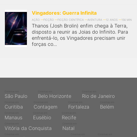
Vingadores: Guerra Infinita
AÇÃO
FICÇÃO
FICÇÃO CIENTÍFICA
AVENTURA
12 ANOS
156 MIN
Thanos (Josh Brolin) enfim chega à Terra,
disposto a reunir as Joias do Infinito. Para
enfrentá-lo, os Vingadores precisam unir
forças co...
Cinemas em
Cinemas em
Cinemas em
São Paulo
Belo Horizonte
Rio de Janeiro
Cinemas em
Cinemas em
Cinemas em
Cinemas em
Curitiba
Contagem
Fortaleza
Belém
Cinemas em
Cinemas em
Cinemas em
Manaus
Eusébio
Recife
Cinemas em
Cinemas em
Vitória da Conquista
Natal
Cinemas em
Cinemas em
Cinemas em