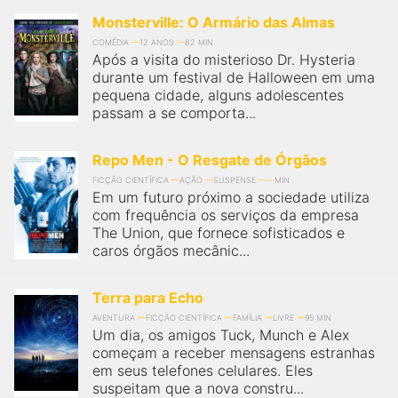
Monsterville: O Armário das Almas
COMÉDIA
12 ANOS
82 MIN
Após a visita do misterioso Dr. Hysteria
durante um festival de Halloween em uma
pequena cidade, alguns adolescentes
passam a se comporta...
Repo Men - O Resgate de Órgãos
FICÇÃO CIENTÍFICA
AÇÃO
SUSPENSE
MIN
Em um futuro próximo a sociedade utiliza
com frequência os serviços da empresa
The Union, que fornece sofisticados e
caros órgãos mecânic...
Terra para Echo
AVENTURA
FICÇÃO CIENTÍFICA
FAMÍLIA
LIVRE
95 MIN
Um dia, os amigos Tuck, Munch e Alex
começam a receber mensagens estranhas
em seus telefones celulares. Eles
suspeitam que a nova constru...