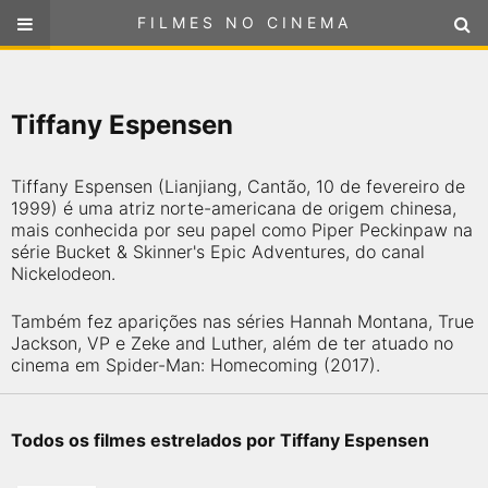
FILMES NO CINEMA
FILMES NO CINEMA
SELECIONE SUA LOCALIZAÇÃO
Tiffany Espensen
ou
selecione sua localização
FILMES EM CARTAZ
Tiffany Espensen (Lianjiang, Cantão, 10 de fevereiro de
PRÓXIMOS LANÇAMENTOS
1999) é uma atriz norte-americana de origem chinesa,
mais conhecida por seu papel como Piper Peckinpaw na
série Bucket & Skinner's Epic Adventures, do canal
GÊNEROS
Nickelodeon.
NOTÍCIAS
Também fez aparições nas séries Hannah Montana, True
Jackson, VP e Zeke and Luther, além de ter atuado no
cinema em Spider-Man: Homecoming (2017).
PÁGINA INICIAL
FilmesNoCinema.com.br
é o maior localizador de filmes e
Todos os filmes estrelados por Tiffany Espensen
sessões de cinema no Brasil. Através dele, você pode
encontrar os filmes no cinema mais próximos a você ou a