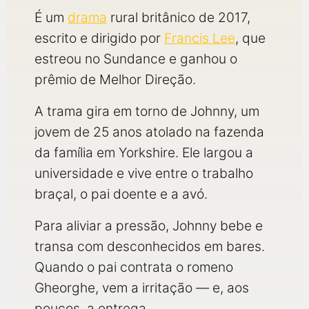
qualquer cidade em território brasileiro. Você pode também
acessar informações sobre cinemas, horários, assistir aos
É um
drama
rural britânico de 2017,
trailers e muito mais.
escrito e dirigido por
Francis Lee
, que
estreou no Sundance e ganhou o
prêmio de Melhor Direção.
A trama gira em torno de Johnny, um
jovem de 25 anos atolado na fazenda
da família em Yorkshire. Ele largou a
universidade e vive entre o trabalho
braçal, o pai doente e a avó.
Para aliviar a pressão, Johnny bebe e
transa com desconhecidos em bares.
Quando o pai contrata o romeno
Gheorghe, vem a irritação — e, aos
poucos, a entrega.