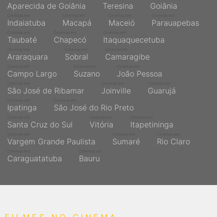
Aparecida de Goiânia
Teresina
Goiânia
Cinemas em
Cinemas em
Cinemas em
Cinemas em
Indaiatuba
Macapá
Maceió
Parauapebas
Cinemas em
Cinemas em
Cinemas em
Taubaté
Chapecó
Itaquaquecetuba
Cinemas em
Cinemas em
Cinemas em
Araraquara
Sobral
Camaragibe
Cinemas em
Cinemas em
Cinemas em
Campo Largo
Suzano
João Pessoa
Cinemas em
Cinemas em
Cinemas em
São José de Ribamar
Joinville
Guarujá
Cinemas em
Cinemas em
Ipatinga
São José do Rio Preto
Cinemas em
Cinemas em
Cinemas em
Santa Cruz do Sul
Vitória
Itapetininga
Cinemas em
Cinemas em
Cinemas em
Vargem Grande Paulista
Sumaré
Rio Claro
Cinemas em
Cinemas em
Caraguatatuba
Bauru