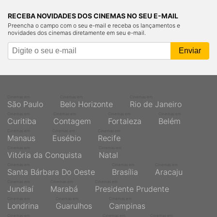
RECEBA NOVIDADES DOS CINEMAS NO SEU E-MAIL
Preencha o campo com o seu e-mail e receba os lançamentos e
novidades dos cinemas diretamente em seu e-mail.
Cinemas em
Cinemas em
Cinemas em
São Paulo
Belo Horizonte
Rio de Janeiro
Cinemas em
Cinemas em
Cinemas em
Cinemas em
Curitiba
Contagem
Fortaleza
Belém
Cinemas em
Cinemas em
Cinemas em
Manaus
Eusébio
Recife
Cinemas em
Cinemas em
Vitória da Conquista
Natal
Cinemas em
Cinemas em
Cinemas em
Santa Bárbara Do Oeste
Brasília
Aracaju
Cinemas em
Cinemas em
Cinemas em
Jundiaí
Marabá
Presidente Prudente
Cinemas em
Cinemas em
Cinemas em
Londrina
Guarulhos
Campinas
Cinemas em
Cinemas em
Cinemas em