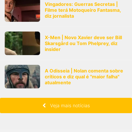
Vingadores: Guerras Secretas |
Filme terá Motoqueiro Fantasma,
diz jornalista
X-Men | Novo Xavier deve ser Bill
Skarsgård ou Tom Phelprey, diz
insider
A Odisseia | Nolan comenta sobre
críticos e diz qual é "maior falha"
atualmente
Veja mais notícias