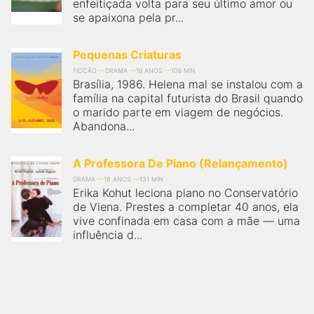
enfeitiçada volta para seu último amor ou
se apaixona pela pr...
Pequenas Criaturas
FICÇÃO
DRAMA
16 ANOS
106 MIN
Brasília, 1986. Helena mal se instalou com a
família na capital futurista do Brasil quando
o marido parte em viagem de negócios.
Abandona...
A Professora De Piano (Relançamento)
DRAMA
18 ANOS
131 MIN
Erika Kohut leciona piano no Conservatório
de Viena. Prestes a completar 40 anos, ela
vive confinada em casa com a mãe — uma
influência d...