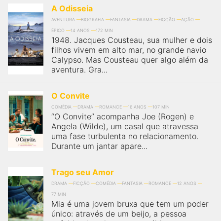
A Odisseia
AVENTURA
BIOGRAFIA
FANTASIA
DRAMA
FICÇÃO
AÇÃO
ÉPICO
14 ANOS
172 MIN
1948. Jacques Cousteau, sua mulher e dois
filhos vivem em alto mar, no grande navio
Calypso. Mas Cousteau quer algo além da
aventura. Gra...
O Convite
COMÉDIA
DRAMA
ROMANCE
16 ANOS
107 MIN
“O Convite” acompanha Joe (Rogen) e
Angela (Wilde), um casal que atravessa
uma fase turbulenta no relacionamento.
Durante um jantar apare...
Trago seu Amor
DRAMA
FICÇÃO
COMÉDIA
FANTASIA
ROMANCE
12 ANOS
77 MIN
Mia é uma jovem bruxa que tem um poder
único: através de um beijo, a pessoa