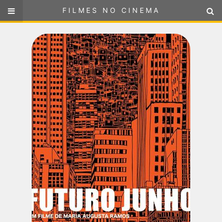
FILMES NO CINEMA
FILMES NO CINEMA
SELECIONE SUA LOCALIZAÇÃO
ou
selecione sua localização
FILMES EM CARTAZ
PRÓXIMOS LANÇAMENTOS
GÊNEROS
NOTÍCIAS
PÁGINA INICIAL
FilmesNoCinema.com.br
é o maior localizador de filmes e
sessões de cinema no Brasil. Através dele, você pode
encontrar os filmes no cinema mais próximos a você ou a