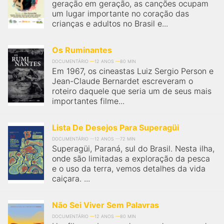
geração em geração, as canções ocupam
um lugar importante no coração das
crianças e adultos no Brasil e...
Os Ruminantes
DOCUMENTÁRIO
12 ANOS
80 MIN
Em 1967, os cineastas Luiz Sergio Person e
Jean-Claude Bernardet escreveram o
roteiro daquele que seria um de seus mais
importantes filme...
Lista De Desejos Para Superagüi
DOCUMENTÁRIO
12 ANOS
72 MIN
Superagüi, Paraná, sul do Brasil. Nesta ilha,
onde são limitadas a exploração da pesca
e o uso da terra, vemos detalhes da vida
caiçara. ...
Não Sei Viver Sem Palavras
DOCUMENTÁRIO
12 ANOS
80 MIN