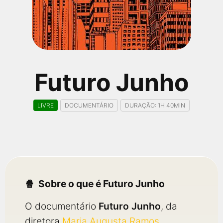
qualquer cidade em território brasileiro. Você pode também
acessar informações sobre cinemas, horários, assistir aos
trailers e muito mais.
Futuro Junho
LIVRE
DOCUMENTÁRIO
DURAÇÃO: 1H 40MIN
Sobre o que é Futuro Junho
O documentário
Futuro Junho
, da
diretora
Maria Augusta Ramos
,