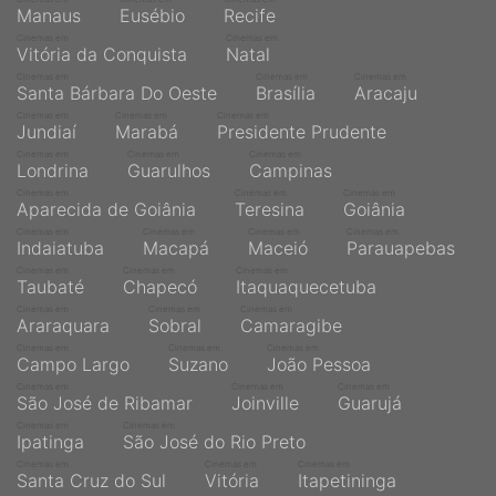
Manaus
Eusébio
Recife
Cinemas em
Cinemas em
Vitória da Conquista
Natal
Cinemas em
Cinemas em
Cinemas em
Santa Bárbara Do Oeste
Brasília
Aracaju
Cinemas em
Cinemas em
Cinemas em
Jundiaí
Marabá
Presidente Prudente
Cinemas em
Cinemas em
Cinemas em
Londrina
Guarulhos
Campinas
Cinemas em
Cinemas em
Cinemas em
Aparecida de Goiânia
Teresina
Goiânia
Cinemas em
Cinemas em
Cinemas em
Cinemas em
Indaiatuba
Macapá
Maceió
Parauapebas
Cinemas em
Cinemas em
Cinemas em
Taubaté
Chapecó
Itaquaquecetuba
Cinemas em
Cinemas em
Cinemas em
Araraquara
Sobral
Camaragibe
Cinemas em
Cinemas em
Cinemas em
Campo Largo
Suzano
João Pessoa
Cinemas em
Cinemas em
Cinemas em
São José de Ribamar
Joinville
Guarujá
Cinemas em
Cinemas em
Ipatinga
São José do Rio Preto
Cinemas em
Cinemas em
Cinemas em
Santa Cruz do Sul
Vitória
Itapetininga