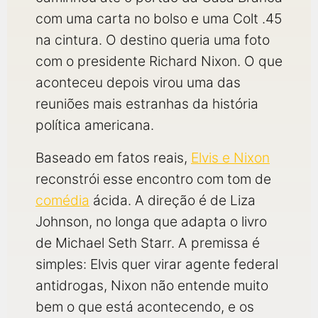
qualquer cidade em território brasileiro. Você pode também
acessar informações sobre cinemas, horários, assistir aos
com uma carta no bolso e uma Colt .45
trailers e muito mais.
na cintura. O destino queria uma foto
com o presidente Richard Nixon. O que
aconteceu depois virou uma das
reuniões mais estranhas da história
política americana.
Baseado em fatos reais,
Elvis e Nixon
reconstrói esse encontro com tom de
comédia
ácida. A direção é de Liza
Johnson, no longa que adapta o livro
de Michael Seth Starr. A premissa é
simples: Elvis quer virar agente federal
antidrogas, Nixon não entende muito
bem o que está acontecendo, e os