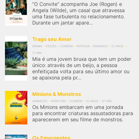
“O Convite” acompanha Joe (Rogen) e
Angela (Wilde), um casal que atravessa
uma fase turbulenta no relacionamento.
Durante um jantar apare...
Trago seu Amor
DRAMA
FICÇÃO
COMÉDIA
FANTASIA
ROMANCE
12 ANOS
77 MIN
Mia é uma jovem bruxa que tem um poder
único: através de um beijo, a pessoa
enfeitiçada volta para seu último amor ou
se apaixona pela pr...
Minions & Monstros
ANIMAÇÃO
AVENTURA
COMÉDIA
10 ANOS
87 MIN
Os Minions embarcam em uma jornada
para encontrar criaturas assustadoras para
aparecerem em seu filme de monstros.
Os Emergentes