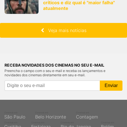
críticos e diz qual é "maior falha"
atualmente
Veja mais notícias
RECEBA NOVIDADES DOS CINEMAS NO SEU E-MAIL
Preencha o campo com o seu e-mail e receba os lançamentos e
novidades dos cinemas diretamente em seu e-mail.
Cinemas em
Cinemas em
Cinemas em
São Paulo
Belo Horizonte
Contagem
Cinemas em
Cinemas em
Cinemas em
Cinemas em
Curitiba
Fortaleza
Rio de Janeiro
Belém