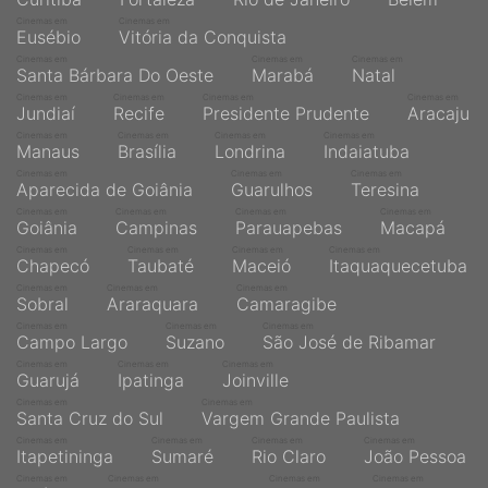
Cinemas em
Cinemas em
Eusébio
Vitória da Conquista
Cinemas em
Cinemas em
Cinemas em
Santa Bárbara Do Oeste
Marabá
Natal
Cinemas em
Cinemas em
Cinemas em
Cinemas em
Jundiaí
Recife
Presidente Prudente
Aracaju
Cinemas em
Cinemas em
Cinemas em
Cinemas em
Manaus
Brasília
Londrina
Indaiatuba
Cinemas em
Cinemas em
Cinemas em
Aparecida de Goiânia
Guarulhos
Teresina
Cinemas em
Cinemas em
Cinemas em
Cinemas em
Goiânia
Campinas
Parauapebas
Macapá
Cinemas em
Cinemas em
Cinemas em
Cinemas em
Chapecó
Taubaté
Maceió
Itaquaquecetuba
Cinemas em
Cinemas em
Cinemas em
Sobral
Araraquara
Camaragibe
Cinemas em
Cinemas em
Cinemas em
Campo Largo
Suzano
São José de Ribamar
Cinemas em
Cinemas em
Cinemas em
Guarujá
Ipatinga
Joinville
Cinemas em
Cinemas em
Santa Cruz do Sul
Vargem Grande Paulista
Cinemas em
Cinemas em
Cinemas em
Cinemas em
Itapetininga
Sumaré
Rio Claro
João Pessoa
Cinemas em
Cinemas em
Cinemas em
Cinemas em